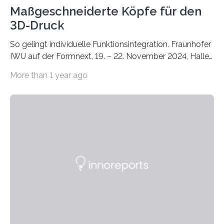
Maßgeschneiderte Köpfe für den
3D-Druck
So gelingt individuelle Funktionsintegration. Fraunhofer
IWU auf der Formnext, 19. – 22. November 2024, Halle
11.0/Stand E38. Wire bzw. Fiber Encapsulating Additive
More than 1 year ago
Manufacturing (WEAM/FEAM) könnte die industrielle
Fertigung von Bauteilen, in die komplexe und doch
kompakte Verkabelungen, Sensoren, Aktoren oder
Beleuchtungssysteme eingebracht werden müssen,
drastisch vereinfachen, indem es diese Komponenten
gleich mitdruckt. Neu entwickelt am Fraunhofer IWU:
die Automated Cable Assembly (AuCA). Wo
konventionelle Robotik an der Produktion und
automatisierten Verlegung biegsamer Kabelsätze in
Automobilen scheitert, stellt AuCA Verkabelungen
mittels…