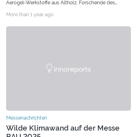
Aerogel-Werkstoffe aus Altholz. Forschende des
Fraunhofer WKI stellen auf der BAU 2025 in München
More than 1 year ago
ein Projekt zur Entwicklung innovativer Aerogele aus
Altholz vor. Aus diesen nachhaltigen Materialien
entwickeln die Forschenden unter anderem
schadstoffadsorbierende Luftfilter und recycelbare
Dämmstoffe. Aerogele sind hochporöse, federleichte
Werkstoffe mit außergewöhnlichen Eigenschaften. Das
macht sie zu idealen Kandidaten für den Leichtbau und
für Filtermaterialien. Sie zeichnen sich durch eine
extrem niedrige Wärmeleitfähigkeit und eine hohe
Adsorptionsfähigkeit für flüchtige organische
Verbindungen aus….
Messenachrichten
Wilde Klimawand auf der Messe
BAU 2025