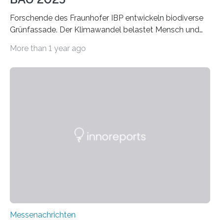
Forschende des Fraunhofer IBP entwickeln biodiverse
Grünfassade. Der Klimawandel belastet Mensch und
Umwelt. Vor allem in Städten leidet die Bevölkerung im
More than 1 year ago
Sommer unter hohen Temperaturen und der
zunehmenden Trockenheit. Auch Insekten und Vögel
finden im urbanen Raum oftmals weniger Nahrung,
Unterschlupf- und Nistmöglichkeiten. Ein
Lösungsansatz kann die Begrünung von Fassaden und
Dächern darstellen. Forschende des Fraunhofer-
Instituts für Bauphysik IBP erproben aktuell in
Zusammenarbeit mit dem Institut für Akustik und
Bauphysik sowie dem Institut für Landschaftsplanung
und Ökologie der Universität Stuttgart…
Messenachrichten