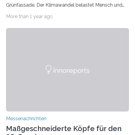
Grünfassade. Der Klimawandel belastet Mensch und
Umwelt. Vor allem in Städten leidet die Bevölkerung im
More than 1 year ago
Sommer unter hohen Temperaturen und der
zunehmenden Trockenheit. Auch Insekten und Vögel
finden im urbanen Raum oftmals weniger Nahrung,
Unterschlupf- und Nistmöglichkeiten. Ein
Lösungsansatz kann die Begrünung von Fassaden und
Dächern darstellen. Forschende des Fraunhofer-
Instituts für Bauphysik IBP erproben aktuell in
Zusammenarbeit mit dem Institut für Akustik und
Bauphysik sowie dem Institut für Landschaftsplanung
und Ökologie der Universität Stuttgart…
Messenachrichten
Maßgeschneiderte Köpfe für den