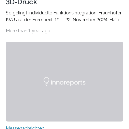
3D-Druck
So gelingt individuelle Funktionsintegration. Fraunhofer
IWU auf der Formnext, 19. – 22. November 2024, Halle
11.0/Stand E38. Wire bzw. Fiber Encapsulating Additive
More than 1 year ago
Manufacturing (WEAM/FEAM) könnte die industrielle
Fertigung von Bauteilen, in die komplexe und doch
kompakte Verkabelungen, Sensoren, Aktoren oder
Beleuchtungssysteme eingebracht werden müssen,
drastisch vereinfachen, indem es diese Komponenten
gleich mitdruckt. Neu entwickelt am Fraunhofer IWU:
die Automated Cable Assembly (AuCA). Wo
konventionelle Robotik an der Produktion und
automatisierten Verlegung biegsamer Kabelsätze in
Automobilen scheitert, stellt AuCA Verkabelungen
mittels…
Messenachrichten