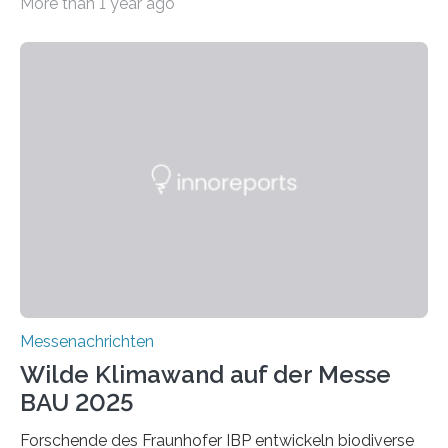
More than 1 year ago
ein Projekt zur Entwicklung innovativer Aerogele aus
Altholz vor. Aus diesen nachhaltigen Materialien
entwickeln die Forschenden unter anderem
schadstoffadsorbierende Luftfilter und recycelbare
Dämmstoffe. Aerogele sind hochporöse, federleichte
Werkstoffe mit außergewöhnlichen Eigenschaften. Das
macht sie zu idealen Kandidaten für den Leichtbau und
für Filtermaterialien. Sie zeichnen sich durch eine
extrem niedrige Wärmeleitfähigkeit und eine hohe
Adsorptionsfähigkeit für flüchtige organische
Verbindungen aus….
Messenachrichten
Wilde Klimawand auf der Messe
BAU 2025
Forschende des Fraunhofer IBP entwickeln biodiverse