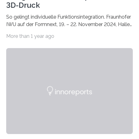
3D-Druck
So gelingt individuelle Funktionsintegration. Fraunhofer
IWU auf der Formnext, 19. – 22. November 2024, Halle
11.0/Stand E38. Wire bzw. Fiber Encapsulating Additive
More than 1 year ago
Manufacturing (WEAM/FEAM) könnte die industrielle
Fertigung von Bauteilen, in die komplexe und doch
kompakte Verkabelungen, Sensoren, Aktoren oder
Beleuchtungssysteme eingebracht werden müssen,
drastisch vereinfachen, indem es diese Komponenten
gleich mitdruckt. Neu entwickelt am Fraunhofer IWU:
die Automated Cable Assembly (AuCA). Wo
konventionelle Robotik an der Produktion und
automatisierten Verlegung biegsamer Kabelsätze in
Automobilen scheitert, stellt AuCA Verkabelungen
mittels…