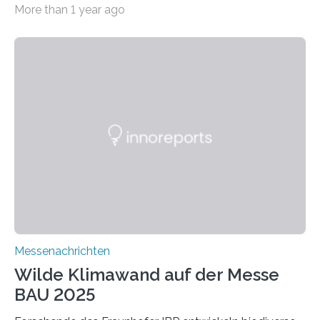
More than 1 year ago
ein Projekt zur Entwicklung innovativer Aerogele aus
Altholz vor. Aus diesen nachhaltigen Materialien
entwickeln die Forschenden unter anderem
schadstoffadsorbierende Luftfilter und recycelbare
Dämmstoffe. Aerogele sind hochporöse, federleichte
Werkstoffe mit außergewöhnlichen Eigenschaften. Das
macht sie zu idealen Kandidaten für den Leichtbau und
für Filtermaterialien. Sie zeichnen sich durch eine
extrem niedrige Wärmeleitfähigkeit und eine hohe
Adsorptionsfähigkeit für flüchtige organische
Verbindungen aus….
Messenachrichten
Wilde Klimawand auf der Messe
BAU 2025