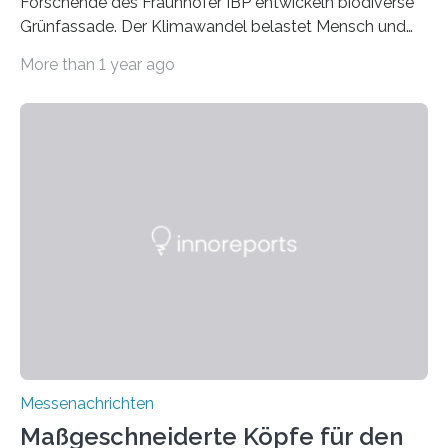
Forschende des Fraunhofer IBP entwickeln biodiverse
Grünfassade. Der Klimawandel belastet Mensch und
Umwelt. Vor allem in Städten leidet die Bevölkerung im
More than 1 year ago
Sommer unter hohen Temperaturen und der
zunehmenden Trockenheit. Auch Insekten und Vögel
finden im urbanen Raum oftmals weniger Nahrung,
Unterschlupf- und Nistmöglichkeiten. Ein
Lösungsansatz kann die Begrünung von Fassaden und
Dächern darstellen. Forschende des Fraunhofer-
Instituts für Bauphysik IBP erproben aktuell in
Zusammenarbeit mit dem Institut für Akustik und
Bauphysik sowie dem Institut für Landschaftsplanung
und Ökologie der Universität Stuttgart…
Messenachrichten
Maßgeschneiderte Köpfe für den