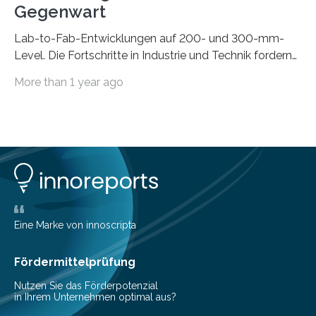
Gegenwart
Lab-to-Fab-Entwicklungen auf 200- und 300-mm-
Level. Die Fortschritte in Industrie und Technik fordern
immer wieder neue Lösungen in der Herstellung von
More than 1 year ago
Mikrochips, sowohl aus technischer, wirtschaftlicher, als
auch ökologischer Sicht. Mit wegweisender Forschung
und einem hochmodernen Anlagenpark hat sich das
Fraunhofer-Institut für Photonische Mikrosysteme IPMS
dabei als starker Partner der Industrie etabliert. Das
Serviceangebot umfasst alle Schritte »from lab to fab«
– von der Beratung über die Prozessentwicklung bis hin
zur Pilotfertigung. 300-mm-Prozessanlagen am CNT.
(c) Sebastian Lassak / Fraunhofer IPMS…
Eine Marke von innoscripta
Fördermittelprüfung
Nutzen Sie das Förderpotenzial
in Ihrem Unternehmen optimal aus?