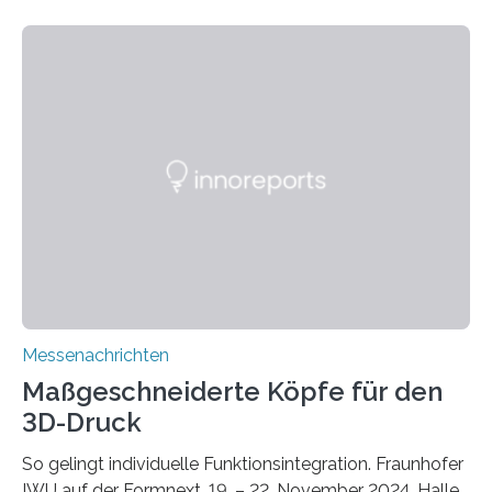
zunehmenden Trockenheit. Auch Insekten und Vögel
finden im urbanen Raum oftmals weniger Nahrung,
Unterschlupf- und Nistmöglichkeiten. Ein
Lösungsansatz kann die Begrünung von Fassaden und
Dächern darstellen. Forschende des Fraunhofer-
Instituts für Bauphysik IBP erproben aktuell in
Zusammenarbeit mit dem Institut für Akustik und
Bauphysik sowie dem Institut für Landschaftsplanung
und Ökologie der Universität Stuttgart…
Messenachrichten
Maßgeschneiderte Köpfe für den
3D-Druck
So gelingt individuelle Funktionsintegration. Fraunhofer
IWU auf der Formnext, 19. – 22. November 2024, Halle