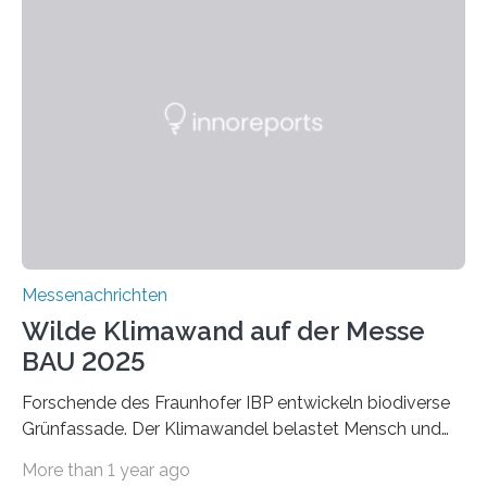
schadstoffadsorbierende Luftfilter und recycelbare
Dämmstoffe. Aerogele sind hochporöse, federleichte
Werkstoffe mit außergewöhnlichen Eigenschaften. Das
macht sie zu idealen Kandidaten für den Leichtbau und
für Filtermaterialien. Sie zeichnen sich durch eine
extrem niedrige Wärmeleitfähigkeit und eine hohe
Adsorptionsfähigkeit für flüchtige organische
Verbindungen aus….
Messenachrichten
Wilde Klimawand auf der Messe
BAU 2025
Forschende des Fraunhofer IBP entwickeln biodiverse
Grünfassade. Der Klimawandel belastet Mensch und
Umwelt. Vor allem in Städten leidet die Bevölkerung im
More than 1 year ago
Sommer unter hohen Temperaturen und der