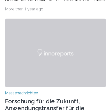
11.0/Stand E38. Wire bzw. Fiber Encapsulating Additive
More than 1 year ago
Manufacturing (WEAM/FEAM) könnte die industrielle
Fertigung von Bauteilen, in die komplexe und doch
kompakte Verkabelungen, Sensoren, Aktoren oder
Beleuchtungssysteme eingebracht werden müssen,
drastisch vereinfachen, indem es diese Komponenten
gleich mitdruckt. Neu entwickelt am Fraunhofer IWU:
die Automated Cable Assembly (AuCA). Wo
konventionelle Robotik an der Produktion und
automatisierten Verlegung biegsamer Kabelsätze in
Automobilen scheitert, stellt AuCA Verkabelungen
mittels…
Messenachrichten
Forschung für die Zukunft,
Anwendungstransfer für die