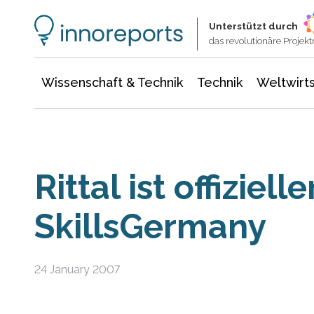
Wissenschaft & Technik
Informationstechnologie
Energie & Elektrotechnik
Unterstützt durch
das revolutionäre Proje
Wissenschaft & Technik
Technik
Weltwirts
Rittal ist offiziel
SkillsGermany
24 January 2007