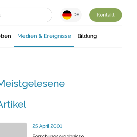
 Leben
Medien & Ereignisse
Interdisziplinäre Forschung
Veranstaltungsnachrichten
n Chemie
Gesellschaftswissenschaften
Kontakt
DE
eben
Medien & Ereignisse
Bildung
Meistgelesene
Artikel
25 April 2001
Forschungsergebnisse