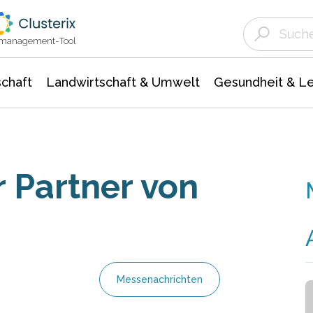
Landwirtschaft & Umwelt
Gesundheit &
Agrar- Forstwissenschaften
Unternehmensmeldungen
Biowissenschafte
Ökologie Umwelt- Naturschutz
ktmanagement-Tool
chaft
Landwirtschaft & Umwelt
Gesundheit & L
ler Partner von
Messenachrichten