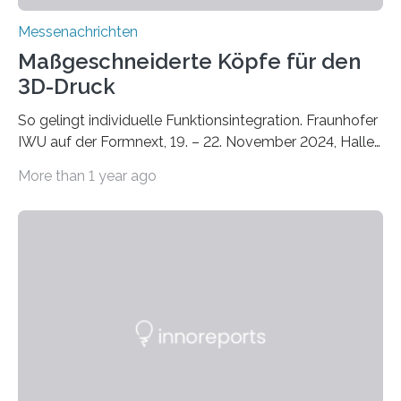
Messenachrichten
Maßgeschneiderte Köpfe für den
3D-Druck
So gelingt individuelle Funktionsintegration. Fraunhofer
IWU auf der Formnext, 19. – 22. November 2024, Halle
11.0/Stand E38. Wire bzw. Fiber Encapsulating Additive
More than 1 year ago
Manufacturing (WEAM/FEAM) könnte die industrielle
Fertigung von Bauteilen, in die komplexe und doch
kompakte Verkabelungen, Sensoren, Aktoren oder
Beleuchtungssysteme eingebracht werden müssen,
drastisch vereinfachen, indem es diese Komponenten
gleich mitdruckt. Neu entwickelt am Fraunhofer IWU:
die Automated Cable Assembly (AuCA). Wo
konventionelle Robotik an der Produktion und
automatisierten Verlegung biegsamer Kabelsätze in
Automobilen scheitert, stellt AuCA Verkabelungen
mittels…