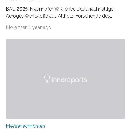
BAU 2025: Fraunhofer WKI entwickelt nachhaltige
Aerogel-Werkstoffe aus Altholz. Forschende des
Fraunhofer WKI stellen auf der BAU 2025 in München
More than 1 year ago
ein Projekt zur Entwicklung innovativer Aerogele aus
Altholz vor. Aus diesen nachhaltigen Materialien
entwickeln die Forschenden unter anderem
schadstoffadsorbierende Luftfilter und recycelbare
Dämmstoffe. Aerogele sind hochporöse, federleichte
Werkstoffe mit außergewöhnlichen Eigenschaften. Das
macht sie zu idealen Kandidaten für den Leichtbau und
für Filtermaterialien. Sie zeichnen sich durch eine
extrem niedrige Wärmeleitfähigkeit und eine hohe
Adsorptionsfähigkeit für flüchtige organische
Verbindungen aus….
Messenachrichten