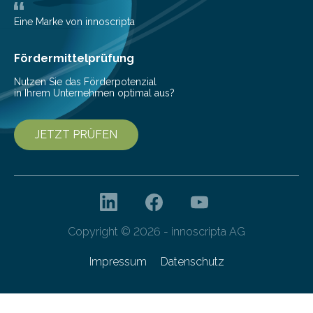
zur Pilotfertigung. 300-mm-Prozessanlagen am CNT.
(c) Sebastian Lassak / Fraunhofer IPMS…
Eine Marke von innoscripta
Fördermittelprüfung
Nutzen Sie das Förderpotenzial
in Ihrem Unternehmen optimal aus?
JETZT PRÜFEN
Copyright © 2026 - innoscripta AG
Impressum
Datenschutz