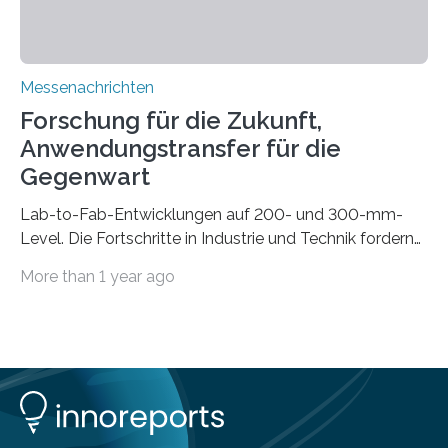
Messenachrichten
Forschung für die Zukunft,
Anwendungstransfer für die
Gegenwart
Lab-to-Fab-Entwicklungen auf 200- und 300-mm-
Level. Die Fortschritte in Industrie und Technik fordern
immer wieder neue Lösungen in der Herstellung von
More than 1 year ago
Mikrochips, sowohl aus technischer, wirtschaftlicher, als
auch ökologischer Sicht. Mit wegweisender Forschung
und einem hochmodernen Anlagenpark hat sich das
Fraunhofer-Institut für Photonische Mikrosysteme IPMS
dabei als starker Partner der Industrie etabliert. Das
Serviceangebot umfasst alle Schritte »from lab to fab«
– von der Beratung über die Prozessentwicklung bis hin