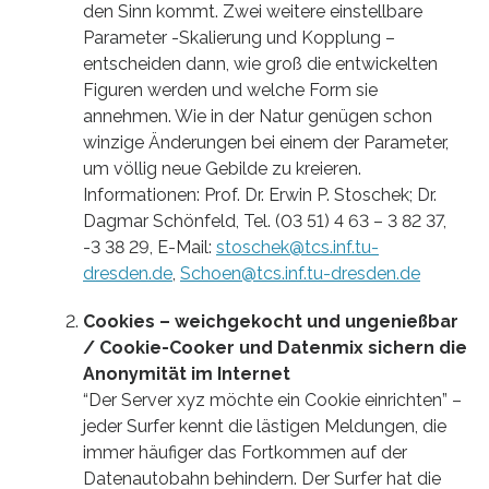
den Sinn kommt. Zwei weitere einstellbare
Parameter -Skalierung und Kopplung –
entscheiden dann, wie groß die entwickelten
Figuren werden und welche Form sie
annehmen. Wie in der Natur genügen schon
winzige Änderungen bei einem der Parameter,
um völlig neue Gebilde zu kreieren.
Informationen: Prof. Dr. Erwin P. Stoschek; Dr.
Dagmar Schönfeld, Tel. (03 51) 4 63 – 3 82 37,
-3 38 29, E-Mail:
stoschek@tcs.inf.tu-
dresden.de
,
Schoen@tcs.inf.tu-dresden.de
Cookies – weichgekocht und ungenießbar
/ Cookie-Cooker und Datenmix sichern die
Anonymität im Internet
“Der Server xyz möchte ein Cookie einrichten” –
jeder Surfer kennt die lästigen Meldungen, die
immer häufiger das Fortkommen auf der
Datenautobahn behindern. Der Surfer hat die