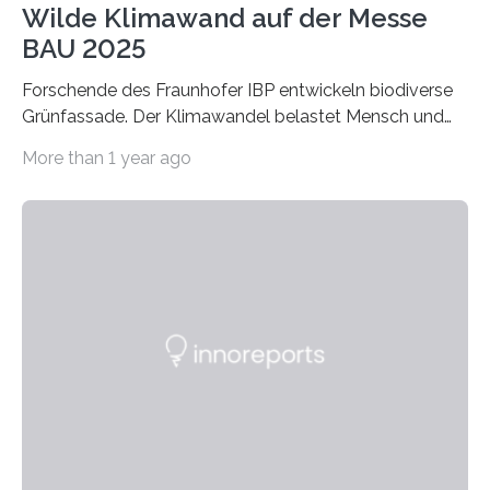
Wilde Klimawand auf der Messe
BAU 2025
Forschende des Fraunhofer IBP entwickeln biodiverse
Grünfassade. Der Klimawandel belastet Mensch und
Umwelt. Vor allem in Städten leidet die Bevölkerung im
More than 1 year ago
Sommer unter hohen Temperaturen und der
zunehmenden Trockenheit. Auch Insekten und Vögel
finden im urbanen Raum oftmals weniger Nahrung,
Unterschlupf- und Nistmöglichkeiten. Ein
Lösungsansatz kann die Begrünung von Fassaden und
Dächern darstellen. Forschende des Fraunhofer-
Instituts für Bauphysik IBP erproben aktuell in
Zusammenarbeit mit dem Institut für Akustik und
Bauphysik sowie dem Institut für Landschaftsplanung
und Ökologie der Universität Stuttgart…