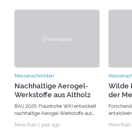
Messenachrichten
Messenach
Nachhaltige Aerogel-
Wilde 
Werkstoffe aus Altholz
der Me
BAU 2025: Fraunhofer WKI entwickelt
Forschende
nachhaltige Aerogel-Werkstoffe aus
entwickeln
Altholz. Forschende des Fraunhofer
Der Klima
More than 1 year ago
More than 
WKI stellen auf der BAU 2025 in
Umwelt. Vo