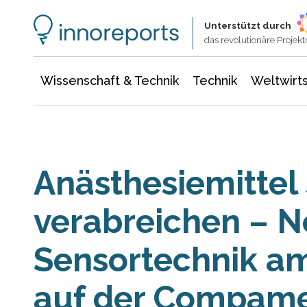
Wissenschaft & Technik
Informationstechnologie
Energie & Elektrotechnik
Unterstützt durch
das revolutionäre Proje
Wissenschaft & Technik
Technik
Weltwirts
Anästhesiemittel 
verabreichen – 
Sensortechnik a
auf der Compam