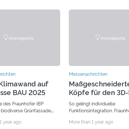
richten
Messenachrichten
Klimawand auf
Maßgeschneidert
sse BAU 2025
Köpfe für den 3D
 des Fraunhofer IBP
So gelingt individuelle
 biodiverse Grünfassade.
Funktionsintegration. Fraun
wandel belastet Mensch und
auf der Formnext, 19. – 22.
1 year ago
More than 1 year ago
r allem in Städten leidet die
2024, Halle 11.0/Stand E38.