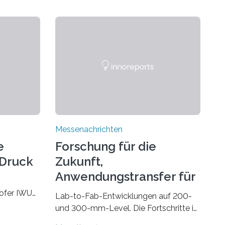
Messenachrichten
e
Forschung für die
-Druck
Zukunft,
Anwendungstransfer für
die Gegenwart
hofer IWU
Lab-to-Fab-Entwicklungen auf 200-
 November
und 300-mm-Level. Die Fortschritte in
 Wire bzw.
Industrie und Technik fordern immer