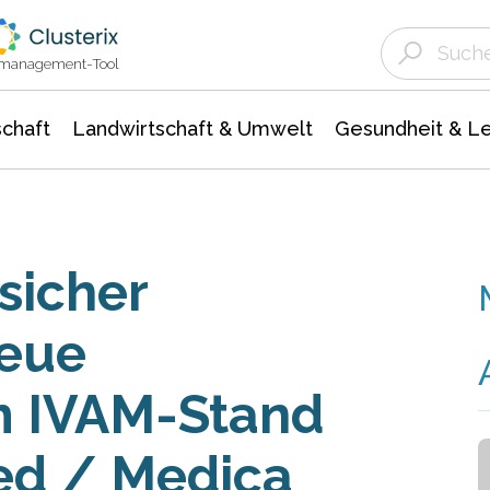
Landwirtschaft & Umwelt
Gesundheit &
Agrar- Forstwissenschaften
Unternehmensmeldungen
Biowissenschafte
Ökologie Umwelt- Naturschutz
ktmanagement-Tool
chaft
Landwirtschaft & Umwelt
Gesundheit & L
sicher
Neue
m IVAM-Stand
ed / Medica