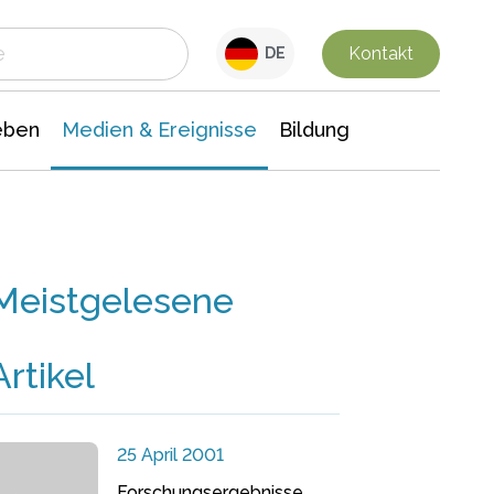
 Leben
Medien & Ereignisse
Interdisziplinäre Forschung
Veranstaltungsnachrichten
n Chemie
Gesellschaftswissenschaften
Kontakt
DE
eben
Medien & Ereignisse
Bildung
Meistgelesene
Artikel
25 April 2001
Forschungsergebnisse