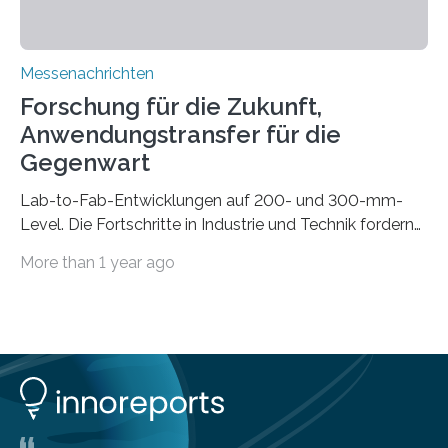
Messenachrichten
Forschung für die Zukunft,
Anwendungstransfer für die
Gegenwart
Lab-to-Fab-Entwicklungen auf 200- und 300-mm-
Level. Die Fortschritte in Industrie und Technik fordern
immer wieder neue Lösungen in der Herstellung von
More than 1 year ago
Mikrochips, sowohl aus technischer, wirtschaftlicher, als
auch ökologischer Sicht. Mit wegweisender Forschung
und einem hochmodernen Anlagenpark hat sich das
Fraunhofer-Institut für Photonische Mikrosysteme IPMS
dabei als starker Partner der Industrie etabliert. Das
Serviceangebot umfasst alle Schritte »from lab to fab«
– von der Beratung über die Prozessentwicklung bis hin
zur Pilotfertigung. 300-mm-Prozessanlagen am CNT.