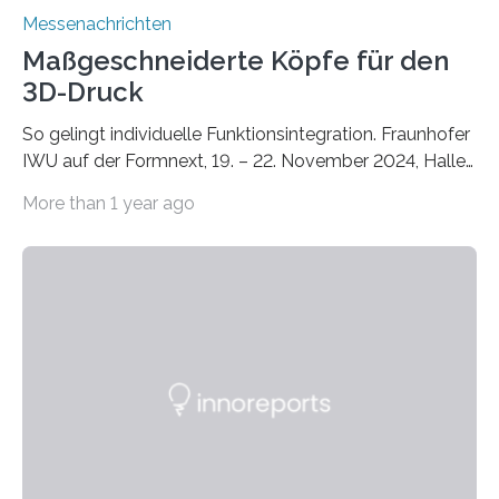
Messenachrichten
Maßgeschneiderte Köpfe für den
3D-Druck
So gelingt individuelle Funktionsintegration. Fraunhofer
IWU auf der Formnext, 19. – 22. November 2024, Halle
11.0/Stand E38. Wire bzw. Fiber Encapsulating Additive
More than 1 year ago
Manufacturing (WEAM/FEAM) könnte die industrielle
Fertigung von Bauteilen, in die komplexe und doch
kompakte Verkabelungen, Sensoren, Aktoren oder
Beleuchtungssysteme eingebracht werden müssen,
drastisch vereinfachen, indem es diese Komponenten
gleich mitdruckt. Neu entwickelt am Fraunhofer IWU:
die Automated Cable Assembly (AuCA). Wo
konventionelle Robotik an der Produktion und
automatisierten Verlegung biegsamer Kabelsätze in
Automobilen scheitert, stellt AuCA Verkabelungen
mittels…