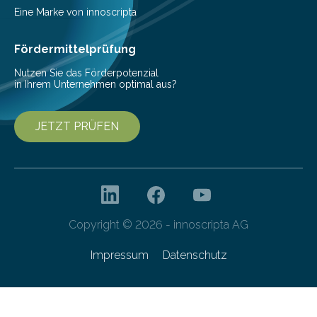
(c) Sebastian Lassak / Fraunhofer IPMS…
Eine Marke von innoscripta
Fördermittelprüfung
Nutzen Sie das Förderpotenzial
in Ihrem Unternehmen optimal aus?
JETZT PRÜFEN
Copyright © 2026 - innoscripta AG
Impressum
Datenschutz