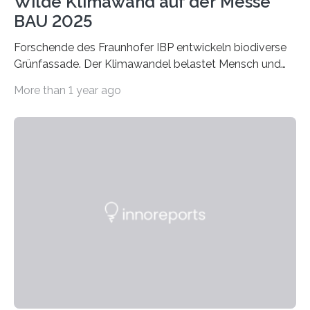
Wilde Klimawand auf der Messe
BAU 2025
Forschende des Fraunhofer IBP entwickeln biodiverse
Grünfassade. Der Klimawandel belastet Mensch und
Umwelt. Vor allem in Städten leidet die Bevölkerung im
More than 1 year ago
Sommer unter hohen Temperaturen und der
zunehmenden Trockenheit. Auch Insekten und Vögel
finden im urbanen Raum oftmals weniger Nahrung,
Unterschlupf- und Nistmöglichkeiten. Ein
Lösungsansatz kann die Begrünung von Fassaden und
Dächern darstellen. Forschende des Fraunhofer-
Instituts für Bauphysik IBP erproben aktuell in
Zusammenarbeit mit dem Institut für Akustik und
Bauphysik sowie dem Institut für Landschaftsplanung
und Ökologie der Universität Stuttgart…