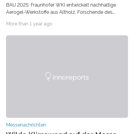
BAU 2025: Fraunhofer WKI entwickelt nachhaltige
Aerogel-Werkstoffe aus Altholz. Forschende des
Fraunhofer WKI stellen auf der BAU 2025 in München
More than 1 year ago
ein Projekt zur Entwicklung innovativer Aerogele aus
Altholz vor. Aus diesen nachhaltigen Materialien
entwickeln die Forschenden unter anderem
schadstoffadsorbierende Luftfilter und recycelbare
Dämmstoffe. Aerogele sind hochporöse, federleichte
Werkstoffe mit außergewöhnlichen Eigenschaften. Das
macht sie zu idealen Kandidaten für den Leichtbau und
für Filtermaterialien. Sie zeichnen sich durch eine
extrem niedrige Wärmeleitfähigkeit und eine hohe
Adsorptionsfähigkeit für flüchtige organische
Verbindungen aus….
Messenachrichten