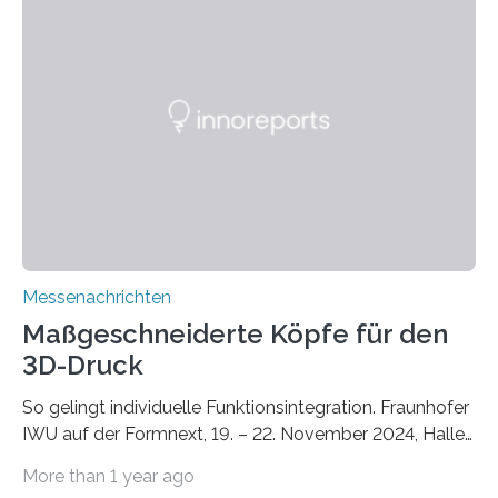
Unterschlupf- und Nistmöglichkeiten. Ein
Lösungsansatz kann die Begrünung von Fassaden und
Dächern darstellen. Forschende des Fraunhofer-
Instituts für Bauphysik IBP erproben aktuell in
Zusammenarbeit mit dem Institut für Akustik und
Bauphysik sowie dem Institut für Landschaftsplanung
und Ökologie der Universität Stuttgart…
Messenachrichten
Maßgeschneiderte Köpfe für den
3D-Druck
So gelingt individuelle Funktionsintegration. Fraunhofer
IWU auf der Formnext, 19. – 22. November 2024, Halle
11.0/Stand E38. Wire bzw. Fiber Encapsulating Additive
More than 1 year ago
Manufacturing (WEAM/FEAM) könnte die industrielle