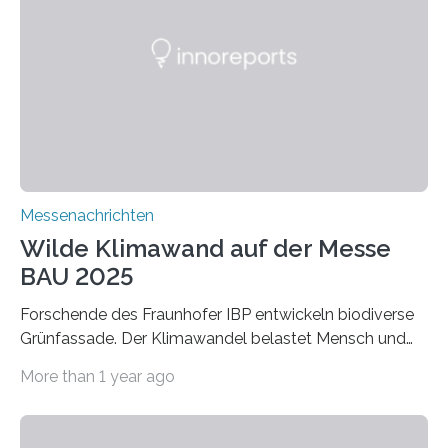
Werkstoffe mit außergewöhnlichen Eigenschaften. Das
macht sie zu idealen Kandidaten für den Leichtbau und
für Filtermaterialien. Sie zeichnen sich durch eine
extrem niedrige Wärmeleitfähigkeit und eine hohe
Adsorptionsfähigkeit für flüchtige organische
Verbindungen aus….
Messenachrichten
Wilde Klimawand auf der Messe
BAU 2025
Forschende des Fraunhofer IBP entwickeln biodiverse
Grünfassade. Der Klimawandel belastet Mensch und
Umwelt. Vor allem in Städten leidet die Bevölkerung im
More than 1 year ago
Sommer unter hohen Temperaturen und der
zunehmenden Trockenheit. Auch Insekten und Vögel
finden im urbanen Raum oftmals weniger Nahrung,