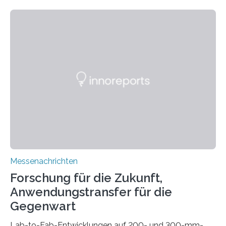
Fertigung von Bauteilen, in die komplexe und doch
kompakte Verkabelungen, Sensoren, Aktoren oder
Beleuchtungssysteme eingebracht werden müssen,
drastisch vereinfachen, indem es diese Komponenten
gleich mitdruckt. Neu entwickelt am Fraunhofer IWU:
die Automated Cable Assembly (AuCA). Wo
konventionelle Robotik an der Produktion und
automatisierten Verlegung biegsamer Kabelsätze in
Automobilen scheitert, stellt AuCA Verkabelungen
mittels…
Messenachrichten
Forschung für die Zukunft,
Anwendungstransfer für die
Gegenwart
Lab-to-Fab-Entwicklungen auf 200- und 300-mm-