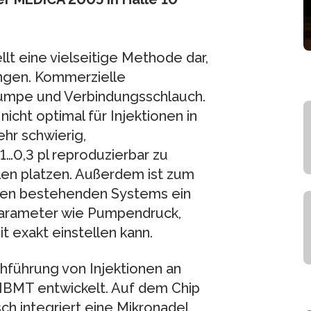
ellt eine vielseitige Methode dar,
ingen. Kommerzielle
umpe und Verbindungsschlauch.
cht optimal für Injektionen in
ehr schwierig,
…0,3 pl reproduzierbar zu
llen platzen. Außerdem ist zum
ten bestehenden Systems ein
 Parameter wie Pumpendruck,
t exakt einstellen kann.
chführung von Injektionen an
IBMT entwickelt. Auf dem Chip
sch integriert eine Mikronadel