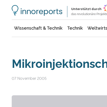
Wissenschaft & Technik
Informationstechnologie
Energie & Elektrotechnik
Unterstützt durch
das revolutionäre Proje
Wissenschaft & Technik
Technik
Weltwirts
Mikroinjektionsc
07 November 2005