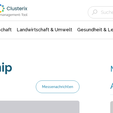
Landwirtschaft & Umwelt
Gesundheit &
Agrar- Forstwissenschaften
Unternehmensmeldungen
Biowissenschafte
Ökologie Umwelt- Naturschutz
ktmanagement-Tool
chaft
Landwirtschaft & Umwelt
Gesundheit & L
hip
Messenachrichten