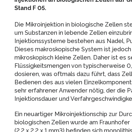
Stand F 05.
Die Mikroinjektion in biologische Zellen st
um Substanzen in lebende Zellen einzubr
Injektionssysteme bestehen aus Nadel, P
Dieses makroskopische System ist jedoch ni
mikroskopisch kleine Zellen. Daher ist es s
Flüssigkeitsmengen von typischerweise 0,1
dosieren, was oftmals dazu führt, dass Ze
Bedienen des aus vielen Einzelkomponen
sehr erfahrener Anwender nötig, der die
Injektionsdauer und Verfahrgeschwindigkei
Ein neuartiger Mikroinjektionschip zur Dur
biologischen Zellen wurde am Fraunhofer 
(2,2 x 2,2 x 1 mm3) befinden sich monolithi