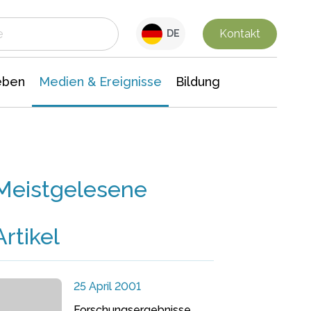
 Leben
Medien & Ereignisse
Interdisziplinäre Forschung
Veranstaltungsnachrichten
n Chemie
Gesellschaftswissenschaften
Kontakt
DE
eben
Medien & Ereignisse
Bildung
Meistgelesene
Artikel
25 April 2001
Forschungsergebnisse