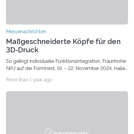
Messenachrichten
Maßgeschneiderte Köpfe für den
3D-Druck
So gelingt individuelle Funktionsintegration. Fraunhofer
IWU auf der Formnext, 19. – 22. November 2024, Halle
11.0/Stand E38. Wire bzw. Fiber Encapsulating Additive
More than 1 year ago
Manufacturing (WEAM/FEAM) könnte die industrielle
Fertigung von Bauteilen, in die komplexe und doch
kompakte Verkabelungen, Sensoren, Aktoren oder
Beleuchtungssysteme eingebracht werden müssen,
drastisch vereinfachen, indem es diese Komponenten
gleich mitdruckt. Neu entwickelt am Fraunhofer IWU:
die Automated Cable Assembly (AuCA). Wo
konventionelle Robotik an der Produktion und