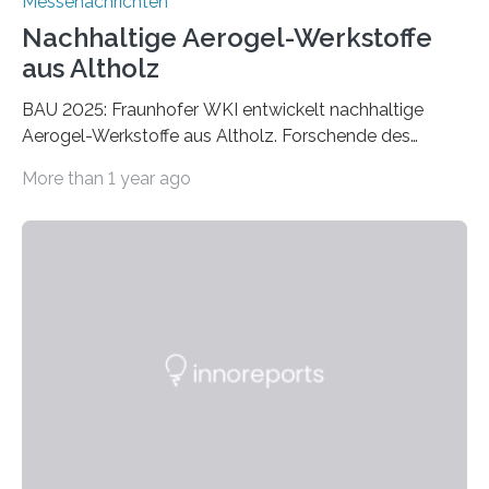
Messenachrichten
Nachhaltige Aerogel-Werkstoffe
aus Altholz
BAU 2025: Fraunhofer WKI entwickelt nachhaltige
Aerogel-Werkstoffe aus Altholz. Forschende des
Fraunhofer WKI stellen auf der BAU 2025 in München
More than 1 year ago
ein Projekt zur Entwicklung innovativer Aerogele aus
Altholz vor. Aus diesen nachhaltigen Materialien
entwickeln die Forschenden unter anderem
schadstoffadsorbierende Luftfilter und recycelbare
Dämmstoffe. Aerogele sind hochporöse, federleichte
Werkstoffe mit außergewöhnlichen Eigenschaften. Das
macht sie zu idealen Kandidaten für den Leichtbau und
für Filtermaterialien. Sie zeichnen sich durch eine
extrem niedrige Wärmeleitfähigkeit und eine hohe
Adsorptionsfähigkeit für flüchtige organische
Verbindungen aus….