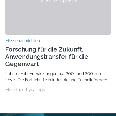
automatisierten Verlegung biegsamer Kabelsätze in
Automobilen scheitert, stellt AuCA Verkabelungen
mittels…
Messenachrichten
Forschung für die Zukunft,
Anwendungstransfer für die
Gegenwart
Lab-to-Fab-Entwicklungen auf 200- und 300-mm-
Level. Die Fortschritte in Industrie und Technik fordern
immer wieder neue Lösungen in der Herstellung von
More than 1 year ago
Mikrochips, sowohl aus technischer, wirtschaftlicher, als
auch ökologischer Sicht. Mit wegweisender Forschung
und einem hochmodernen Anlagenpark hat sich das
Fraunhofer-Institut für Photonische Mikrosysteme IPMS