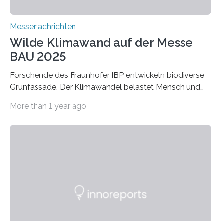
Messenachrichten
Wilde Klimawand auf der Messe
BAU 2025
Forschende des Fraunhofer IBP entwickeln biodiverse
Grünfassade. Der Klimawandel belastet Mensch und
Umwelt. Vor allem in Städten leidet die Bevölkerung im
More than 1 year ago
Sommer unter hohen Temperaturen und der
zunehmenden Trockenheit. Auch Insekten und Vögel
finden im urbanen Raum oftmals weniger Nahrung,
Unterschlupf- und Nistmöglichkeiten. Ein
Lösungsansatz kann die Begrünung von Fassaden und
Dächern darstellen. Forschende des Fraunhofer-
Instituts für Bauphysik IBP erproben aktuell in
Zusammenarbeit mit dem Institut für Akustik und
Bauphysik sowie dem Institut für Landschaftsplanung
und Ökologie der Universität Stuttgart…