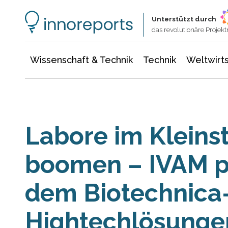
Wissenschaft & Technik
Informationstechnologie
Energie & Elektrotechnik
Unterstützt durch
das revolutionäre Proje
Wissenschaft & Technik
Technik
Weltwirts
Labore im Kleins
boomen – IVAM pr
dem Biotechnica
Hightechlösunge