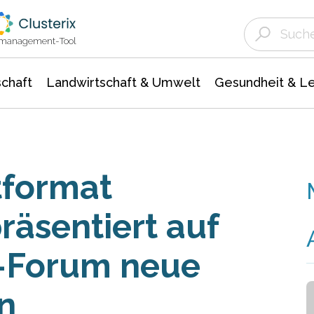
Landwirtschaft & Umwelt
Gesundheit &
Agrar- Forstwissenschaften
Unternehmensmeldungen
Biowissenschafte
Ökologie Umwelt- Naturschutz
ktmanagement-Tool
chaft
Landwirtschaft & Umwelt
Gesundheit & L
tformat
äsentiert auf
-Forum neue
n