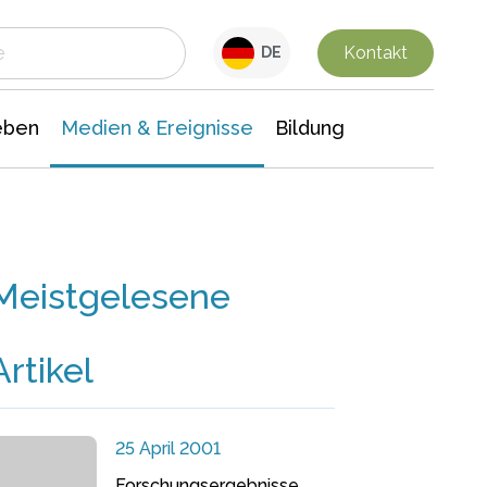
 Leben
Medien & Ereignisse
Interdisziplinäre Forschung
Veranstaltungsnachrichten
n Chemie
Gesellschaftswissenschaften
Kontakt
DE
eben
Medien & Ereignisse
Bildung
Meistgelesene
Artikel
25 April 2001
Forschungsergebnisse