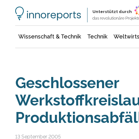
Wissenschaft & Technik
Informationstechnologie
Energie & Elektrotechnik
Unterstützt durch
das revolutionäre Proje
Wissenschaft & Technik
Technik
Weltwirts
Geschlossener
Werkstoffkreislau
Produktionsabfäl
13 September 2005