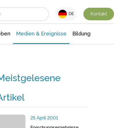
 Leben
Medien & Ereignisse
Interdisziplinäre Forschung
Veranstaltungsnachrichten
n Chemie
Gesellschaftswissenschaften
Kontakt
DE
eben
Medien & Ereignisse
Bildung
Meistgelesene
Artikel
25 April 2001
Forschungsergebnisse