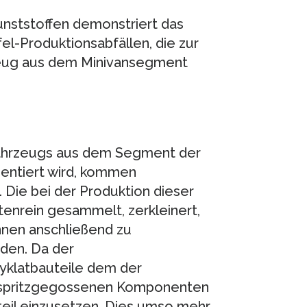
unststoffen demonstriert das
l-Produktionsabfällen, die zur
rzeug aus dem Minivansegment
 Fahrzeugs aus dem Segment der
sentiert wird, kommen
 Die bei der Produktion dieser
tenrein gesammelt, zerkleinert,
nnen anschließend zu
rden. Da der
yklatbauteile dem der
ie spritzgegossenen Komponenten
eil einzusetzen. Dies umso mehr,