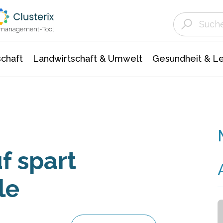
Landwirtschaft & Umwelt
Gesundheit &
Agrar- Forstwissenschaften
Unternehmensmeldungen
Biowissenschafte
Ökologie Umwelt- Naturschutz
ktmanagement-Tool
chaft
Landwirtschaft & Umwelt
Gesundheit & L
f spart
le