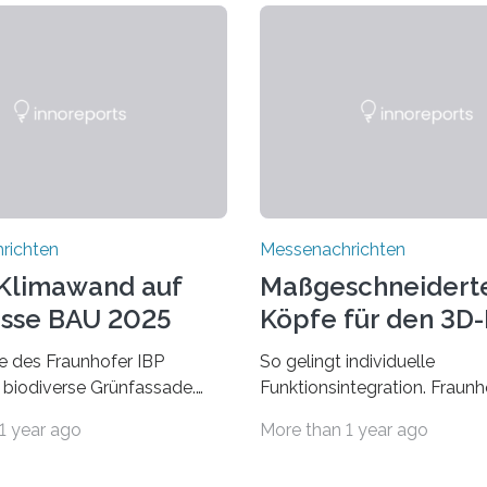
richten
Messenachrichten
Klimawand auf
Maßgeschneidert
sse BAU 2025
Köpfe für den 3D
 des Fraunhofer IBP
So gelingt individuelle
 biodiverse Grünfassade.
Funktionsintegration. Fraun
wandel belastet Mensch und
auf der Formnext, 19. – 22.
1 year ago
More than 1 year ago
r allem in Städten leidet die
2024, Halle 11.0/Stand E38.
ng im Sommer unter hohen
Fiber Encapsulating Additiv