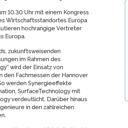
 um 10.30 Uhr mit einem Kongress
es Wirtschaftsstandortes Europa
kutieren hoch­rangige Vertreter
us Europa.
nds, zukunftsweisenden
ösungen im Rahmen des
y” wird der Einsatz von
 in den Fachmessen der Hannover
 So werden Synergieeffekte
tion, Surface­Technology mit
gy verdeut­licht. Darüber hinaus
genieure in den zahlreichen
n.