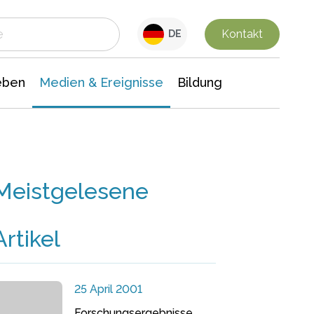
 Leben
Medien & Ereignisse
Interdisziplinäre Forschung
Veranstaltungsnachrichten
n Chemie
Gesellschaftswissenschaften
Kontakt
DE
eben
Medien & Ereignisse
Bildung
Meistgelesene
Artikel
25 April 2001
Forschungsergebnisse