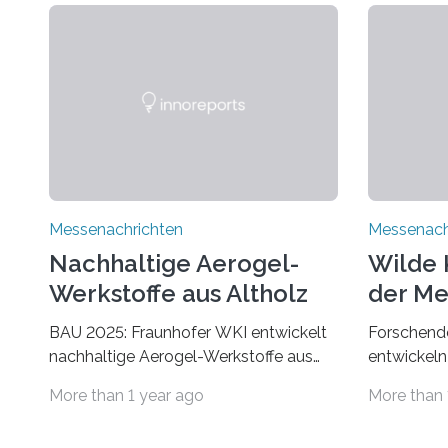
Messenachrichten
Messenach
Nachhaltige Aerogel-
Wilde 
Werkstoffe aus Altholz
der Me
BAU 2025: Fraunhofer WKI entwickelt
Forschende
nachhaltige Aerogel-Werkstoffe aus
entwickeln
Altholz. Forschende des Fraunhofer
Der Klima
More than 1 year ago
More than 
WKI stellen auf der BAU 2025 in
Umwelt. Vo
München ein Projekt zur Entwicklung
Bevölkeru