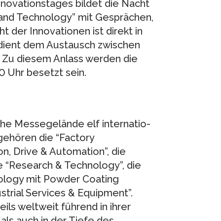
novationstages bildet die Nacht
 and Technology” mit Gesprächen,
 der Innovatio­nen ist direkt in
 dient dem Aus­tausch zwischen
. Zu diesem Anlass werden die
0 Uhr besetzt sein.
che Messegelände elf inter­natio­
gehören die “Factory
, Drive & Automa­tion”, die
ie “Research & Tech­nology”, die
ology mit Powder Coa­ting
trial Servi­ces & Equip­ment”.
ils weltweit führend in ihrer
als auch in der Tiefe des