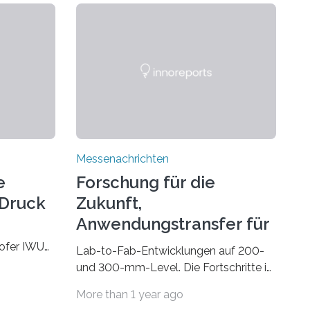
Messenachrichten
e
Forschung für die
-Druck
Zukunft,
Anwendungstransfer für
die Gegenwart
hofer IWU
Lab-to-Fab-Entwicklungen auf 200-
 November
und 300-mm-Level. Die Fortschritte in
 Wire bzw.
Industrie und Technik fordern immer
More than 1 year ago
e
wieder neue Lösungen in der