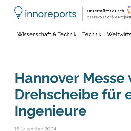
Wissenschaft & Technik
Informationstechnologie
Energie & Elektrotechnik
Unterstützt durch
das revolutionäre Proje
Wissenschaft & Technik
Technik
Weltwirts
Hannover Messe w
Drehscheibe für 
Ingenieure
18 November 2004