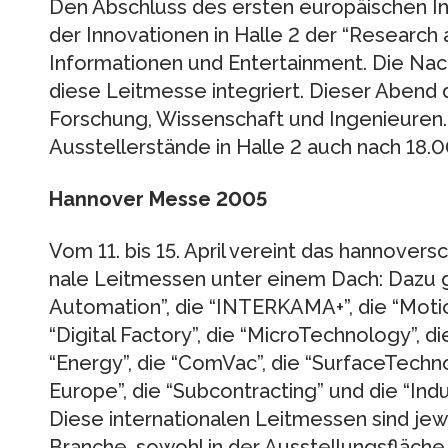
Den Abschluss des ersten europäischen In
der Innovationen in Halle 2 der “Research
Informationen und Entertainment. Die Nacht
diese Leitmesse integriert. Dieser Abend
Forschung, Wis­senschaft und Ingenieuren
Aussteller­stände in Halle 2 auch nach 18.0
Hannover Messe 2005
Vom 11. bis 15. April vereint das hannovers
nale Leitmessen unter einem Dach: Dazu 
Automation”, die “INTERKAMA+”, die “Motion
“Digital Factory”, die “MicroTechnology”, d
“Energy”, die “ComVac”, die “SurfaceTechn
Europe”, die “Subcontracting” und die “Indus
Diese internationalen Leitmessen sind jewe
Branche, sowohl in der Ausstellungsfläche 