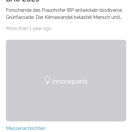
Forschende des Fraunhofer IBP entwickeln biodiverse
Grünfassade. Der Klimawandel belastet Mensch und
Umwelt. Vor allem in Städten leidet die Bevölkerung im
More than 1 year ago
Sommer unter hohen Temperaturen und der
zunehmenden Trockenheit. Auch Insekten und Vögel
finden im urbanen Raum oftmals weniger Nahrung,
Unterschlupf- und Nistmöglichkeiten. Ein
Lösungsansatz kann die Begrünung von Fassaden und
Dächern darstellen. Forschende des Fraunhofer-
Instituts für Bauphysik IBP erproben aktuell in
Zusammenarbeit mit dem Institut für Akustik und
Bauphysik sowie dem Institut für Landschaftsplanung
und Ökologie der Universität Stuttgart…
Messenachrichten