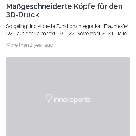
Maßgeschneiderte Köpfe für den
3D-Druck
So gelingt individuelle Funktionsintegration. Fraunhofer
IWU auf der Formnext, 19. – 22. November 2024, Halle
11.0/Stand E38. Wire bzw. Fiber Encapsulating Additive
More than 1 year ago
Manufacturing (WEAM/FEAM) könnte die industrielle
Fertigung von Bauteilen, in die komplexe und doch
kompakte Verkabelungen, Sensoren, Aktoren oder
Beleuchtungssysteme eingebracht werden müssen,
drastisch vereinfachen, indem es diese Komponenten
gleich mitdruckt. Neu entwickelt am Fraunhofer IWU:
die Automated Cable Assembly (AuCA). Wo
konventionelle Robotik an der Produktion und
automatisierten Verlegung biegsamer Kabelsätze in
Automobilen scheitert, stellt AuCA Verkabelungen
mittels…