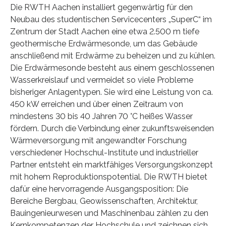
Die RWTH Aachen installiert gegenwärtig für den
Neubau des studentischen Servicecenters „SuperC“ im
Zentrum der Stadt Aachen eine etwa 2.500 m tiefe
geothermische Erdwärme­sonde, um das Gebäude
anschließend mit Erdwärme zu beheizen und zu kühlen.
Die Erd­wärme­sonde besteht aus einem geschlossenen
Wasserkreislauf und vermeidet so viele Pro­bleme
bisheriger Anlagentypen. Sie wird eine Leistung von ca.
450 kW erreichen und über einen Zeitraum von
mindestens 30 bis 40 Jahren 70 °C heißes Wasser
fördern. Durch die Ver­bindung einer zukunftsweisenden
Wärmeversorgung mit angewandter Forschung
verschie­dener Hochschul-Institute und industrieller
Partner entsteht ein marktfähiges Versorgungs­konzept
mit hohem Reproduktionspotential. Die RWTH bietet
dafür eine hervorragende Aus­gangs­position: Die
Bereiche Bergbau, Geowissenschaften, Architektur,
Bauingenieur­wesen und Maschinenbau zählen zu den
Kernkompetenzen der Hochschule und zeichnen sich