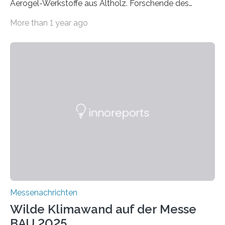
Aerogel-Werkstoffe aus Altholz. Forschende des
Fraunhofer WKI stellen auf der BAU 2025 in München
More than 1 year ago
ein Projekt zur Entwicklung innovativer Aerogele aus
Altholz vor. Aus diesen nachhaltigen Materialien
entwickeln die Forschenden unter anderem
schadstoffadsorbierende Luftfilter und recycelbare
Dämmstoffe. Aerogele sind hochporöse, federleichte
Werkstoffe mit außergewöhnlichen Eigenschaften. Das
macht sie zu idealen Kandidaten für den Leichtbau und
für Filtermaterialien. Sie zeichnen sich durch eine
extrem niedrige Wärmeleitfähigkeit und eine hohe
Adsorptionsfähigkeit für flüchtige organische
Verbindungen aus….
Messenachrichten
Wilde Klimawand auf der Messe
BAU 2025