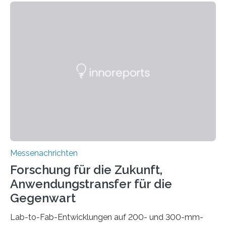
kompakte Verkabelungen, Sensoren, Aktoren oder
Beleuchtungssysteme eingebracht werden müssen,
drastisch vereinfachen, indem es diese Komponenten
gleich mitdruckt. Neu entwickelt am Fraunhofer IWU:
die Automated Cable Assembly (AuCA). Wo
konventionelle Robotik an der Produktion und
automatisierten Verlegung biegsamer Kabelsätze in
Automobilen scheitert, stellt AuCA Verkabelungen
mittels…
Messenachrichten
Forschung für die Zukunft,
Anwendungstransfer für die
Gegenwart
Lab-to-Fab-Entwicklungen auf 200- und 300-mm-