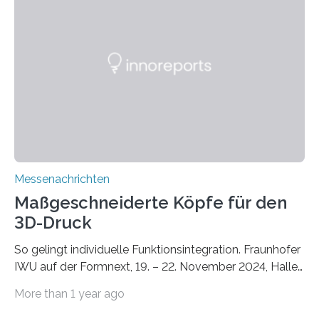
Lösungsansatz kann die Begrünung von Fassaden und
Dächern darstellen. Forschende des Fraunhofer-
Instituts für Bauphysik IBP erproben aktuell in
Zusammenarbeit mit dem Institut für Akustik und
Bauphysik sowie dem Institut für Landschaftsplanung
und Ökologie der Universität Stuttgart…
Messenachrichten
Maßgeschneiderte Köpfe für den
3D-Druck
So gelingt individuelle Funktionsintegration. Fraunhofer
IWU auf der Formnext, 19. – 22. November 2024, Halle
11.0/Stand E38. Wire bzw. Fiber Encapsulating Additive
More than 1 year ago
Manufacturing (WEAM/FEAM) könnte die industrielle
Fertigung von Bauteilen, in die komplexe und doch