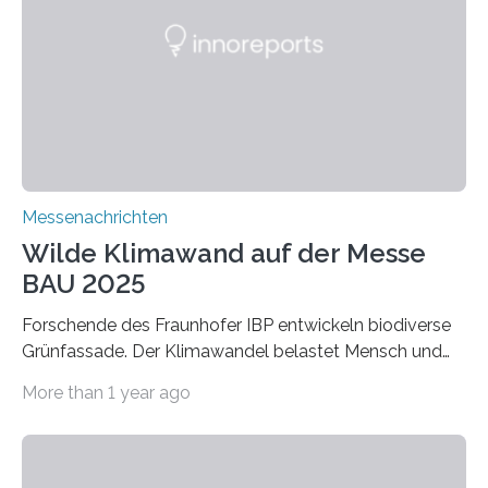
macht sie zu idealen Kandidaten für den Leichtbau und
für Filtermaterialien. Sie zeichnen sich durch eine
extrem niedrige Wärmeleitfähigkeit und eine hohe
Adsorptionsfähigkeit für flüchtige organische
Verbindungen aus….
Messenachrichten
Wilde Klimawand auf der Messe
BAU 2025
Forschende des Fraunhofer IBP entwickeln biodiverse
Grünfassade. Der Klimawandel belastet Mensch und
Umwelt. Vor allem in Städten leidet die Bevölkerung im
More than 1 year ago
Sommer unter hohen Temperaturen und der
zunehmenden Trockenheit. Auch Insekten und Vögel
finden im urbanen Raum oftmals weniger Nahrung,
Unterschlupf- und Nistmöglichkeiten. Ein