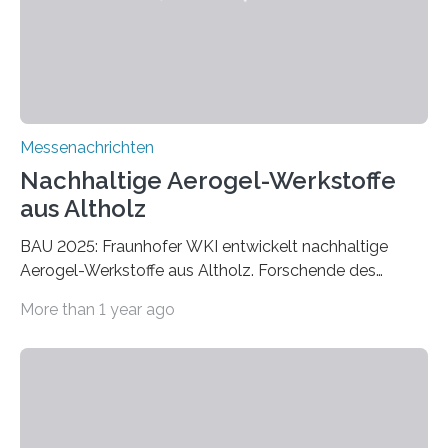
Messenachrichten
Nachhaltige Aerogel-Werkstoffe
aus Altholz
BAU 2025: Fraunhofer WKI entwickelt nachhaltige
Aerogel-Werkstoffe aus Altholz. Forschende des
Fraunhofer WKI stellen auf der BAU 2025 in München
More than 1 year ago
ein Projekt zur Entwicklung innovativer Aerogele aus
Altholz vor. Aus diesen nachhaltigen Materialien
entwickeln die Forschenden unter anderem
schadstoffadsorbierende Luftfilter und recycelbare
Dämmstoffe. Aerogele sind hochporöse, federleichte
Werkstoffe mit außergewöhnlichen Eigenschaften. Das