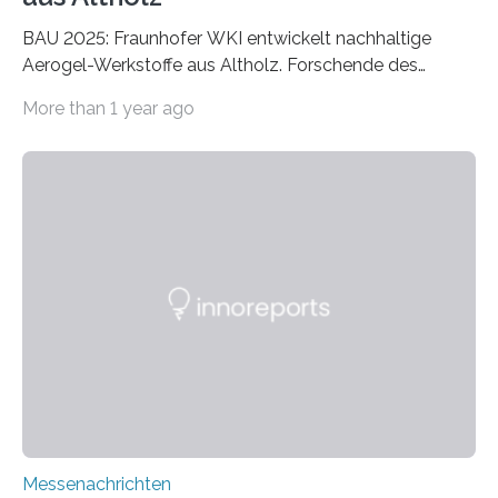
BAU 2025: Fraunhofer WKI entwickelt nachhaltige
Aerogel-Werkstoffe aus Altholz. Forschende des
Fraunhofer WKI stellen auf der BAU 2025 in München
More than 1 year ago
ein Projekt zur Entwicklung innovativer Aerogele aus
Altholz vor. Aus diesen nachhaltigen Materialien
entwickeln die Forschenden unter anderem
schadstoffadsorbierende Luftfilter und recycelbare
Dämmstoffe. Aerogele sind hochporöse, federleichte
Werkstoffe mit außergewöhnlichen Eigenschaften. Das
macht sie zu idealen Kandidaten für den Leichtbau und
für Filtermaterialien. Sie zeichnen sich durch eine
extrem niedrige Wärmeleitfähigkeit und eine hohe
Adsorptionsfähigkeit für flüchtige organische
Verbindungen aus….
Messenachrichten