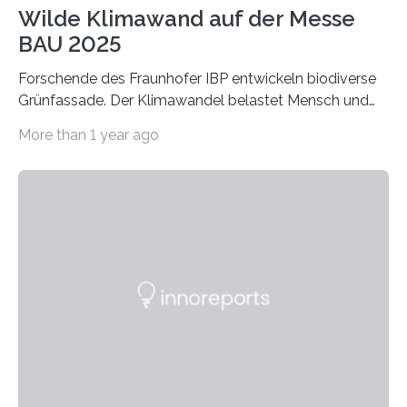
Wilde Klimawand auf der Messe
BAU 2025
Forschende des Fraunhofer IBP entwickeln biodiverse
Grünfassade. Der Klimawandel belastet Mensch und
Umwelt. Vor allem in Städten leidet die Bevölkerung im
More than 1 year ago
Sommer unter hohen Temperaturen und der
zunehmenden Trockenheit. Auch Insekten und Vögel
finden im urbanen Raum oftmals weniger Nahrung,
Unterschlupf- und Nistmöglichkeiten. Ein
Lösungsansatz kann die Begrünung von Fassaden und
Dächern darstellen. Forschende des Fraunhofer-
Instituts für Bauphysik IBP erproben aktuell in
Zusammenarbeit mit dem Institut für Akustik und
Bauphysik sowie dem Institut für Landschaftsplanung
und Ökologie der Universität Stuttgart…