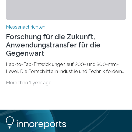
mittels…
Messenachrichten
Forschung für die Zukunft,
Anwendungstransfer für die
Gegenwart
Lab-to-Fab-Entwicklungen auf 200- und 300-mm-
Level. Die Fortschritte in Industrie und Technik fordern
immer wieder neue Lösungen in der Herstellung von
More than 1 year ago
Mikrochips, sowohl aus technischer, wirtschaftlicher, als
auch ökologischer Sicht. Mit wegweisender Forschung
und einem hochmodernen Anlagenpark hat sich das
Fraunhofer-Institut für Photonische Mikrosysteme IPMS
dabei als starker Partner der Industrie etabliert. Das
Serviceangebot umfasst alle Schritte »from lab to fab«
– von der Beratung über die Prozessentwicklung bis hin