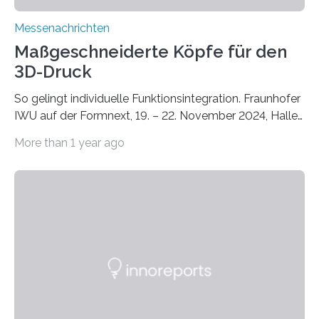
Messenachrichten
Maßgeschneiderte Köpfe für den
3D-Druck
So gelingt individuelle Funktionsintegration. Fraunhofer
IWU auf der Formnext, 19. – 22. November 2024, Halle
11.0/Stand E38. Wire bzw. Fiber Encapsulating Additive
More than 1 year ago
Manufacturing (WEAM/FEAM) könnte die industrielle
Fertigung von Bauteilen, in die komplexe und doch
kompakte Verkabelungen, Sensoren, Aktoren oder
Beleuchtungssysteme eingebracht werden müssen,
drastisch vereinfachen, indem es diese Komponenten
gleich mitdruckt. Neu entwickelt am Fraunhofer IWU:
die Automated Cable Assembly (AuCA). Wo
konventionelle Robotik an der Produktion und
automatisierten Verlegung biegsamer Kabelsätze in
Automobilen scheitert, stellt AuCA Verkabelungen