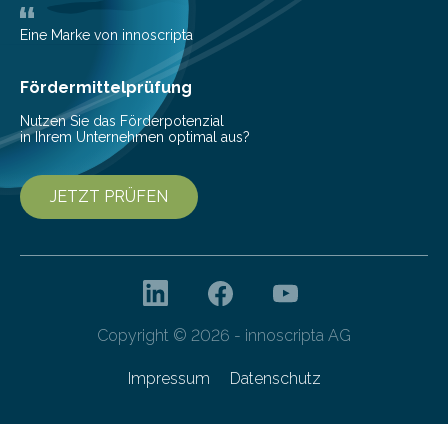
zur Pilotfertigung. 300-mm-Prozessanlagen am CNT.
(c) Sebastian Lassak / Fraunhofer IPMS…
Eine Marke von innoscripta
Fördermittelprüfung
Nutzen Sie das Förderpotenzial
in Ihrem Unternehmen optimal aus?
JETZT PRÜFEN
Copyright © 2026 - innoscripta AG
Impressum
Datenschutz