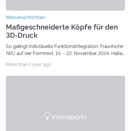
Messenachrichten
Maßgeschneiderte Köpfe für den
3D-Druck
So gelingt individuelle Funktionsintegration. Fraunhofer
IWU auf der Formnext, 19. – 22. November 2024, Halle
11.0/Stand E38. Wire bzw. Fiber Encapsulating Additive
More than 1 year ago
Manufacturing (WEAM/FEAM) könnte die industrielle
Fertigung von Bauteilen, in die komplexe und doch
kompakte Verkabelungen, Sensoren, Aktoren oder
Beleuchtungssysteme eingebracht werden müssen,
drastisch vereinfachen, indem es diese Komponenten
gleich mitdruckt. Neu entwickelt am Fraunhofer IWU:
die Automated Cable Assembly (AuCA). Wo
konventionelle Robotik an der Produktion und
automatisierten Verlegung biegsamer Kabelsätze in
Automobilen scheitert, stellt AuCA Verkabelungen