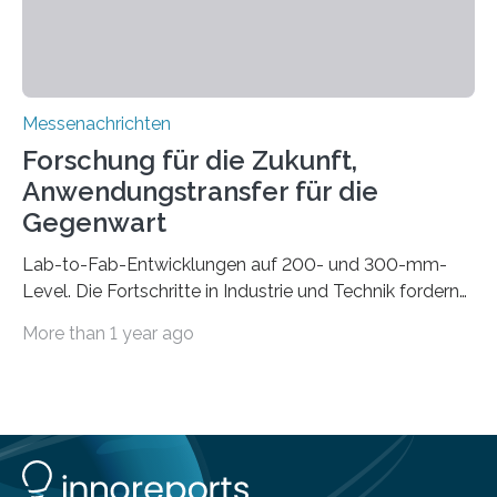
mittels…
Messenachrichten
Forschung für die Zukunft,
Anwendungstransfer für die
Gegenwart
Lab-to-Fab-Entwicklungen auf 200- und 300-mm-
Level. Die Fortschritte in Industrie und Technik fordern
immer wieder neue Lösungen in der Herstellung von
More than 1 year ago
Mikrochips, sowohl aus technischer, wirtschaftlicher, als
auch ökologischer Sicht. Mit wegweisender Forschung
und einem hochmodernen Anlagenpark hat sich das
Fraunhofer-Institut für Photonische Mikrosysteme IPMS
dabei als starker Partner der Industrie etabliert. Das
Serviceangebot umfasst alle Schritte »from lab to fab«