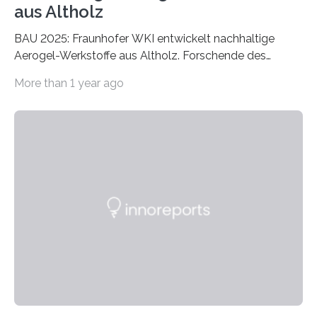
aus Altholz
BAU 2025: Fraunhofer WKI entwickelt nachhaltige
Aerogel-Werkstoffe aus Altholz. Forschende des
Fraunhofer WKI stellen auf der BAU 2025 in München
More than 1 year ago
ein Projekt zur Entwicklung innovativer Aerogele aus
Altholz vor. Aus diesen nachhaltigen Materialien
entwickeln die Forschenden unter anderem
schadstoffadsorbierende Luftfilter und recycelbare
Dämmstoffe. Aerogele sind hochporöse, federleichte
Werkstoffe mit außergewöhnlichen Eigenschaften. Das
macht sie zu idealen Kandidaten für den Leichtbau und
für Filtermaterialien. Sie zeichnen sich durch eine
extrem niedrige Wärmeleitfähigkeit und eine hohe
Adsorptionsfähigkeit für flüchtige organische
Verbindungen aus….