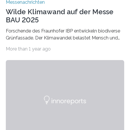
Messenachrichten
Wilde Klimawand auf der Messe
BAU 2025
Forschende des Fraunhofer IBP entwickeln biodiverse
Grünfassade. Der Klimawandel belastet Mensch und
Umwelt. Vor allem in Städten leidet die Bevölkerung im
More than 1 year ago
Sommer unter hohen Temperaturen und der
zunehmenden Trockenheit. Auch Insekten und Vögel
finden im urbanen Raum oftmals weniger Nahrung,
Unterschlupf- und Nistmöglichkeiten. Ein
Lösungsansatz kann die Begrünung von Fassaden und
Dächern darstellen. Forschende des Fraunhofer-
Instituts für Bauphysik IBP erproben aktuell in
Zusammenarbeit mit dem Institut für Akustik und
Bauphysik sowie dem Institut für Landschaftsplanung
und Ökologie der Universität Stuttgart…