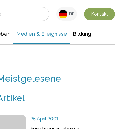
 Leben
Medien & Ereignisse
Interdisziplinäre Forschung
Veranstaltungsnachrichten
n Chemie
Gesellschaftswissenschaften
Kontakt
DE
eben
Medien & Ereignisse
Bildung
Meistgelesene
Artikel
25 April 2001
Forschungsergebnisse