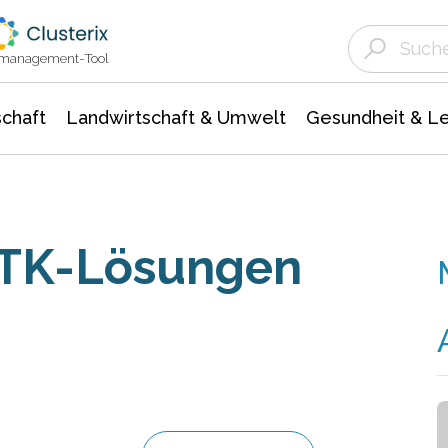
Landwirtschaft & Umwelt
Gesundheit &
Agrar- Forstwissenschaften
Unternehmensmeldungen
Biowissenschafte
Ökologie Umwelt- Naturschutz
ktmanagement-Tool
chaft
Landwirtschaft & Umwelt
Gesundheit & L
 TK-Lösungen