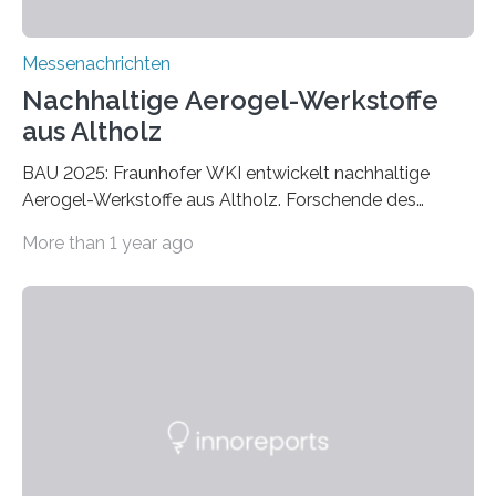
Messenachrichten
Nachhaltige Aerogel-Werkstoffe
aus Altholz
BAU 2025: Fraunhofer WKI entwickelt nachhaltige
Aerogel-Werkstoffe aus Altholz. Forschende des
Fraunhofer WKI stellen auf der BAU 2025 in München
More than 1 year ago
ein Projekt zur Entwicklung innovativer Aerogele aus
Altholz vor. Aus diesen nachhaltigen Materialien
entwickeln die Forschenden unter anderem
schadstoffadsorbierende Luftfilter und recycelbare
Dämmstoffe. Aerogele sind hochporöse, federleichte
Werkstoffe mit außergewöhnlichen Eigenschaften. Das
macht sie zu idealen Kandidaten für den Leichtbau und
für Filtermaterialien. Sie zeichnen sich durch eine
extrem niedrige Wärmeleitfähigkeit und eine hohe
Adsorptionsfähigkeit für flüchtige organische