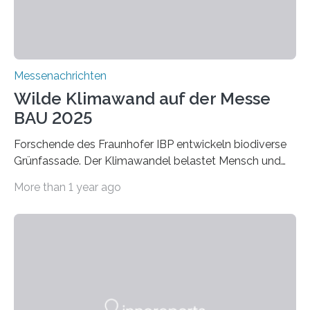
Verbindungen aus….
Messenachrichten
Wilde Klimawand auf der Messe
BAU 2025
Forschende des Fraunhofer IBP entwickeln biodiverse
Grünfassade. Der Klimawandel belastet Mensch und
Umwelt. Vor allem in Städten leidet die Bevölkerung im
More than 1 year ago
Sommer unter hohen Temperaturen und der
zunehmenden Trockenheit. Auch Insekten und Vögel
finden im urbanen Raum oftmals weniger Nahrung,
Unterschlupf- und Nistmöglichkeiten. Ein
Lösungsansatz kann die Begrünung von Fassaden und
Dächern darstellen. Forschende des Fraunhofer-
Instituts für Bauphysik IBP erproben aktuell in