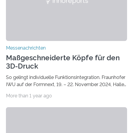
Zusammenarbeit mit dem Institut für Akustik und
Bauphysik sowie dem Institut für Landschaftsplanung
und Ökologie der Universität Stuttgart…
Messenachrichten
Maßgeschneiderte Köpfe für den
3D-Druck
So gelingt individuelle Funktionsintegration. Fraunhofer
IWU auf der Formnext, 19. – 22. November 2024, Halle
11.0/Stand E38. Wire bzw. Fiber Encapsulating Additive
More than 1 year ago
Manufacturing (WEAM/FEAM) könnte die industrielle
Fertigung von Bauteilen, in die komplexe und doch
kompakte Verkabelungen, Sensoren, Aktoren oder
Beleuchtungssysteme eingebracht werden müssen,
drastisch vereinfachen, indem es diese Komponenten