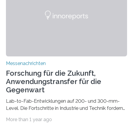
gleich mitdruckt. Neu entwickelt am Fraunhofer IWU:
die Automated Cable Assembly (AuCA). Wo
konventionelle Robotik an der Produktion und
automatisierten Verlegung biegsamer Kabelsätze in
Automobilen scheitert, stellt AuCA Verkabelungen
mittels…
Messenachrichten
Forschung für die Zukunft,
Anwendungstransfer für die
Gegenwart
Lab-to-Fab-Entwicklungen auf 200- und 300-mm-
Level. Die Fortschritte in Industrie und Technik fordern
immer wieder neue Lösungen in der Herstellung von
More than 1 year ago
Mikrochips, sowohl aus technischer, wirtschaftlicher, als
auch ökologischer Sicht. Mit wegweisender Forschung