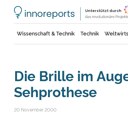
Wissenschaft & Technik
Informationstechnologie
Energie & Elektrotechnik
Unterstützt durch
das revolutionäre Proje
Wissenschaft & Technik
Technik
Weltwirts
Die Brille im Aug
Sehprothese
20 November 2000