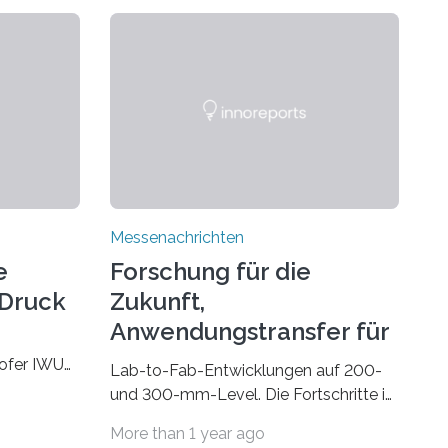
Messenachrichten
e
Forschung für die
-Druck
Zukunft,
Anwendungstransfer für
die Gegenwart
hofer IWU
Lab-to-Fab-Entwicklungen auf 200-
 November
und 300-mm-Level. Die Fortschritte in
 Wire bzw.
Industrie und Technik fordern immer
More than 1 year ago
e
wieder neue Lösungen in der