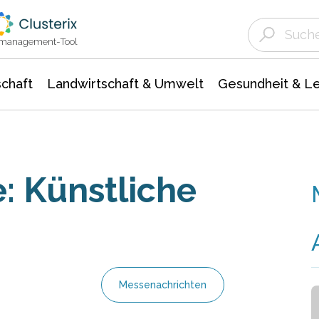
Landwirtschaft & Umwelt
Gesundheit &
Agrar- Forstwissenschaften
Unternehmensmeldungen
Biowissenschafte
Ökologie Umwelt- Naturschutz
ktmanagement-Tool
chaft
Landwirtschaft & Umwelt
Gesundheit & L
e: Künstliche
Messenachrichten