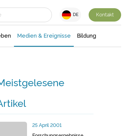
 Leben
Medien & Ereignisse
Interdisziplinäre Forschung
Veranstaltungsnachrichten
n Chemie
Gesellschaftswissenschaften
Kontakt
DE
eben
Medien & Ereignisse
Bildung
Meistgelesene
Artikel
25 April 2001
Forschungsergebnisse