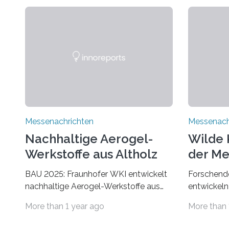
Messenachrichten
Messenach
Nachhaltige Aerogel-
Wilde 
Werkstoffe aus Altholz
der Me
BAU 2025: Fraunhofer WKI entwickelt
Forschende
nachhaltige Aerogel-Werkstoffe aus
entwickeln
Altholz. Forschende des Fraunhofer
Der Klima
More than 1 year ago
More than 
WKI stellen auf der BAU 2025 in
Umwelt. Vo
München ein Projekt zur Entwicklung
Bevölkeru