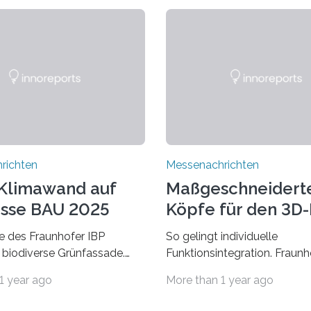
richten
Messenachrichten
Klimawand auf
Maßgeschneidert
sse BAU 2025
Köpfe für den 3D
 des Fraunhofer IBP
So gelingt individuelle
 biodiverse Grünfassade.
Funktionsintegration. Fraun
wandel belastet Mensch und
auf der Formnext, 19. – 22.
1 year ago
More than 1 year ago
r allem in Städten leidet die
2024, Halle 11.0/Stand E38.
ng im Sommer unter hohen
Fiber Encapsulating Additiv