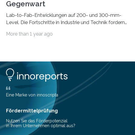
Gegenwart
Lab-to-Fab-Entwicklungen auf 200- und 300-mm-
Level. Die Fortschritte in Industrie und Technik fordern
immer wieder neue Lösungen in der Herstellung von
More than 1 year ago
Mikrochips, sowohl aus technischer, wirtschaftlicher, als
auch ökologischer Sicht. Mit wegweisender Forschung
und einem hochmodernen Anlagenpark hat sich das
Fraunhofer-Institut für Photonische Mikrosysteme IPMS
dabei als starker Partner der Industrie etabliert. Das
Serviceangebot umfasst alle Schritte »from lab to fab«
– von der Beratung über die Prozessentwicklung bis hin
zur Pilotfertigung. 300-mm-Prozessanlagen am CNT.
(c) Sebastian Lassak / Fraunhofer IPMS…
Eine Marke von innoscripta
Fördermittelprüfung
Nutzen Sie das Förderpotenzial
in Ihrem Unternehmen optimal aus?