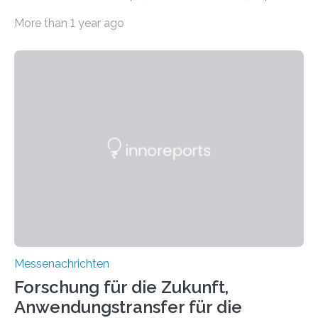
11.0/Stand E38. Wire bzw. Fiber Encapsulating Additive
More than 1 year ago
Manufacturing (WEAM/FEAM) könnte die industrielle
Fertigung von Bauteilen, in die komplexe und doch
kompakte Verkabelungen, Sensoren, Aktoren oder
Beleuchtungssysteme eingebracht werden müssen,
drastisch vereinfachen, indem es diese Komponenten
gleich mitdruckt. Neu entwickelt am Fraunhofer IWU:
die Automated Cable Assembly (AuCA). Wo
konventionelle Robotik an der Produktion und
automatisierten Verlegung biegsamer Kabelsätze in
Automobilen scheitert, stellt AuCA Verkabelungen
mittels…
Messenachrichten
Forschung für die Zukunft,
Anwendungstransfer für die