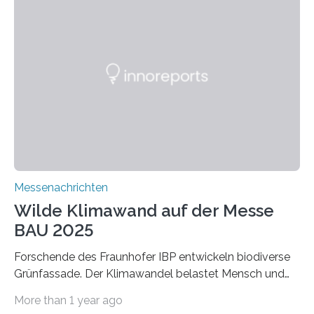
schadstoffadsorbierende Luftfilter und recycelbare
Dämmstoffe. Aerogele sind hochporöse, federleichte
Werkstoffe mit außergewöhnlichen Eigenschaften. Das
macht sie zu idealen Kandidaten für den Leichtbau und
für Filtermaterialien. Sie zeichnen sich durch eine
extrem niedrige Wärmeleitfähigkeit und eine hohe
Adsorptionsfähigkeit für flüchtige organische
Verbindungen aus….
Messenachrichten
Wilde Klimawand auf der Messe
BAU 2025
Forschende des Fraunhofer IBP entwickeln biodiverse
Grünfassade. Der Klimawandel belastet Mensch und
Umwelt. Vor allem in Städten leidet die Bevölkerung im
More than 1 year ago
Sommer unter hohen Temperaturen und der