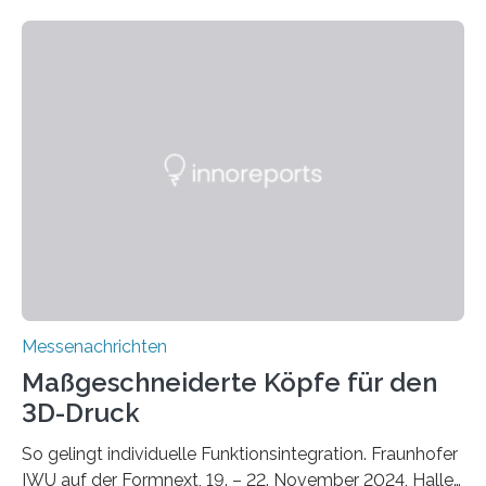
zunehmenden Trockenheit. Auch Insekten und Vögel
finden im urbanen Raum oftmals weniger Nahrung,
Unterschlupf- und Nistmöglichkeiten. Ein
Lösungsansatz kann die Begrünung von Fassaden und
Dächern darstellen. Forschende des Fraunhofer-
Instituts für Bauphysik IBP erproben aktuell in
Zusammenarbeit mit dem Institut für Akustik und
Bauphysik sowie dem Institut für Landschaftsplanung
und Ökologie der Universität Stuttgart…
Messenachrichten
Maßgeschneiderte Köpfe für den
3D-Druck
So gelingt individuelle Funktionsintegration. Fraunhofer
IWU auf der Formnext, 19. – 22. November 2024, Halle