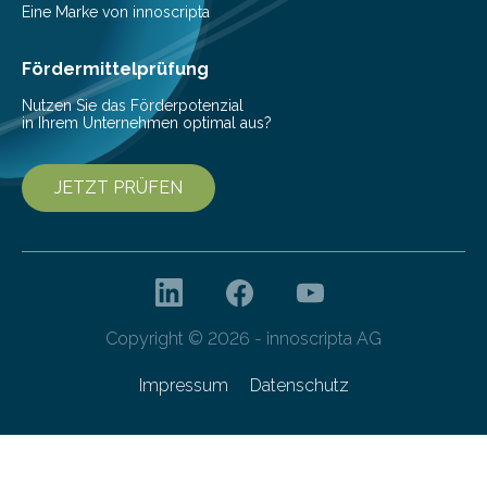
(c) Sebastian Lassak / Fraunhofer IPMS…
Eine Marke von innoscripta
Fördermittelprüfung
Nutzen Sie das Förderpotenzial
in Ihrem Unternehmen optimal aus?
JETZT PRÜFEN
Copyright © 2026 - innoscripta AG
Impressum
Datenschutz