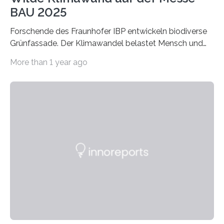
BAU 2025
Forschende des Fraunhofer IBP entwickeln biodiverse
Grünfassade. Der Klimawandel belastet Mensch und
Umwelt. Vor allem in Städten leidet die Bevölkerung im
More than 1 year ago
Sommer unter hohen Temperaturen und der
zunehmenden Trockenheit. Auch Insekten und Vögel
finden im urbanen Raum oftmals weniger Nahrung,
Unterschlupf- und Nistmöglichkeiten. Ein
Lösungsansatz kann die Begrünung von Fassaden und
Dächern darstellen. Forschende des Fraunhofer-
Instituts für Bauphysik IBP erproben aktuell in
Zusammenarbeit mit dem Institut für Akustik und
Bauphysik sowie dem Institut für Landschaftsplanung
und Ökologie der Universität Stuttgart…