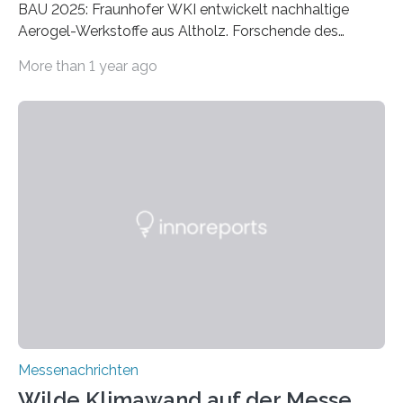
BAU 2025: Fraunhofer WKI entwickelt nachhaltige
Aerogel-Werkstoffe aus Altholz. Forschende des
Fraunhofer WKI stellen auf der BAU 2025 in München
More than 1 year ago
ein Projekt zur Entwicklung innovativer Aerogele aus
Altholz vor. Aus diesen nachhaltigen Materialien
entwickeln die Forschenden unter anderem
schadstoffadsorbierende Luftfilter und recycelbare
Dämmstoffe. Aerogele sind hochporöse, federleichte
Werkstoffe mit außergewöhnlichen Eigenschaften. Das
macht sie zu idealen Kandidaten für den Leichtbau und
für Filtermaterialien. Sie zeichnen sich durch eine
extrem niedrige Wärmeleitfähigkeit und eine hohe
Adsorptionsfähigkeit für flüchtige organische
Verbindungen aus….
Messenachrichten
Wilde Klimawand auf der Messe