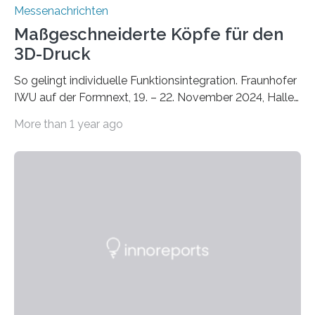
Messenachrichten
Maßgeschneiderte Köpfe für den
3D-Druck
So gelingt individuelle Funktionsintegration. Fraunhofer
IWU auf der Formnext, 19. – 22. November 2024, Halle
11.0/Stand E38. Wire bzw. Fiber Encapsulating Additive
More than 1 year ago
Manufacturing (WEAM/FEAM) könnte die industrielle
Fertigung von Bauteilen, in die komplexe und doch
kompakte Verkabelungen, Sensoren, Aktoren oder
Beleuchtungssysteme eingebracht werden müssen,
drastisch vereinfachen, indem es diese Komponenten
gleich mitdruckt. Neu entwickelt am Fraunhofer IWU:
die Automated Cable Assembly (AuCA). Wo
konventionelle Robotik an der Produktion und
automatisierten Verlegung biegsamer Kabelsätze in
Automobilen scheitert, stellt AuCA Verkabelungen
mittels…