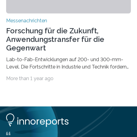
Messenachrichten
Forschung für die Zukunft,
Anwendungstransfer für die
Gegenwart
Lab-to-Fab-Entwicklungen auf 200- und 300-mm-
Level. Die Fortschritte in Industrie und Technik fordern
immer wieder neue Lösungen in der Herstellung von
More than 1 year ago
Mikrochips, sowohl aus technischer, wirtschaftlicher, als
auch ökologischer Sicht. Mit wegweisender Forschung
und einem hochmodernen Anlagenpark hat sich das
Fraunhofer-Institut für Photonische Mikrosysteme IPMS
dabei als starker Partner der Industrie etabliert. Das
Serviceangebot umfasst alle Schritte »from lab to fab«
– von der Beratung über die Prozessentwicklung bis hin
zur Pilotfertigung. 300-mm-Prozessanlagen am CNT.