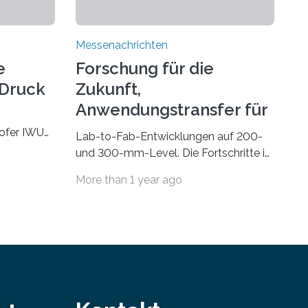
Messenachrichten
e
Forschung für die
-Druck
Zukunft,
Anwendungstransfer für
die Gegenwart
hofer IWU
Lab-to-Fab-Entwicklungen auf 200-
 November
und 300-mm-Level. Die Fortschritte in
 Wire bzw.
Industrie und Technik fordern immer
More than 1 year ago
e
wieder neue Lösungen in der
M) könnte
Herstellung von Mikrochips, sowohl
n Bauteilen,
aus technischer, wirtschaftlicher, als
kompakte
auch ökologischer Sicht. Mit
ktoren oder
wegweisender Forschung und einem
bracht
hochmodernen Anlagenpark hat sich
das Fraunhofer-Institut für Photonische
e
Mikrosysteme IPMS dabei als starker