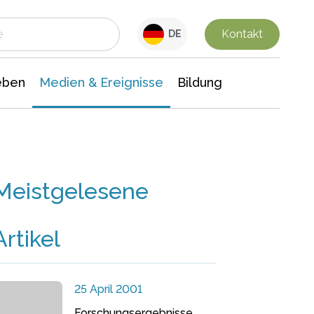
 Leben
Medien & Ereignisse
Interdisziplinäre Forschung
Veranstaltungsnachrichten
n Chemie
Gesellschaftswissenschaften
Kontakt
DE
eben
Medien & Ereignisse
Bildung
Meistgelesene
Artikel
25 April 2001
Forschungsergebnisse