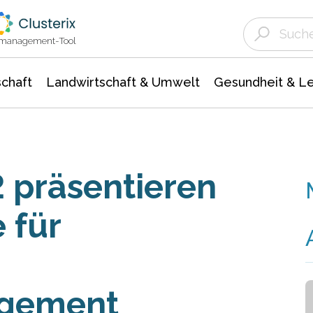
Landwirtschaft & Umwelt
Gesundheit &
Agrar- Forstwissenschaften
Unternehmensmeldungen
Biowissenschafte
Ökologie Umwelt- Naturschutz
ktmanagement-Tool
chaft
Landwirtschaft & Umwelt
Gesundheit & L
 präsentieren
 für
gement