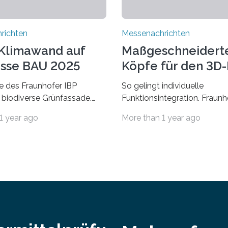
richten
Messenachrichten
Klimawand auf
Maßgeschneidert
sse BAU 2025
Köpfe für den 3D
 des Fraunhofer IBP
So gelingt individuelle
 biodiverse Grünfassade.
Funktionsintegration. Fraun
wandel belastet Mensch und
auf der Formnext, 19. – 22.
1 year ago
More than 1 year ago
r allem in Städten leidet die
2024, Halle 11.0/Stand E38.
ng im Sommer unter hohen
Fiber Encapsulating Additiv
ren und der zunehmenden
Manufacturing (WEAM/FEA
t. Auch Insekten und Vögel
die industrielle Fertigung vo
 urbanen Raum oftmals
in die komplexe und doch 
hrung, Unterschlupf- und
Verkabelungen, Sensoren, A
hkeiten. Ein Lösungsansatz
Beleuchtungssysteme einge
Begrünung von Fassaden und
werden müssen, drastisch
rstellen. Forschende des
vereinfachen, indem es dies