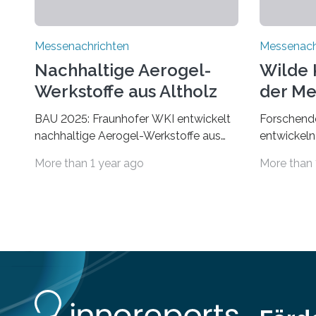
Messenachrichten
Messenach
Nachhaltige Aerogel-
Wilde 
Werkstoffe aus Altholz
der Me
BAU 2025: Fraunhofer WKI entwickelt
Forschende
nachhaltige Aerogel-Werkstoffe aus
entwickeln
Altholz. Forschende des Fraunhofer
Der Klima
More than 1 year ago
More than 
WKI stellen auf der BAU 2025 in
Umwelt. Vo
München ein Projekt zur Entwicklung
Bevölkeru
innovativer Aerogele aus Altholz vor.
Temperatu
Aus diesen nachhaltigen Materialien
Trockenhei
entwickeln die Forschenden unter
finden im
anderem schadstoffadsorbierende
weniger Na
Luftfilter und recycelbare Dämmstoffe.
Nistmöglic
Aerogele sind hochporöse, federleichte
kann die 
Werkstoffe mit außergewöhnlichen
Dächern da