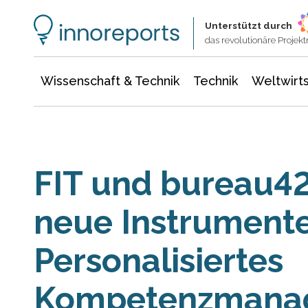
Wissenschaft & Technik
Informationstechnologie
Energie & Elektrotechnik
Unterstützt durch
das revolutionäre Proje
Wissenschaft & Technik
Technik
Weltwirts
FIT und bureau42
neue Instrumente
Personalisiertes
Kompetenzmana