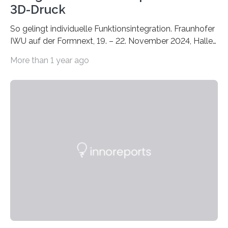
3D-Druck
So gelingt individuelle Funktionsintegration. Fraunhofer
IWU auf der Formnext, 19. – 22. November 2024, Halle
11.0/Stand E38. Wire bzw. Fiber Encapsulating Additive
More than 1 year ago
Manufacturing (WEAM/FEAM) könnte die industrielle
Fertigung von Bauteilen, in die komplexe und doch
kompakte Verkabelungen, Sensoren, Aktoren oder
Beleuchtungssysteme eingebracht werden müssen,
drastisch vereinfachen, indem es diese Komponenten
gleich mitdruckt. Neu entwickelt am Fraunhofer IWU:
die Automated Cable Assembly (AuCA). Wo
konventionelle Robotik an der Produktion und
automatisierten Verlegung biegsamer Kabelsätze in
Automobilen scheitert, stellt AuCA Verkabelungen
mittels…