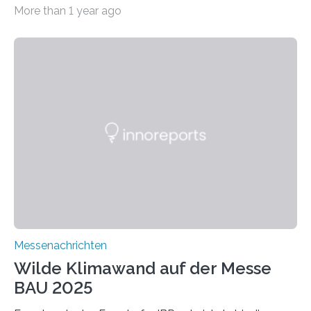
Fraunhofer WKI stellen auf der BAU 2025 in München
More than 1 year ago
ein Projekt zur Entwicklung innovativer Aerogele aus
Altholz vor. Aus diesen nachhaltigen Materialien
entwickeln die Forschenden unter anderem
schadstoffadsorbierende Luftfilter und recycelbare
Dämmstoffe. Aerogele sind hochporöse, federleichte
Werkstoffe mit außergewöhnlichen Eigenschaften. Das
macht sie zu idealen Kandidaten für den Leichtbau und
für Filtermaterialien. Sie zeichnen sich durch eine
extrem niedrige Wärmeleitfähigkeit und eine hohe
Adsorptionsfähigkeit für flüchtige organische
Verbindungen aus….
Messenachrichten
Wilde Klimawand auf der Messe
BAU 2025