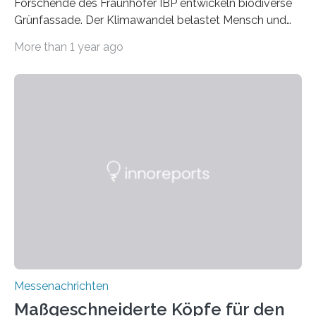
Forschende des Fraunhofer IBP entwickeln biodiverse
Grünfassade. Der Klimawandel belastet Mensch und
Umwelt. Vor allem in Städten leidet die Bevölkerung im
More than 1 year ago
Sommer unter hohen Temperaturen und der
zunehmenden Trockenheit. Auch Insekten und Vögel
finden im urbanen Raum oftmals weniger Nahrung,
Unterschlupf- und Nistmöglichkeiten. Ein
Lösungsansatz kann die Begrünung von Fassaden und
Dächern darstellen. Forschende des Fraunhofer-
Instituts für Bauphysik IBP erproben aktuell in
Zusammenarbeit mit dem Institut für Akustik und
Bauphysik sowie dem Institut für Landschaftsplanung
und Ökologie der Universität Stuttgart…
Messenachrichten
Maßgeschneiderte Köpfe für den