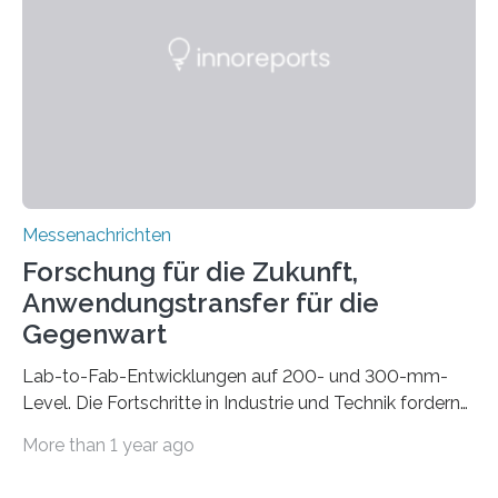
gleich mitdruckt. Neu entwickelt am Fraunhofer IWU:
die Automated Cable Assembly (AuCA). Wo
konventionelle Robotik an der Produktion und
automatisierten Verlegung biegsamer Kabelsätze in
Automobilen scheitert, stellt AuCA Verkabelungen
mittels…
Messenachrichten
Forschung für die Zukunft,
Anwendungstransfer für die
Gegenwart
Lab-to-Fab-Entwicklungen auf 200- und 300-mm-
Level. Die Fortschritte in Industrie und Technik fordern
immer wieder neue Lösungen in der Herstellung von
More than 1 year ago
Mikrochips, sowohl aus technischer, wirtschaftlicher, als
auch ökologischer Sicht. Mit wegweisender Forschung