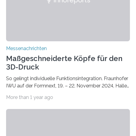
Bauphysik sowie dem Institut für Landschaftsplanung
und Ökologie der Universität Stuttgart…
Messenachrichten
Maßgeschneiderte Köpfe für den
3D-Druck
So gelingt individuelle Funktionsintegration. Fraunhofer
IWU auf der Formnext, 19. – 22. November 2024, Halle
11.0/Stand E38. Wire bzw. Fiber Encapsulating Additive
More than 1 year ago
Manufacturing (WEAM/FEAM) könnte die industrielle
Fertigung von Bauteilen, in die komplexe und doch
kompakte Verkabelungen, Sensoren, Aktoren oder
Beleuchtungssysteme eingebracht werden müssen,
drastisch vereinfachen, indem es diese Komponenten