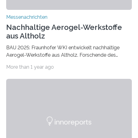
Messenachrichten
Nachhaltige Aerogel-Werkstoffe
aus Altholz
BAU 2025: Fraunhofer WKI entwickelt nachhaltige
Aerogel-Werkstoffe aus Altholz. Forschende des
Fraunhofer WKI stellen auf der BAU 2025 in München
More than 1 year ago
ein Projekt zur Entwicklung innovativer Aerogele aus
Altholz vor. Aus diesen nachhaltigen Materialien
entwickeln die Forschenden unter anderem
schadstoffadsorbierende Luftfilter und recycelbare
Dämmstoffe. Aerogele sind hochporöse, federleichte
Werkstoffe mit außergewöhnlichen Eigenschaften. Das
macht sie zu idealen Kandidaten für den Leichtbau und
für Filtermaterialien. Sie zeichnen sich durch eine
extrem niedrige Wärmeleitfähigkeit und eine hohe
Adsorptionsfähigkeit für flüchtige organische