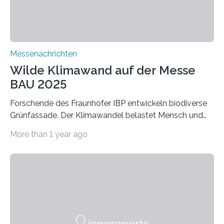
Verbindungen aus….
Messenachrichten
Wilde Klimawand auf der Messe
BAU 2025
Forschende des Fraunhofer IBP entwickeln biodiverse
Grünfassade. Der Klimawandel belastet Mensch und
Umwelt. Vor allem in Städten leidet die Bevölkerung im
More than 1 year ago
Sommer unter hohen Temperaturen und der
zunehmenden Trockenheit. Auch Insekten und Vögel
finden im urbanen Raum oftmals weniger Nahrung,
Unterschlupf- und Nistmöglichkeiten. Ein
Lösungsansatz kann die Begrünung von Fassaden und
Dächern darstellen. Forschende des Fraunhofer-
Instituts für Bauphysik IBP erproben aktuell in
Zusammenarbeit mit dem Institut für Akustik und