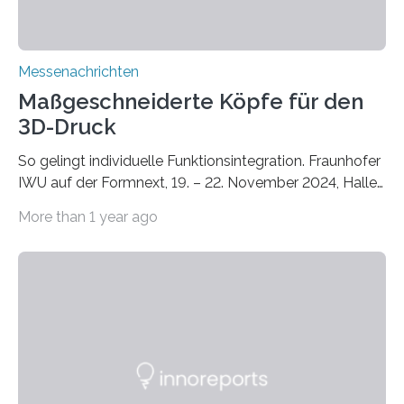
Messenachrichten
Maßgeschneiderte Köpfe für den
3D-Druck
So gelingt individuelle Funktionsintegration. Fraunhofer
IWU auf der Formnext, 19. – 22. November 2024, Halle
11.0/Stand E38. Wire bzw. Fiber Encapsulating Additive
More than 1 year ago
Manufacturing (WEAM/FEAM) könnte die industrielle
Fertigung von Bauteilen, in die komplexe und doch
kompakte Verkabelungen, Sensoren, Aktoren oder
Beleuchtungssysteme eingebracht werden müssen,
drastisch vereinfachen, indem es diese Komponenten
gleich mitdruckt. Neu entwickelt am Fraunhofer IWU:
die Automated Cable Assembly (AuCA). Wo
konventionelle Robotik an der Produktion und
automatisierten Verlegung biegsamer Kabelsätze in