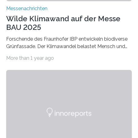
Messenachrichten
Wilde Klimawand auf der Messe
BAU 2025
Forschende des Fraunhofer IBP entwickeln biodiverse
Grünfassade. Der Klimawandel belastet Mensch und
Umwelt. Vor allem in Städten leidet die Bevölkerung im
More than 1 year ago
Sommer unter hohen Temperaturen und der
zunehmenden Trockenheit. Auch Insekten und Vögel
finden im urbanen Raum oftmals weniger Nahrung,
Unterschlupf- und Nistmöglichkeiten. Ein
Lösungsansatz kann die Begrünung von Fassaden und
Dächern darstellen. Forschende des Fraunhofer-
Instituts für Bauphysik IBP erproben aktuell in
Zusammenarbeit mit dem Institut für Akustik und
Bauphysik sowie dem Institut für Landschaftsplanung
und Ökologie der Universität Stuttgart…