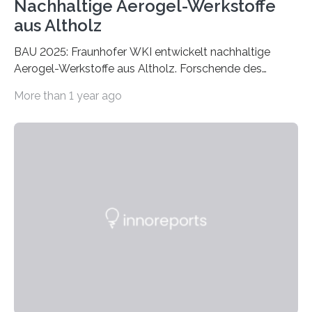
Nachhaltige Aerogel-Werkstoffe
aus Altholz
BAU 2025: Fraunhofer WKI entwickelt nachhaltige
Aerogel-Werkstoffe aus Altholz. Forschende des
Fraunhofer WKI stellen auf der BAU 2025 in München
More than 1 year ago
ein Projekt zur Entwicklung innovativer Aerogele aus
Altholz vor. Aus diesen nachhaltigen Materialien
entwickeln die Forschenden unter anderem
schadstoffadsorbierende Luftfilter und recycelbare
Dämmstoffe. Aerogele sind hochporöse, federleichte
Werkstoffe mit außergewöhnlichen Eigenschaften. Das
macht sie zu idealen Kandidaten für den Leichtbau und
für Filtermaterialien. Sie zeichnen sich durch eine
extrem niedrige Wärmeleitfähigkeit und eine hohe
Adsorptionsfähigkeit für flüchtige organische
Verbindungen aus….