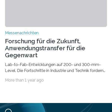
Automobilen scheitert, stellt AuCA Verkabelungen
mittels…
Messenachrichten
Forschung für die Zukunft,
Anwendungstransfer für die
Gegenwart
Lab-to-Fab-Entwicklungen auf 200- und 300-mm-
Level. Die Fortschritte in Industrie und Technik fordern
immer wieder neue Lösungen in der Herstellung von
More than 1 year ago
Mikrochips, sowohl aus technischer, wirtschaftlicher, als
auch ökologischer Sicht. Mit wegweisender Forschung
und einem hochmodernen Anlagenpark hat sich das
Fraunhofer-Institut für Photonische Mikrosysteme IPMS
dabei als starker Partner der Industrie etabliert. Das