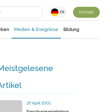
 Leben
Medien & Ereignisse
Interdisziplinäre Forschung
Veranstaltungsnachrichten
n Chemie
Gesellschaftswissenschaften
Kontakt
DE
eben
Medien & Ereignisse
Bildung
Meistgelesene
Artikel
25 April 2001
Forschungsergebnisse