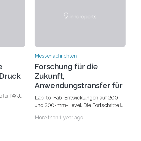
Messenachrichten
e
Forschung für die
-Druck
Zukunft,
Anwendungstransfer für
die Gegenwart
hofer IWU
Lab-to-Fab-Entwicklungen auf 200-
 November
und 300-mm-Level. Die Fortschritte in
 Wire bzw.
Industrie und Technik fordern immer
More than 1 year ago
e
wieder neue Lösungen in der
M) könnte
Herstellung von Mikrochips, sowohl
n Bauteilen,
aus technischer, wirtschaftlicher, als