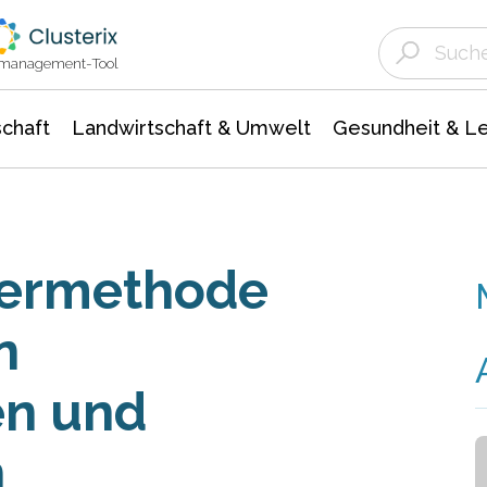
Landwirtschaft & Umwelt
Gesundheit &
Agrar- Forstwissenschaften
Unternehmensmeldungen
Biowissenschafte
Ökologie Umwelt- Naturschutz
ktmanagement-Tool
chaft
Landwirtschaft & Umwelt
Gesundheit & L
ermethode
n
en und
n