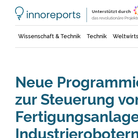
Wissenschaft & Technik
Informationstechnologie
Energie & Elektrotechnik
Unterstützt durch
das revolutionäre Proje
Wissenschaft & Technik
Technik
Weltwirts
Neue Programmi
zur Steuerung vo
Fertigungsanlag
Industrieroboter