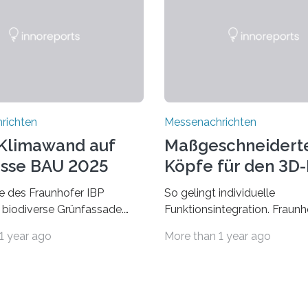
richten
Messenachrichten
Klimawand auf
Maßgeschneidert
sse BAU 2025
Köpfe für den 3D
 des Fraunhofer IBP
So gelingt individuelle
 biodiverse Grünfassade.
Funktionsintegration. Fraun
wandel belastet Mensch und
auf der Formnext, 19. – 22.
1 year ago
More than 1 year ago
r allem in Städten leidet die
2024, Halle 11.0/Stand E38.
ng im Sommer unter hohen
Fiber Encapsulating Additiv
ren und der zunehmenden
Manufacturing (WEAM/FEA
t. Auch Insekten und Vögel
die industrielle Fertigung vo