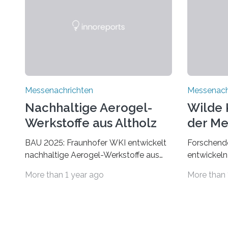
Messenachrichten
Messenach
Nachhaltige Aerogel-
Wilde 
Werkstoffe aus Altholz
der Me
BAU 2025: Fraunhofer WKI entwickelt
Forschende
nachhaltige Aerogel-Werkstoffe aus
entwickeln
Altholz. Forschende des Fraunhofer
Der Klima
More than 1 year ago
More than 
WKI stellen auf der BAU 2025 in
Umwelt. Vo
München ein Projekt zur Entwicklung
Bevölkeru
innovativer Aerogele aus Altholz vor.
Temperatu
Aus diesen nachhaltigen Materialien
Trockenhei