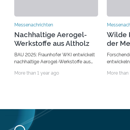
Messenachrichten
Messenach
Nachhaltige Aerogel-
Wilde 
Werkstoffe aus Altholz
der Me
BAU 2025: Fraunhofer WKI entwickelt
Forschende
nachhaltige Aerogel-Werkstoffe aus
entwickeln
Altholz. Forschende des Fraunhofer
Der Klima
More than 1 year ago
More than 
WKI stellen auf der BAU 2025 in
Umwelt. Vo
München ein Projekt zur Entwicklung
Bevölkeru
innovativer Aerogele aus Altholz vor.
Temperatu
Aus diesen nachhaltigen Materialien
Trockenhei
entwickeln die Forschenden unter
finden im
anderem schadstoffadsorbierende
weniger Na
Luftfilter und recycelbare Dämmstoffe.
Nistmöglic
Aerogele sind hochporöse, federleichte
kann die 