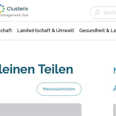
Landwirtschaft & Umwelt
Gesundheit &
Agrar- Forstwissenschaften
Unternehmensmeldungen
Biowissenschafte
Ökologie Umwelt- Naturschutz
ktmanagement-Tool
chaft
Landwirtschaft & Umwelt
Gesundheit & L
leinen Teilen
Messenachrichten