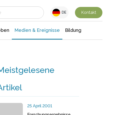
 Leben
Medien & Ereignisse
Interdisziplinäre Forschung
Veranstaltungsnachrichten
n Chemie
Gesellschaftswissenschaften
Kontakt
DE
eben
Medien & Ereignisse
Bildung
Meistgelesene
Artikel
25 April 2001
Forschungsergebnisse