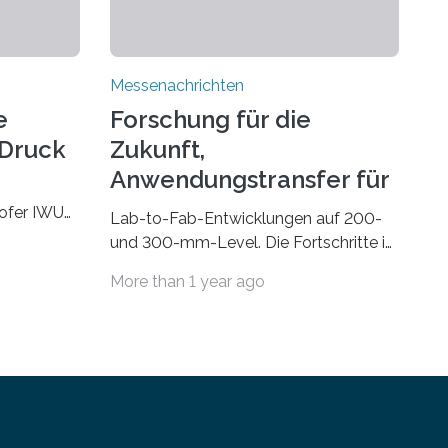
Messenachrichten
e
Forschung für die
-Druck
Zukunft,
Anwendungstransfer für
die Gegenwart
hofer IWU
Lab-to-Fab-Entwicklungen auf 200-
 November
und 300-mm-Level. Die Fortschritte in
 Wire bzw.
Industrie und Technik fordern immer
More than 1 year ago
e
wieder neue Lösungen in der
M) könnte
Herstellung von Mikrochips, sowohl
n Bauteilen,
aus technischer, wirtschaftlicher, als
kompakte
auch ökologischer Sicht. Mit
ktoren oder
wegweisender Forschung und einem
bracht
hochmodernen Anlagenpark hat sich
das Fraunhofer-Institut für Photonische