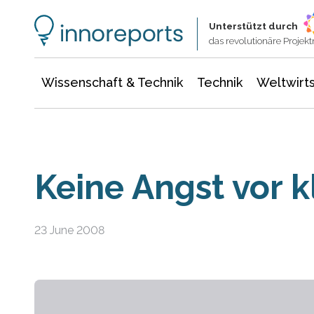
Wissenschaft & Technik
Informationstechnologie
Energie & Elektrotechnik
Unterstützt durch
das revolutionäre Proje
Wissenschaft & Technik
Technik
Weltwirts
Keine Angst vor k
23 June 2008