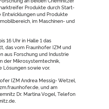
Forschung an beiden Chemnitzer
marktreifer Produkte durch Start-
e Entwicklungen und Produkte
obilbereich, im Maschinen- und
s 16 Uhr in Halle 1 das
tt, das vom Fraunhofer IZM und
en aus Forschung und Industrie
in der Mikrosystemtechnik,
e Lösungen sowie vor.
hofer IZM Andrea Messig- Wetzel,
izm.fraunhofer.de, und am
mnitz Dr. Martina Vogel, Telefon
itz.de.