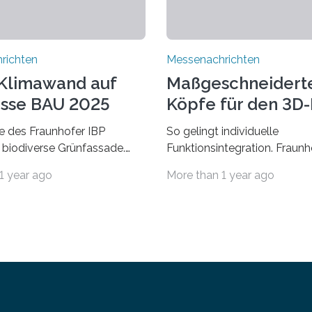
richten
Messenachrichten
Klimawand auf
Maßgeschneidert
sse BAU 2025
Köpfe für den 3D
 des Fraunhofer IBP
So gelingt individuelle
 biodiverse Grünfassade.
Funktionsintegration. Fraun
wandel belastet Mensch und
auf der Formnext, 19. – 22.
1 year ago
More than 1 year ago
r allem in Städten leidet die
2024, Halle 11.0/Stand E38.
ng im Sommer unter hohen
Fiber Encapsulating Additiv
ren und der zunehmenden
Manufacturing (WEAM/FEA
t. Auch Insekten und Vögel
die industrielle Fertigung vo
 urbanen Raum oftmals
in die komplexe und doch 
hrung, Unterschlupf- und
Verkabelungen, Sensoren, A
hkeiten. Ein Lösungsansatz
Beleuchtungssysteme einge
Begrünung von Fassaden und
werden müssen, drastisch