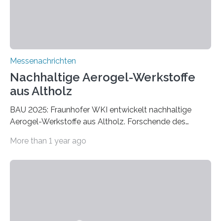
Messenachrichten
Nachhaltige Aerogel-Werkstoffe
aus Altholz
BAU 2025: Fraunhofer WKI entwickelt nachhaltige
Aerogel-Werkstoffe aus Altholz. Forschende des
Fraunhofer WKI stellen auf der BAU 2025 in München
More than 1 year ago
ein Projekt zur Entwicklung innovativer Aerogele aus
Altholz vor. Aus diesen nachhaltigen Materialien
entwickeln die Forschenden unter anderem
schadstoffadsorbierende Luftfilter und recycelbare
Dämmstoffe. Aerogele sind hochporöse, federleichte
Werkstoffe mit außergewöhnlichen Eigenschaften. Das
macht sie zu idealen Kandidaten für den Leichtbau und