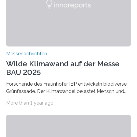
für Filtermaterialien. Sie zeichnen sich durch eine
extrem niedrige Wärmeleitfähigkeit und eine hohe
Adsorptionsfähigkeit für flüchtige organische
Verbindungen aus….
Messenachrichten
Wilde Klimawand auf der Messe
BAU 2025
Forschende des Fraunhofer IBP entwickeln biodiverse
Grünfassade. Der Klimawandel belastet Mensch und
Umwelt. Vor allem in Städten leidet die Bevölkerung im
More than 1 year ago
Sommer unter hohen Temperaturen und der
zunehmenden Trockenheit. Auch Insekten und Vögel
finden im urbanen Raum oftmals weniger Nahrung,
Unterschlupf- und Nistmöglichkeiten. Ein
Lösungsansatz kann die Begrünung von Fassaden und