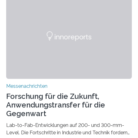
Beleuchtungssysteme eingebracht werden müssen,
drastisch vereinfachen, indem es diese Komponenten
gleich mitdruckt. Neu entwickelt am Fraunhofer IWU:
die Automated Cable Assembly (AuCA). Wo
konventionelle Robotik an der Produktion und
automatisierten Verlegung biegsamer Kabelsätze in
Automobilen scheitert, stellt AuCA Verkabelungen
mittels…
Messenachrichten
Forschung für die Zukunft,
Anwendungstransfer für die
Gegenwart
Lab-to-Fab-Entwicklungen auf 200- und 300-mm-
Level. Die Fortschritte in Industrie und Technik fordern