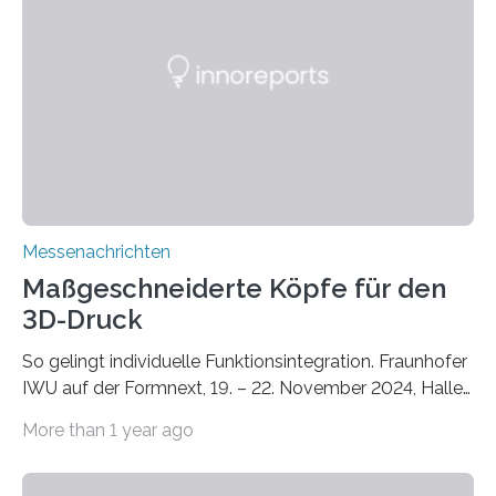
Dächern darstellen. Forschende des Fraunhofer-
Instituts für Bauphysik IBP erproben aktuell in
Zusammenarbeit mit dem Institut für Akustik und
Bauphysik sowie dem Institut für Landschaftsplanung
und Ökologie der Universität Stuttgart…
Messenachrichten
Maßgeschneiderte Köpfe für den
3D-Druck
So gelingt individuelle Funktionsintegration. Fraunhofer
IWU auf der Formnext, 19. – 22. November 2024, Halle
11.0/Stand E38. Wire bzw. Fiber Encapsulating Additive
More than 1 year ago
Manufacturing (WEAM/FEAM) könnte die industrielle
Fertigung von Bauteilen, in die komplexe und doch
kompakte Verkabelungen, Sensoren, Aktoren oder