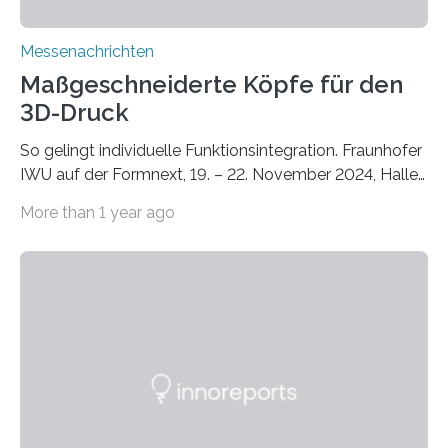
Messenachrichten
Maßgeschneiderte Köpfe für den
3D-Druck
So gelingt individuelle Funktionsintegration. Fraunhofer
IWU auf der Formnext, 19. – 22. November 2024, Halle
11.0/Stand E38. Wire bzw. Fiber Encapsulating Additive
More than 1 year ago
Manufacturing (WEAM/FEAM) könnte die industrielle
Fertigung von Bauteilen, in die komplexe und doch
kompakte Verkabelungen, Sensoren, Aktoren oder
Beleuchtungssysteme eingebracht werden müssen,
drastisch vereinfachen, indem es diese Komponenten
gleich mitdruckt. Neu entwickelt am Fraunhofer IWU:
die Automated Cable Assembly (AuCA). Wo
konventionelle Robotik an der Produktion und
automatisierten Verlegung biegsamer Kabelsätze in
Automobilen scheitert, stellt AuCA Verkabelungen