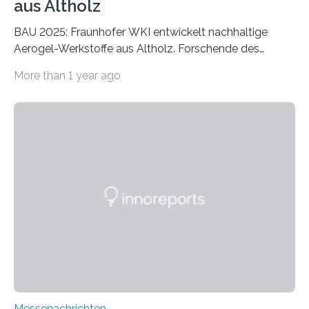
aus Altholz
BAU 2025: Fraunhofer WKI entwickelt nachhaltige
Aerogel-Werkstoffe aus Altholz. Forschende des
Fraunhofer WKI stellen auf der BAU 2025 in München
More than 1 year ago
ein Projekt zur Entwicklung innovativer Aerogele aus
Altholz vor. Aus diesen nachhaltigen Materialien
entwickeln die Forschenden unter anderem
schadstoffadsorbierende Luftfilter und recycelbare
Dämmstoffe. Aerogele sind hochporöse, federleichte
Werkstoffe mit außergewöhnlichen Eigenschaften. Das
macht sie zu idealen Kandidaten für den Leichtbau und
für Filtermaterialien. Sie zeichnen sich durch eine
extrem niedrige Wärmeleitfähigkeit und eine hohe
Adsorptionsfähigkeit für flüchtige organische
Verbindungen aus….
Messenachrichten