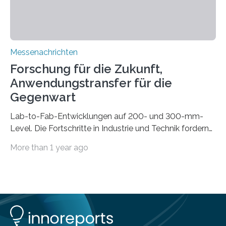
mittels…
Messenachrichten
Forschung für die Zukunft,
Anwendungstransfer für die
Gegenwart
Lab-to-Fab-Entwicklungen auf 200- und 300-mm-
Level. Die Fortschritte in Industrie und Technik fordern
immer wieder neue Lösungen in der Herstellung von
More than 1 year ago
Mikrochips, sowohl aus technischer, wirtschaftlicher, als
auch ökologischer Sicht. Mit wegweisender Forschung
und einem hochmodernen Anlagenpark hat sich das
Fraunhofer-Institut für Photonische Mikrosysteme IPMS
dabei als starker Partner der Industrie etabliert. Das
Serviceangebot umfasst alle Schritte »from lab to fab«
– von der Beratung über die Prozessentwicklung bis hin