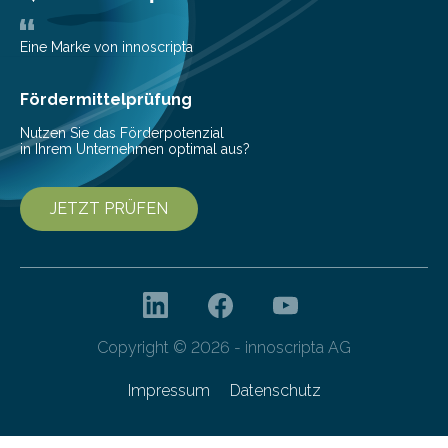
zur Pilotfertigung. 300-mm-Prozessanlagen am CNT.
(c) Sebastian Lassak / Fraunhofer IPMS…
Eine Marke von innoscripta
Fördermittelprüfung
Nutzen Sie das Förderpotenzial
in Ihrem Unternehmen optimal aus?
JETZT PRÜFEN
Copyright © 2026 - innoscripta AG
Impressum
Datenschutz