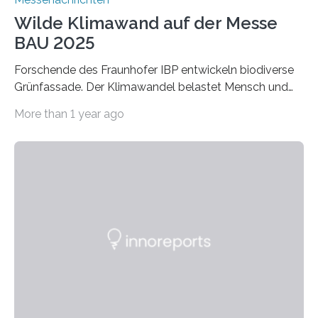
Wilde Klimawand auf der Messe
BAU 2025
Forschende des Fraunhofer IBP entwickeln biodiverse
Grünfassade. Der Klimawandel belastet Mensch und
Umwelt. Vor allem in Städten leidet die Bevölkerung im
More than 1 year ago
Sommer unter hohen Temperaturen und der
zunehmenden Trockenheit. Auch Insekten und Vögel
finden im urbanen Raum oftmals weniger Nahrung,
Unterschlupf- und Nistmöglichkeiten. Ein
Lösungsansatz kann die Begrünung von Fassaden und
Dächern darstellen. Forschende des Fraunhofer-
Instituts für Bauphysik IBP erproben aktuell in
Zusammenarbeit mit dem Institut für Akustik und
Bauphysik sowie dem Institut für Landschaftsplanung
und Ökologie der Universität Stuttgart…