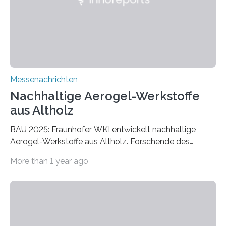
Messenachrichten
Nachhaltige Aerogel-Werkstoffe
aus Altholz
BAU 2025: Fraunhofer WKI entwickelt nachhaltige
Aerogel-Werkstoffe aus Altholz. Forschende des
Fraunhofer WKI stellen auf der BAU 2025 in München
More than 1 year ago
ein Projekt zur Entwicklung innovativer Aerogele aus
Altholz vor. Aus diesen nachhaltigen Materialien
entwickeln die Forschenden unter anderem
schadstoffadsorbierende Luftfilter und recycelbare
Dämmstoffe. Aerogele sind hochporöse, federleichte