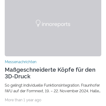
Unterschlupf- und Nistmöglichkeiten. Ein
Lösungsansatz kann die Begrünung von Fassaden und
Dächern darstellen. Forschende des Fraunhofer-
Instituts für Bauphysik IBP erproben aktuell in
Zusammenarbeit mit dem Institut für Akustik und
Bauphysik sowie dem Institut für Landschaftsplanung
und Ökologie der Universität Stuttgart…
Messenachrichten
Maßgeschneiderte Köpfe für den
3D-Druck
So gelingt individuelle Funktionsintegration. Fraunhofer
IWU auf der Formnext, 19. – 22. November 2024, Halle
11.0/Stand E38. Wire bzw. Fiber Encapsulating Additive
More than 1 year ago
Manufacturing (WEAM/FEAM) könnte die industrielle