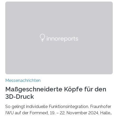
zunehmenden Trockenheit. Auch Insekten und Vögel
finden im urbanen Raum oftmals weniger Nahrung,
Unterschlupf- und Nistmöglichkeiten. Ein
Lösungsansatz kann die Begrünung von Fassaden und
Dächern darstellen. Forschende des Fraunhofer-
Instituts für Bauphysik IBP erproben aktuell in
Zusammenarbeit mit dem Institut für Akustik und
Bauphysik sowie dem Institut für Landschaftsplanung
und Ökologie der Universität Stuttgart…
Messenachrichten
Maßgeschneiderte Köpfe für den
3D-Druck
So gelingt individuelle Funktionsintegration. Fraunhofer
IWU auf der Formnext, 19. – 22. November 2024, Halle