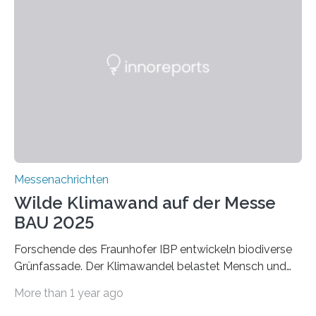
Dämmstoffe. Aerogele sind hochporöse, federleichte
Werkstoffe mit außergewöhnlichen Eigenschaften. Das
macht sie zu idealen Kandidaten für den Leichtbau und
für Filtermaterialien. Sie zeichnen sich durch eine
extrem niedrige Wärmeleitfähigkeit und eine hohe
Adsorptionsfähigkeit für flüchtige organische
Verbindungen aus….
Messenachrichten
Wilde Klimawand auf der Messe
BAU 2025
Forschende des Fraunhofer IBP entwickeln biodiverse
Grünfassade. Der Klimawandel belastet Mensch und
Umwelt. Vor allem in Städten leidet die Bevölkerung im
More than 1 year ago
Sommer unter hohen Temperaturen und der