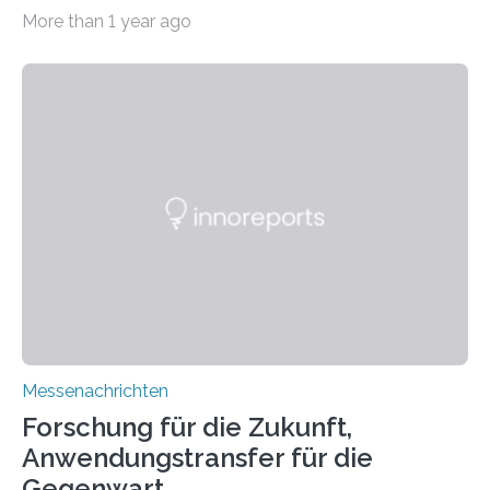
11.0/Stand E38. Wire bzw. Fiber Encapsulating Additive
More than 1 year ago
Manufacturing (WEAM/FEAM) könnte die industrielle
Fertigung von Bauteilen, in die komplexe und doch
kompakte Verkabelungen, Sensoren, Aktoren oder
Beleuchtungssysteme eingebracht werden müssen,
drastisch vereinfachen, indem es diese Komponenten
gleich mitdruckt. Neu entwickelt am Fraunhofer IWU:
die Automated Cable Assembly (AuCA). Wo
konventionelle Robotik an der Produktion und
automatisierten Verlegung biegsamer Kabelsätze in
Automobilen scheitert, stellt AuCA Verkabelungen
mittels…
Messenachrichten
Forschung für die Zukunft,
Anwendungstransfer für die
Gegenwart