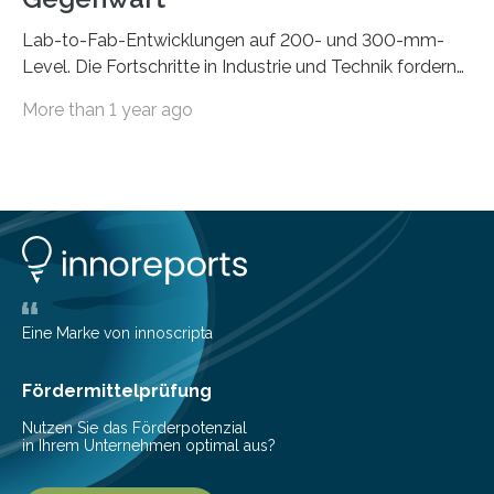
Lab-to-Fab-Entwicklungen auf 200- und 300-mm-
Level. Die Fortschritte in Industrie und Technik fordern
immer wieder neue Lösungen in der Herstellung von
More than 1 year ago
Mikrochips, sowohl aus technischer, wirtschaftlicher, als
auch ökologischer Sicht. Mit wegweisender Forschung
und einem hochmodernen Anlagenpark hat sich das
Fraunhofer-Institut für Photonische Mikrosysteme IPMS
dabei als starker Partner der Industrie etabliert. Das
Serviceangebot umfasst alle Schritte »from lab to fab«
– von der Beratung über die Prozessentwicklung bis hin
zur Pilotfertigung. 300-mm-Prozessanlagen am CNT.
(c) Sebastian Lassak / Fraunhofer IPMS…
Eine Marke von innoscripta
Fördermittelprüfung
Nutzen Sie das Förderpotenzial
in Ihrem Unternehmen optimal aus?