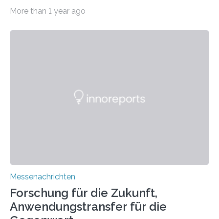
11.0/Stand E38. Wire bzw. Fiber Encapsulating Additive
More than 1 year ago
Manufacturing (WEAM/FEAM) könnte die industrielle
Fertigung von Bauteilen, in die komplexe und doch
kompakte Verkabelungen, Sensoren, Aktoren oder
Beleuchtungssysteme eingebracht werden müssen,
drastisch vereinfachen, indem es diese Komponenten
gleich mitdruckt. Neu entwickelt am Fraunhofer IWU:
die Automated Cable Assembly (AuCA). Wo
konventionelle Robotik an der Produktion und
automatisierten Verlegung biegsamer Kabelsätze in
Automobilen scheitert, stellt AuCA Verkabelungen
mittels…
Messenachrichten
Forschung für die Zukunft,
Anwendungstransfer für die