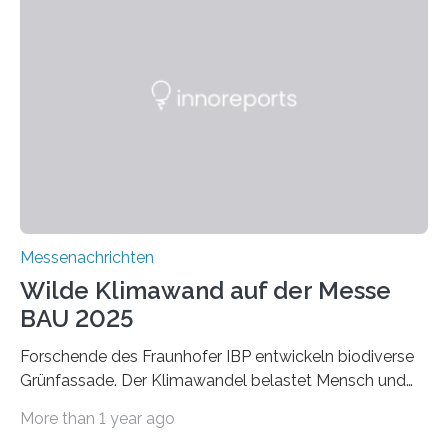
schadstoffadsorbierende Luftfilter und recycelbare
Dämmstoffe. Aerogele sind hochporöse, federleichte
Werkstoffe mit außergewöhnlichen Eigenschaften. Das
macht sie zu idealen Kandidaten für den Leichtbau und
für Filtermaterialien. Sie zeichnen sich durch eine
extrem niedrige Wärmeleitfähigkeit und eine hohe
Adsorptionsfähigkeit für flüchtige organische
Verbindungen aus….
Messenachrichten
Wilde Klimawand auf der Messe
BAU 2025
Forschende des Fraunhofer IBP entwickeln biodiverse
Grünfassade. Der Klimawandel belastet Mensch und
Umwelt. Vor allem in Städten leidet die Bevölkerung im
More than 1 year ago
Sommer unter hohen Temperaturen und der