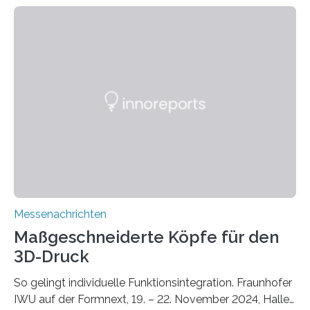
zunehmenden Trockenheit. Auch Insekten und Vögel
finden im urbanen Raum oftmals weniger Nahrung,
Unterschlupf- und Nistmöglichkeiten. Ein
Lösungsansatz kann die Begrünung von Fassaden und
Dächern darstellen. Forschende des Fraunhofer-
Instituts für Bauphysik IBP erproben aktuell in
Zusammenarbeit mit dem Institut für Akustik und
Bauphysik sowie dem Institut für Landschaftsplanung
und Ökologie der Universität Stuttgart…
Messenachrichten
Maßgeschneiderte Köpfe für den
3D-Druck
So gelingt individuelle Funktionsintegration. Fraunhofer
IWU auf der Formnext, 19. – 22. November 2024, Halle