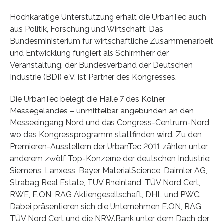
Hochkarätige Unterstützung erhält die UrbanTec auch
aus Politik, Forschung und Wirtschaft: Das
Bundesministerium für wirtschaftliche Zusammenarbeit
und Entwicklung fungiert als Schirmherr der
Veranstaltung, der Bundesverband der Deutschen
Industrie (BDI) e.V. ist Partner des Kongresses.
Die UrbanTec belegt die Halle 7 des Kölner
Messegeländes – unmittelbar angebunden an den
Messeeingang Nord und das Congress-Centrum-Nord,
wo das Kongressprogramm stattfinden wird. Zu den
Premieren-Ausstellern der UrbanTec 2011 zählen unter
anderem zwölf Top-Konzerne der deutschen Industrie:
Siemens, Lanxess, Bayer MaterialScience, Daimler AG,
Strabag Real Estate, TÜV Rheinland, TÜV Nord Cert,
RWE, E.ON, RAG Aktiengesellschaft, DHL und PWC.
Dabei präsentieren sich die Unternehmen E.ON, RAG,
TÜV Nord Cert und die NRW.Bank unter dem Dach der