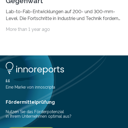
Gegenwart
Lab-to-Fab-Entwicklungen auf 200- und 300-mm-
Level. Die Fortschritte in Industrie und Technik fordern
immer wieder neue Lösungen in der Herstellung von
More than 1 year ago
Mikrochips, sowohl aus technischer, wirtschaftlicher, als
auch ökologischer Sicht. Mit wegweisender Forschung
und einem hochmodernen Anlagenpark hat sich das
Fraunhofer-Institut für Photonische Mikrosysteme IPMS
dabei als starker Partner der Industrie etabliert. Das
Serviceangebot umfasst alle Schritte »from lab to fab«
– von der Beratung über die Prozessentwicklung bis hin
zur Pilotfertigung. 300-mm-Prozessanlagen am CNT.
(c) Sebastian Lassak / Fraunhofer IPMS…
Eine Marke von innoscripta
Fördermittelprüfung
Nutzen Sie das Förderpotenzial
in Ihrem Unternehmen optimal aus?