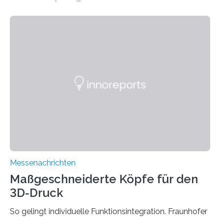
Sommer unter hohen Temperaturen und der
zunehmenden Trockenheit. Auch Insekten und Vögel
finden im urbanen Raum oftmals weniger Nahrung,
Unterschlupf- und Nistmöglichkeiten. Ein
Lösungsansatz kann die Begrünung von Fassaden und
Dächern darstellen. Forschende des Fraunhofer-
Instituts für Bauphysik IBP erproben aktuell in
Zusammenarbeit mit dem Institut für Akustik und
Bauphysik sowie dem Institut für Landschaftsplanung
und Ökologie der Universität Stuttgart…
Messenachrichten
Maßgeschneiderte Köpfe für den
3D-Druck
So gelingt individuelle Funktionsintegration. Fraunhofer