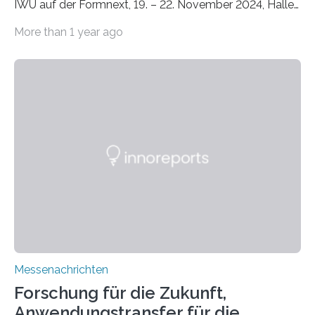
IWU auf der Formnext, 19. – 22. November 2024, Halle
11.0/Stand E38. Wire bzw. Fiber Encapsulating Additive
More than 1 year ago
Manufacturing (WEAM/FEAM) könnte die industrielle
Fertigung von Bauteilen, in die komplexe und doch
kompakte Verkabelungen, Sensoren, Aktoren oder
Beleuchtungssysteme eingebracht werden müssen,
drastisch vereinfachen, indem es diese Komponenten
gleich mitdruckt. Neu entwickelt am Fraunhofer IWU:
die Automated Cable Assembly (AuCA). Wo
konventionelle Robotik an der Produktion und
automatisierten Verlegung biegsamer Kabelsätze in
Automobilen scheitert, stellt AuCA Verkabelungen
mittels…
Messenachrichten
Forschung für die Zukunft,
Anwendungstransfer für die