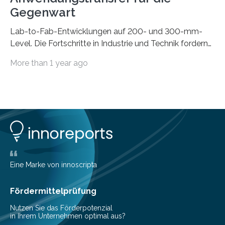
Gegenwart
Lab-to-Fab-Entwicklungen auf 200- und 300-mm-
Level. Die Fortschritte in Industrie und Technik fordern
immer wieder neue Lösungen in der Herstellung von
More than 1 year ago
Mikrochips, sowohl aus technischer, wirtschaftlicher, als
auch ökologischer Sicht. Mit wegweisender Forschung
und einem hochmodernen Anlagenpark hat sich das
Fraunhofer-Institut für Photonische Mikrosysteme IPMS
dabei als starker Partner der Industrie etabliert. Das
Serviceangebot umfasst alle Schritte »from lab to fab«
– von der Beratung über die Prozessentwicklung bis hin
zur Pilotfertigung. 300-mm-Prozessanlagen am CNT.
(c) Sebastian Lassak / Fraunhofer IPMS…
Eine Marke von innoscripta
Fördermittelprüfung
Nutzen Sie das Förderpotenzial
in Ihrem Unternehmen optimal aus?