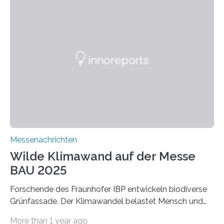
schadstoffadsorbierende Luftfilter und recycelbare
Dämmstoffe. Aerogele sind hochporöse, federleichte
Werkstoffe mit außergewöhnlichen Eigenschaften. Das
macht sie zu idealen Kandidaten für den Leichtbau und
für Filtermaterialien. Sie zeichnen sich durch eine
extrem niedrige Wärmeleitfähigkeit und eine hohe
Adsorptionsfähigkeit für flüchtige organische
Verbindungen aus….
Messenachrichten
Wilde Klimawand auf der Messe
BAU 2025
Forschende des Fraunhofer IBP entwickeln biodiverse
Grünfassade. Der Klimawandel belastet Mensch und
Umwelt. Vor allem in Städten leidet die Bevölkerung im
More than 1 year ago