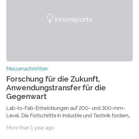
gleich mitdruckt. Neu entwickelt am Fraunhofer IWU:
die Automated Cable Assembly (AuCA). Wo
konventionelle Robotik an der Produktion und
automatisierten Verlegung biegsamer Kabelsätze in
Automobilen scheitert, stellt AuCA Verkabelungen
mittels…
Messenachrichten
Forschung für die Zukunft,
Anwendungstransfer für die
Gegenwart
Lab-to-Fab-Entwicklungen auf 200- und 300-mm-
Level. Die Fortschritte in Industrie und Technik fordern
immer wieder neue Lösungen in der Herstellung von
More than 1 year ago
Mikrochips, sowohl aus technischer, wirtschaftlicher, als
auch ökologischer Sicht. Mit wegweisender Forschung