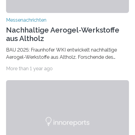
Messenachrichten
Nachhaltige Aerogel-Werkstoffe
aus Altholz
BAU 2025: Fraunhofer WKI entwickelt nachhaltige
Aerogel-Werkstoffe aus Altholz. Forschende des
Fraunhofer WKI stellen auf der BAU 2025 in München
More than 1 year ago
ein Projekt zur Entwicklung innovativer Aerogele aus
Altholz vor. Aus diesen nachhaltigen Materialien
entwickeln die Forschenden unter anderem
schadstoffadsorbierende Luftfilter und recycelbare
Dämmstoffe. Aerogele sind hochporöse, federleichte
Werkstoffe mit außergewöhnlichen Eigenschaften. Das
macht sie zu idealen Kandidaten für den Leichtbau und
für Filtermaterialien. Sie zeichnen sich durch eine
extrem niedrige Wärmeleitfähigkeit und eine hohe