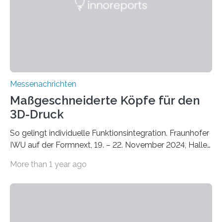
Zusammenarbeit mit dem Institut für Akustik und
Bauphysik sowie dem Institut für Landschaftsplanung
und Ökologie der Universität Stuttgart…
Messenachrichten
Maßgeschneiderte Köpfe für den
3D-Druck
So gelingt individuelle Funktionsintegration. Fraunhofer
IWU auf der Formnext, 19. – 22. November 2024, Halle
11.0/Stand E38. Wire bzw. Fiber Encapsulating Additive
More than 1 year ago
Manufacturing (WEAM/FEAM) könnte die industrielle
Fertigung von Bauteilen, in die komplexe und doch
kompakte Verkabelungen, Sensoren, Aktoren oder
Beleuchtungssysteme eingebracht werden müssen,
drastisch vereinfachen, indem es diese Komponenten