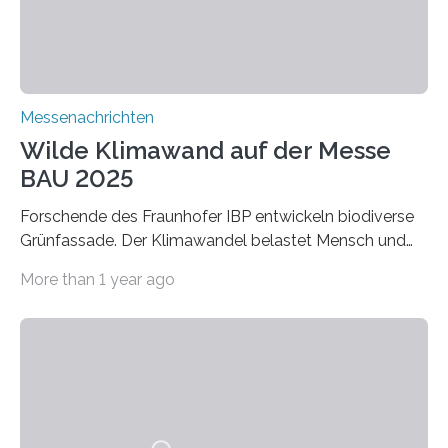
Adsorptionsfähigkeit für flüchtige organische
Verbindungen aus….
Messenachrichten
Wilde Klimawand auf der Messe
BAU 2025
Forschende des Fraunhofer IBP entwickeln biodiverse
Grünfassade. Der Klimawandel belastet Mensch und
Umwelt. Vor allem in Städten leidet die Bevölkerung im
More than 1 year ago
Sommer unter hohen Temperaturen und der
zunehmenden Trockenheit. Auch Insekten und Vögel
finden im urbanen Raum oftmals weniger Nahrung,
Unterschlupf- und Nistmöglichkeiten. Ein
Lösungsansatz kann die Begrünung von Fassaden und
Dächern darstellen. Forschende des Fraunhofer-
Instituts für Bauphysik IBP erproben aktuell in