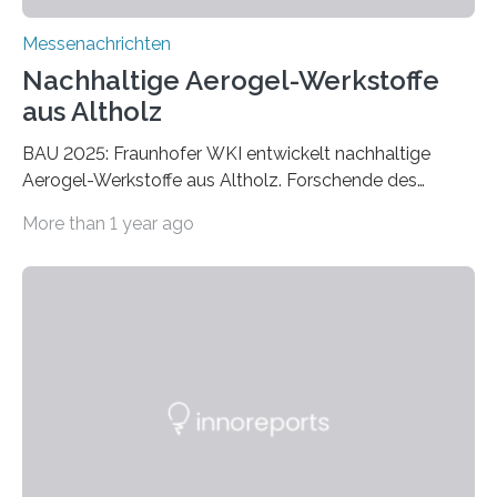
Messenachrichten
Nachhaltige Aerogel-Werkstoffe
aus Altholz
BAU 2025: Fraunhofer WKI entwickelt nachhaltige
Aerogel-Werkstoffe aus Altholz. Forschende des
Fraunhofer WKI stellen auf der BAU 2025 in München
More than 1 year ago
ein Projekt zur Entwicklung innovativer Aerogele aus
Altholz vor. Aus diesen nachhaltigen Materialien
entwickeln die Forschenden unter anderem
schadstoffadsorbierende Luftfilter und recycelbare
Dämmstoffe. Aerogele sind hochporöse, federleichte
Werkstoffe mit außergewöhnlichen Eigenschaften. Das
macht sie zu idealen Kandidaten für den Leichtbau und
für Filtermaterialien. Sie zeichnen sich durch eine
extrem niedrige Wärmeleitfähigkeit und eine hohe
Adsorptionsfähigkeit für flüchtige organische