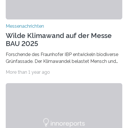
Verbindungen aus….
Messenachrichten
Wilde Klimawand auf der Messe
BAU 2025
Forschende des Fraunhofer IBP entwickeln biodiverse
Grünfassade. Der Klimawandel belastet Mensch und
Umwelt. Vor allem in Städten leidet die Bevölkerung im
More than 1 year ago
Sommer unter hohen Temperaturen und der
zunehmenden Trockenheit. Auch Insekten und Vögel
finden im urbanen Raum oftmals weniger Nahrung,
Unterschlupf- und Nistmöglichkeiten. Ein
Lösungsansatz kann die Begrünung von Fassaden und
Dächern darstellen. Forschende des Fraunhofer-
Instituts für Bauphysik IBP erproben aktuell in
Zusammenarbeit mit dem Institut für Akustik und