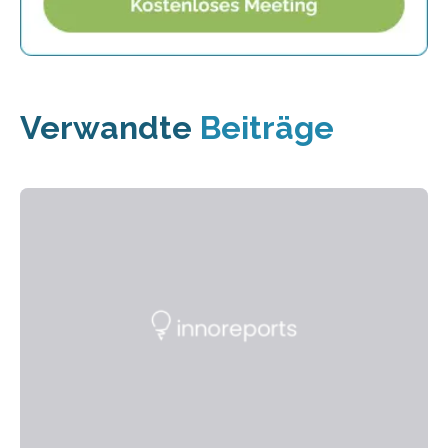
Verwandte
Beiträge