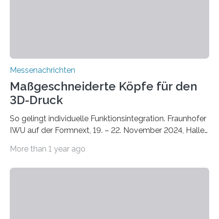
Bauphysik sowie dem Institut für Landschaftsplanung
und Ökologie der Universität Stuttgart…
Messenachrichten
Maßgeschneiderte Köpfe für den
3D-Druck
So gelingt individuelle Funktionsintegration. Fraunhofer
IWU auf der Formnext, 19. – 22. November 2024, Halle
11.0/Stand E38. Wire bzw. Fiber Encapsulating Additive
More than 1 year ago
Manufacturing (WEAM/FEAM) könnte die industrielle
Fertigung von Bauteilen, in die komplexe und doch
kompakte Verkabelungen, Sensoren, Aktoren oder
Beleuchtungssysteme eingebracht werden müssen,
drastisch vereinfachen, indem es diese Komponenten
gleich mitdruckt. Neu entwickelt am Fraunhofer IWU: