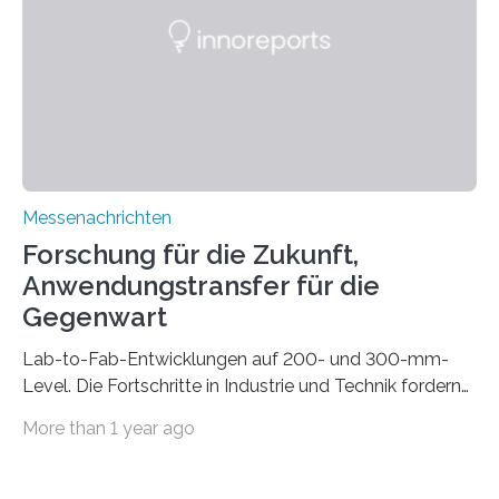
die Automated Cable Assembly (AuCA). Wo
konventionelle Robotik an der Produktion und
automatisierten Verlegung biegsamer Kabelsätze in
Automobilen scheitert, stellt AuCA Verkabelungen
mittels…
Messenachrichten
Forschung für die Zukunft,
Anwendungstransfer für die
Gegenwart
Lab-to-Fab-Entwicklungen auf 200- und 300-mm-
Level. Die Fortschritte in Industrie und Technik fordern
immer wieder neue Lösungen in der Herstellung von
More than 1 year ago
Mikrochips, sowohl aus technischer, wirtschaftlicher, als
auch ökologischer Sicht. Mit wegweisender Forschung
und einem hochmodernen Anlagenpark hat sich das