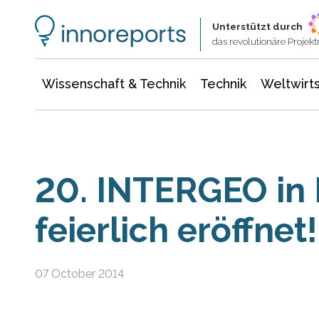
Wissenschaft & Technik
Informationstechnologie
Energie & Elektrotechnik
Unterstützt durch
das revolutionäre Proje
Wissenschaft & Technik
Technik
Weltwirts
20. INTERGEO in 
feierlich eröffnet!
07 October 2014