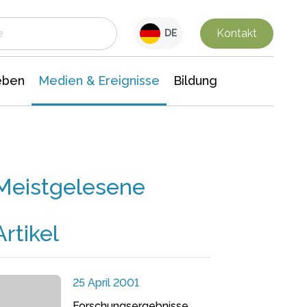
 Leben
Medien & Ereignisse
Interdisziplinäre Forschung
Veranstaltungsnachrichten
n Chemie
Gesellschaftswissenschaften
Kontakt
DE
eben
Medien & Ereignisse
Bildung
Meistgelesene
Artikel
25 April 2001
Forschungsergebnisse