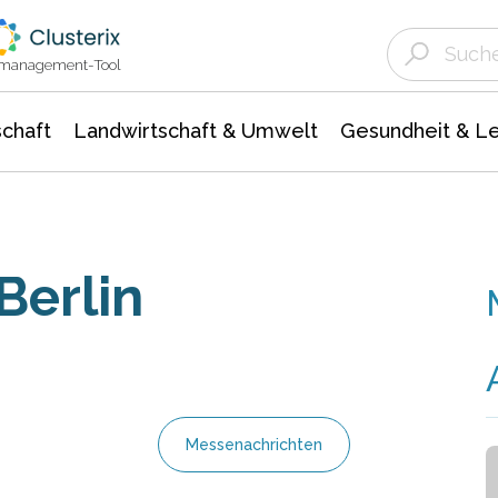
Landwirtschaft & Umwelt
Gesundheit &
Agrar- Forstwissenschaften
Unternehmensmeldungen
Biowissenschafte
Ökologie Umwelt- Naturschutz
ktmanagement-Tool
chaft
Landwirtschaft & Umwelt
Gesundheit & L
Berlin
Messenachrichten