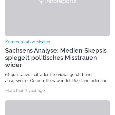
hat am Fachbereich Gestaltung der Hochschule
Bielefeld die Bestnote erhalten….
Kommunikation Medien
Sachsens Analyse: Medien-Skepsis
spiegelt politisches Misstrauen
wider
61 qualitative Leitfadeninterviews geführt und
ausgewertet Corona, Klimawandel, Russland oder auch
Migration – mediale Themenschwerpunkte, die bei
More than 1 year ago
vielen nicht die eigene Haltung widerspiegelt, sondern
als Propaganda aufgefasst wird – von oben
aufgedrückt. In manchen Teilen der Bevölkerung,
gerade auch in Sachsen, sinkt das Vertrauen in die