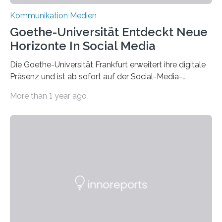
Kommunikation Medien
Goethe-Universität Entdeckt Neue
Horizonte In Social Media
Die Goethe-Universität Frankfurt erweitert ihre digitale
Präsenz und ist ab sofort auf der Social-Media-
Plattform Bluesky mit Neuigkeiten rund um die
More than 1 year ago
Themen Hochschule, Forschung, Wissenschaft,
Nachwuchsförderung und Karrieremöglichkeiten aktiv.
Nach dem Austritt aus X (ehemals Twitter) gemeinsam
mit mehr als 60 weiteren Hochschulen im Januar setzt
die Universität auf eine transparente,
wissenschaftsfreundliche und dezentrale Alternative.
Die Goethe-Universität Frankfurt teilt ab sofort auf
Bluesky aktuelle Nachrichten aus der Hochschule,
Forschung, Wissenschaft, Nachwuchsförderung und
Karriere. Die Universität hat sich für ihre zentrale
Kommunikation…