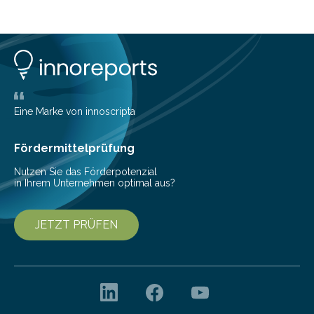
Sound einer Musikproduktion bestimmt. Ein Team von
Musikwissenschaftlern um Dr. Tim Ziemer von der
Universität Hamburg konnte nun in einer im Journal of
the Audio Engineering Society veröffentlichten Studie
belegen, dass es eindeutig die Produzenten sind. Um
die…
Eine Marke von innoscripta
Fördermittelprüfung
Nutzen Sie das Förderpotenzial
in Ihrem Unternehmen optimal aus?
JETZT PRÜFEN