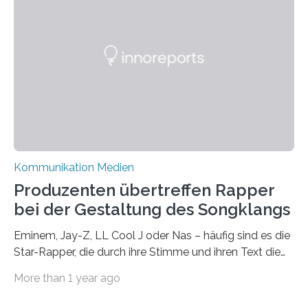
Medienlandschaft genauso wie das in die Politik. Das ist
nicht nur ein Eindruck, sondern wird auch durch eine
wissenschaftliche Studie des Instituts für
Kommunikations- und Medienwissenschaft der
Universität Leipzig gestützt: Die Forschenden haben
im…
Kommunikation Medien
Produzenten übertreffen Rapper
bei der Gestaltung des Songklangs
Eminem, Jay-Z, LL Cool J oder Nas – häufig sind es die
Star-Rapper, die durch ihre Stimme und ihren Text die
Hoheit über den Klang eines Tracks für sich
More than 1 year ago
beanspruchen. In der Fachliteratur finden sich bislang
widersprüchliche Aussagen darüber, wer wirklich den