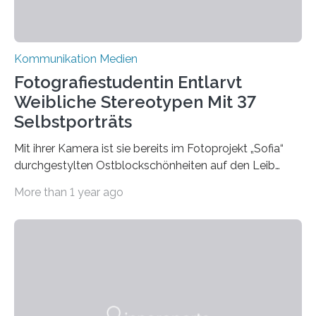
Kommunikation Medien
Fotografiestudentin Entlarvt
Weibliche Stereotypen Mit 37
Selbstporträts
Mit ihrer Kamera ist sie bereits im Fotoprojekt „Sofia“
durchgestylten Ostblockschönheiten auf den Leib
gerückt. Jetzt hat Karla Schradi in ihrer Bachelorarbeit
More than 1 year ago
„Spiegel ohne Glas“ zahlreiche sehr verschiedene
Frauentypen porträtiert – immer mit sich selbst als
Model. Entstanden ist eine Serie, die vordergründig die
verblüffende Wandlungsfähigkeit einer jungen Frau
widerspiegelt, vor allem jedoch Aufschluss über das
Urteil und Vorurteil der Betrachter gibt. Schradis Arbeit
wurde für den Breda-Fotowettbewerb nominiert und