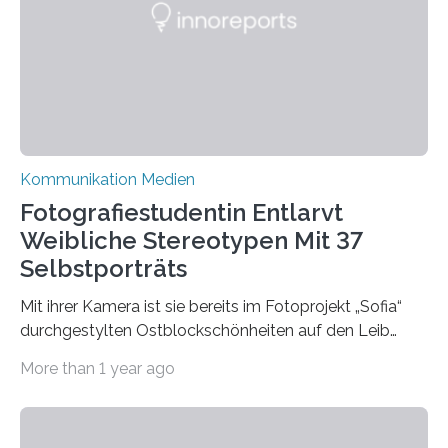
Bluesky aktuelle Nachrichten aus der Hochschule,
Forschung, Wissenschaft, Nachwuchsförderung und
Karriere. Die Universität hat sich für ihre zentrale
Kommunikation…
Kommunikation Medien
Fotografiestudentin Entlarvt
Weibliche Stereotypen Mit 37
Selbstporträts
Mit ihrer Kamera ist sie bereits im Fotoprojekt „Sofia“
durchgestylten Ostblockschönheiten auf den Leib
gerückt. Jetzt hat Karla Schradi in ihrer Bachelorarbeit
More than 1 year ago
„Spiegel ohne Glas“ zahlreiche sehr verschiedene
Frauentypen porträtiert – immer mit sich selbst als
Model. Entstanden ist eine Serie, die vordergründig die