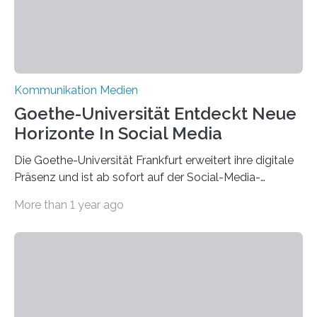
Kommunikation Medien
Goethe-Universität Entdeckt Neue
Horizonte In Social Media
Die Goethe-Universität Frankfurt erweitert ihre digitale
Präsenz und ist ab sofort auf der Social-Media-
Plattform Bluesky mit Neuigkeiten rund um die
More than 1 year ago
Themen Hochschule, Forschung, Wissenschaft,
Nachwuchsförderung und Karrieremöglichkeiten aktiv.
Nach dem Austritt aus X (ehemals Twitter) gemeinsam
mit mehr als 60 weiteren Hochschulen im Januar setzt
die Universität auf eine transparente,
wissenschaftsfreundliche und dezentrale Alternative.
Die Goethe-Universität Frankfurt teilt ab sofort auf