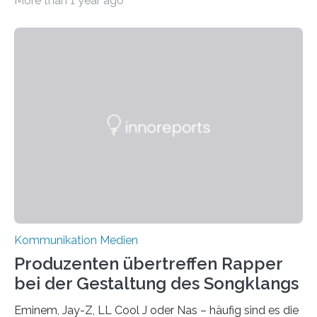
More than 1 year ago
vielen nicht die eigene Haltung widerspiegelt, sondern
als Propaganda aufgefasst wird – von oben
aufgedrückt. In manchen Teilen der Bevölkerung,
gerade auch in Sachsen, sinkt das Vertrauen in die
Medienlandschaft genauso wie das in die Politik. Das ist
nicht nur ein Eindruck, sondern wird auch durch eine
wissenschaftliche Studie des Instituts für
Kommunikations- und Medienwissenschaft der
Universität Leipzig gestützt: Die Forschenden haben
im…
Kommunikation Medien
Produzenten übertreffen Rapper
bei der Gestaltung des Songklangs
Eminem, Jay-Z, LL Cool J oder Nas – häufig sind es die