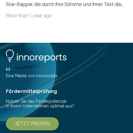
Star-Rapper, die durch ihre Stimme und ihren Text die
Hoheit über den Klang eines Tracks für sich
More than 1 year ago
beanspruchen. In der Fachliteratur finden sich bislang
widersprüchliche Aussagen darüber, wer wirklich den
Sound einer Musikproduktion bestimmt. Ein Team von
Musikwissenschaftlern um Dr. Tim Ziemer von der
Universität Hamburg konnte nun in einer im Journal of
the Audio Engineering Society veröffentlichten Studie
belegen, dass es eindeutig die Produzenten sind. Um
die…
Eine Marke von innoscripta
Fördermittelprüfung
Nutzen Sie das Förderpotenzial
in Ihrem Unternehmen optimal aus?
JETZT PRÜFEN