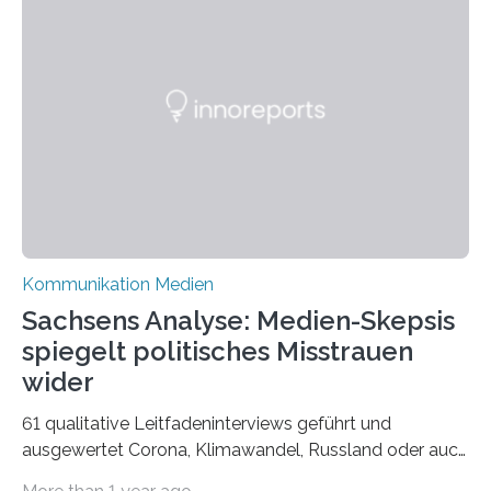
verblüffende Wandlungsfähigkeit einer jungen Frau
widerspiegelt, vor allem jedoch Aufschluss über das
Urteil und Vorurteil der Betrachter gibt. Schradis Arbeit
wurde für den Breda-Fotowettbewerb nominiert und
hat am Fachbereich Gestaltung der Hochschule
Bielefeld die Bestnote erhalten….
Kommunikation Medien
Sachsens Analyse: Medien-Skepsis
spiegelt politisches Misstrauen
wider
61 qualitative Leitfadeninterviews geführt und
ausgewertet Corona, Klimawandel, Russland oder auch
Migration – mediale Themenschwerpunkte, die bei