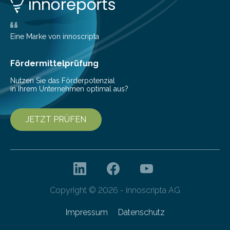
belegen, dass es eindeutig die Produzenten sind. Um
die…
Eine Marke von innoscripta
Fördermittelprüfung
Nutzen Sie das Förderpotenzial
in Ihrem Unternehmen optimal aus?
JETZT PRÜFEN
Copyright © 2026 - innoscripta AG
Impressum
Datenschutz