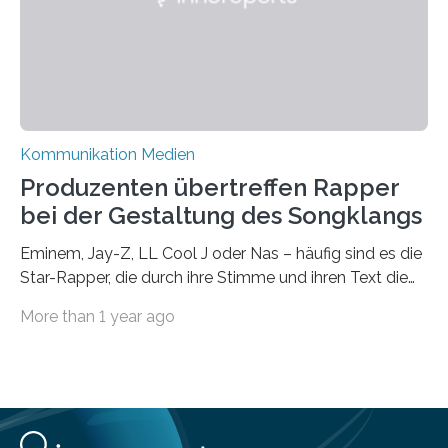
Universität Leipzig gestützt: Die Forschenden haben
im…
Kommunikation Medien
Produzenten übertreffen Rapper
bei der Gestaltung des Songklangs
Eminem, Jay-Z, LL Cool J oder Nas – häufig sind es die
Star-Rapper, die durch ihre Stimme und ihren Text die
Hoheit über den Klang eines Tracks für sich
More than 1 year ago
beanspruchen. In der Fachliteratur finden sich bislang
widersprüchliche Aussagen darüber, wer wirklich den
Sound einer Musikproduktion bestimmt. Ein Team von
Musikwissenschaftlern um Dr. Tim Ziemer von der
Universität Hamburg konnte nun in einer im Journal of
the Audio Engineering Society veröffentlichten Studie