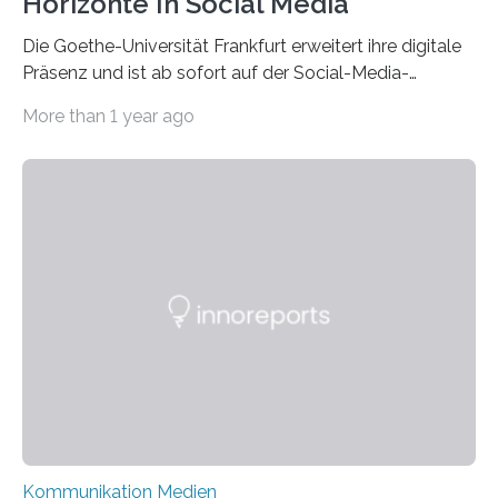
Horizonte In Social Media
Die Goethe-Universität Frankfurt erweitert ihre digitale
Präsenz und ist ab sofort auf der Social-Media-
Plattform Bluesky mit Neuigkeiten rund um die
More than 1 year ago
Themen Hochschule, Forschung, Wissenschaft,
Nachwuchsförderung und Karrieremöglichkeiten aktiv.
Nach dem Austritt aus X (ehemals Twitter) gemeinsam
mit mehr als 60 weiteren Hochschulen im Januar setzt
die Universität auf eine transparente,
wissenschaftsfreundliche und dezentrale Alternative.
Die Goethe-Universität Frankfurt teilt ab sofort auf
Bluesky aktuelle Nachrichten aus der Hochschule,
Forschung, Wissenschaft, Nachwuchsförderung und
Karriere. Die Universität hat sich für ihre zentrale
Kommunikation…
Kommunikation Medien