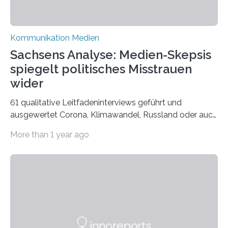
Kommunikation Medien
Sachsens Analyse: Medien-Skepsis
spiegelt politisches Misstrauen
wider
61 qualitative Leitfadeninterviews geführt und
ausgewertet Corona, Klimawandel, Russland oder auch
Migration – mediale Themenschwerpunkte, die bei
More than 1 year ago
vielen nicht die eigene Haltung widerspiegelt, sondern
als Propaganda aufgefasst wird – von oben
aufgedrückt. In manchen Teilen der Bevölkerung,
gerade auch in Sachsen, sinkt das Vertrauen in die
Medienlandschaft genauso wie das in die Politik. Das ist
nicht nur ein Eindruck, sondern wird auch durch eine
wissenschaftliche Studie des Instituts für
Kommunikations- und Medienwissenschaft der