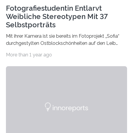
Fotografiestudentin Entlarvt
Weibliche Stereotypen Mit 37
Selbstporträts
Mit ihrer Kamera ist sie bereits im Fotoprojekt „Sofia“
durchgestylten Ostblockschönheiten auf den Leib
gerückt. Jetzt hat Karla Schradi in ihrer Bachelorarbeit
More than 1 year ago
„Spiegel ohne Glas“ zahlreiche sehr verschiedene
Frauentypen porträtiert – immer mit sich selbst als
Model. Entstanden ist eine Serie, die vordergründig die
verblüffende Wandlungsfähigkeit einer jungen Frau
widerspiegelt, vor allem jedoch Aufschluss über das
Urteil und Vorurteil der Betrachter gibt. Schradis Arbeit
wurde für den Breda-Fotowettbewerb nominiert und
hat am Fachbereich Gestaltung der Hochschule
Bielefeld die Bestnote erhalten….