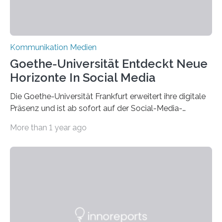
Kommunikation Medien
Goethe-Universität Entdeckt Neue
Horizonte In Social Media
Die Goethe-Universität Frankfurt erweitert ihre digitale
Präsenz und ist ab sofort auf der Social-Media-
Plattform Bluesky mit Neuigkeiten rund um die
More than 1 year ago
Themen Hochschule, Forschung, Wissenschaft,
Nachwuchsförderung und Karrieremöglichkeiten aktiv.
Nach dem Austritt aus X (ehemals Twitter) gemeinsam
mit mehr als 60 weiteren Hochschulen im Januar setzt
die Universität auf eine transparente,
wissenschaftsfreundliche und dezentrale Alternative.
Die Goethe-Universität Frankfurt teilt ab sofort auf
Bluesky aktuelle Nachrichten aus der Hochschule,