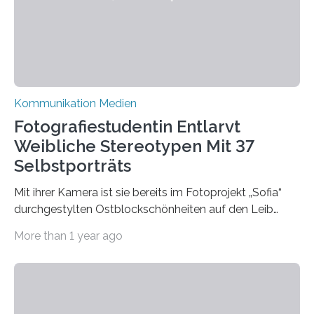
Forschung, Wissenschaft, Nachwuchsförderung und
Karriere. Die Universität hat sich für ihre zentrale
Kommunikation…
Kommunikation Medien
Fotografiestudentin Entlarvt
Weibliche Stereotypen Mit 37
Selbstporträts
Mit ihrer Kamera ist sie bereits im Fotoprojekt „Sofia“
durchgestylten Ostblockschönheiten auf den Leib
gerückt. Jetzt hat Karla Schradi in ihrer Bachelorarbeit
More than 1 year ago
„Spiegel ohne Glas“ zahlreiche sehr verschiedene
Frauentypen porträtiert – immer mit sich selbst als
Model. Entstanden ist eine Serie, die vordergründig die
verblüffende Wandlungsfähigkeit einer jungen Frau
widerspiegelt, vor allem jedoch Aufschluss über das