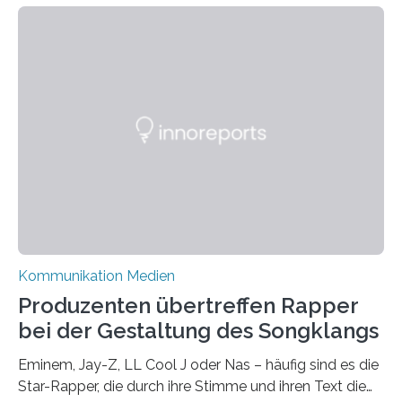
als Propaganda aufgefasst wird – von oben
aufgedrückt. In manchen Teilen der Bevölkerung,
gerade auch in Sachsen, sinkt das Vertrauen in die
Medienlandschaft genauso wie das in die Politik. Das ist
nicht nur ein Eindruck, sondern wird auch durch eine
wissenschaftliche Studie des Instituts für
Kommunikations- und Medienwissenschaft der
Universität Leipzig gestützt: Die Forschenden haben
im…
Kommunikation Medien
Produzenten übertreffen Rapper
bei der Gestaltung des Songklangs
Eminem, Jay-Z, LL Cool J oder Nas – häufig sind es die
Star-Rapper, die durch ihre Stimme und ihren Text die