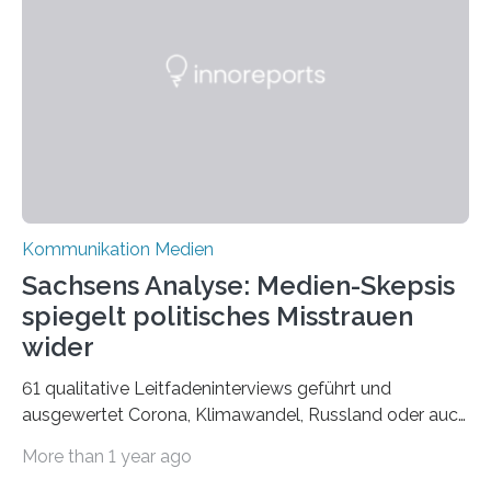
Urteil und Vorurteil der Betrachter gibt. Schradis Arbeit
wurde für den Breda-Fotowettbewerb nominiert und
hat am Fachbereich Gestaltung der Hochschule
Bielefeld die Bestnote erhalten….
Kommunikation Medien
Sachsens Analyse: Medien-Skepsis
spiegelt politisches Misstrauen
wider
61 qualitative Leitfadeninterviews geführt und
ausgewertet Corona, Klimawandel, Russland oder auch
Migration – mediale Themenschwerpunkte, die bei
More than 1 year ago
vielen nicht die eigene Haltung widerspiegelt, sondern