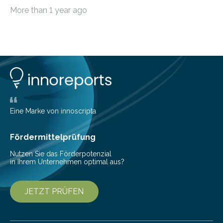
Hoheit über den Klang eines Tracks für sich
More than 1 year ago
beanspruchen. In der Fachliteratur finden sich bislang
widersprüchliche Aussagen darüber, wer wirklich den
Sound einer Musikproduktion bestimmt. Ein Team von
Musikwissenschaftlern um Dr. Tim Ziemer von der
Universität Hamburg konnte nun in einer im Journal of
the Audio Engineering Society veröffentlichten Studie
belegen, dass es eindeutig die Produzenten sind. Um
die…
Eine Marke von innoscripta
Fördermittelprüfung
Nutzen Sie das Förderpotenzial
in Ihrem Unternehmen optimal aus?
JETZT PRÜFEN