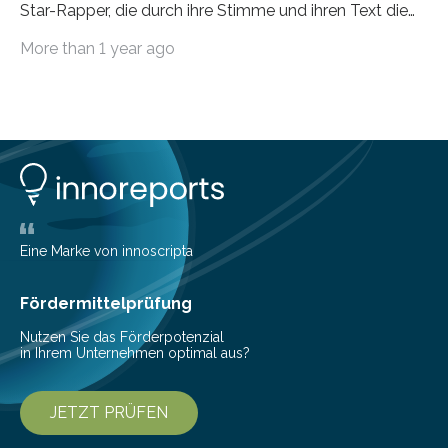
Star-Rapper, die durch ihre Stimme und ihren Text die
Hoheit über den Klang eines Tracks für sich
More than 1 year ago
beanspruchen. In der Fachliteratur finden sich bislang
widersprüchliche Aussagen darüber, wer wirklich den
Sound einer Musikproduktion bestimmt. Ein Team von
Musikwissenschaftlern um Dr. Tim Ziemer von der
Universität Hamburg konnte nun in einer im Journal of
the Audio Engineering Society veröffentlichten Studie
belegen, dass es eindeutig die Produzenten sind. Um
die…
Eine Marke von innoscripta
Fördermittelprüfung
Nutzen Sie das Förderpotenzial
in Ihrem Unternehmen optimal aus?
JETZT PRÜFEN