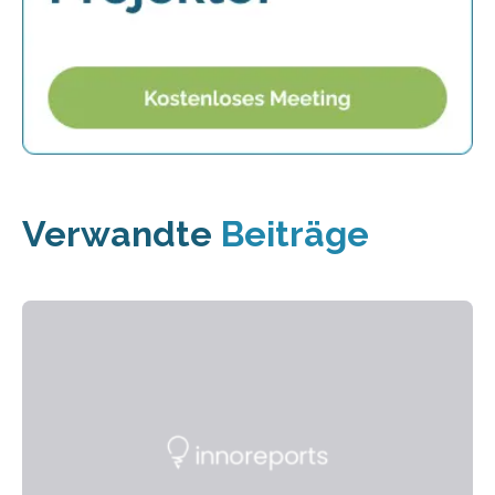
Verwandte
Beiträge