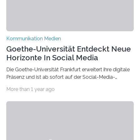
Kommunikation Medien
Goethe-Universität Entdeckt Neue
Horizonte In Social Media
Die Goethe-Universität Frankfurt erweitert ihre digitale
Präsenz und ist ab sofort auf der Social-Media-
Plattform Bluesky mit Neuigkeiten rund um die
More than 1 year ago
Themen Hochschule, Forschung, Wissenschaft,
Nachwuchsförderung und Karrieremöglichkeiten aktiv.
Nach dem Austritt aus X (ehemals Twitter) gemeinsam
mit mehr als 60 weiteren Hochschulen im Januar setzt
die Universität auf eine transparente,
wissenschaftsfreundliche und dezentrale Alternative.
Die Goethe-Universität Frankfurt teilt ab sofort auf