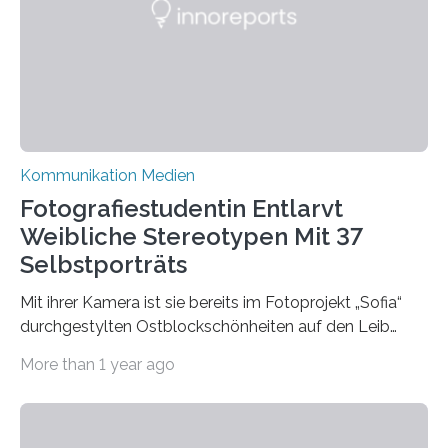
Bluesky aktuelle Nachrichten aus der Hochschule,
Forschung, Wissenschaft, Nachwuchsförderung und
Karriere. Die Universität hat sich für ihre zentrale
Kommunikation…
Kommunikation Medien
Fotografiestudentin Entlarvt
Weibliche Stereotypen Mit 37
Selbstporträts
Mit ihrer Kamera ist sie bereits im Fotoprojekt „Sofia“
durchgestylten Ostblockschönheiten auf den Leib
gerückt. Jetzt hat Karla Schradi in ihrer Bachelorarbeit
More than 1 year ago
„Spiegel ohne Glas“ zahlreiche sehr verschiedene
Frauentypen porträtiert – immer mit sich selbst als
Model. Entstanden ist eine Serie, die vordergründig die
verblüffende Wandlungsfähigkeit einer jungen Frau