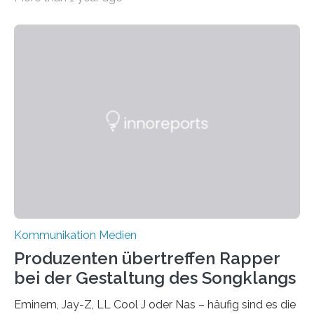
vielen nicht die eigene Haltung widerspiegelt, sondern
als Propaganda aufgefasst wird – von oben
aufgedrückt. In manchen Teilen der Bevölkerung,
gerade auch in Sachsen, sinkt das Vertrauen in die
Medienlandschaft genauso wie das in die Politik. Das ist
nicht nur ein Eindruck, sondern wird auch durch eine
wissenschaftliche Studie des Instituts für
Kommunikations- und Medienwissenschaft der
Universität Leipzig gestützt: Die Forschenden haben
im…
Kommunikation Medien
Produzenten übertreffen Rapper
bei der Gestaltung des Songklangs
Eminem, Jay-Z, LL Cool J oder Nas – häufig sind es die