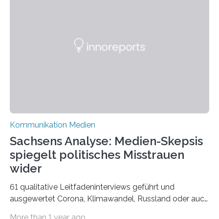
widerspiegelt, vor allem jedoch Aufschluss über das
Urteil und Vorurteil der Betrachter gibt. Schradis Arbeit
wurde für den Breda-Fotowettbewerb nominiert und
hat am Fachbereich Gestaltung der Hochschule
Bielefeld die Bestnote erhalten….
Kommunikation Medien
Sachsens Analyse: Medien-Skepsis
spiegelt politisches Misstrauen
wider
61 qualitative Leitfadeninterviews geführt und
ausgewertet Corona, Klimawandel, Russland oder auch
Migration – mediale Themenschwerpunkte, die bei
More than 1 year ago