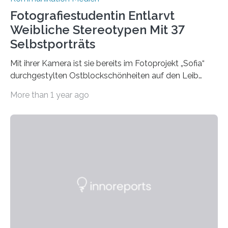
Fotografiestudentin Entlarvt
Weibliche Stereotypen Mit 37
Selbstporträts
Mit ihrer Kamera ist sie bereits im Fotoprojekt „Sofia“
durchgestylten Ostblockschönheiten auf den Leib
gerückt. Jetzt hat Karla Schradi in ihrer Bachelorarbeit
More than 1 year ago
„Spiegel ohne Glas“ zahlreiche sehr verschiedene
Frauentypen porträtiert – immer mit sich selbst als
Model. Entstanden ist eine Serie, die vordergründig die
verblüffende Wandlungsfähigkeit einer jungen Frau
widerspiegelt, vor allem jedoch Aufschluss über das
Urteil und Vorurteil der Betrachter gibt. Schradis Arbeit
wurde für den Breda-Fotowettbewerb nominiert und
hat am Fachbereich Gestaltung der Hochschule
Bielefeld die Bestnote erhalten….