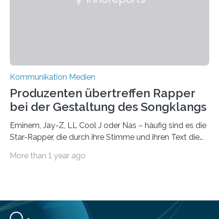
Universität Leipzig gestützt: Die Forschenden haben
im…
Kommunikation Medien
Produzenten übertreffen Rapper
bei der Gestaltung des Songklangs
Eminem, Jay-Z, LL Cool J oder Nas – häufig sind es die
Star-Rapper, die durch ihre Stimme und ihren Text die
Hoheit über den Klang eines Tracks für sich
More than 1 year ago
beanspruchen. In der Fachliteratur finden sich bislang
widersprüchliche Aussagen darüber, wer wirklich den
Sound einer Musikproduktion bestimmt. Ein Team von
Musikwissenschaftlern um Dr. Tim Ziemer von der
Universität Hamburg konnte nun in einer im Journal of