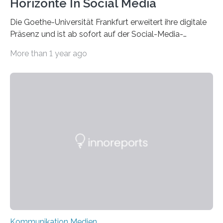
Horizonte In Social Media
Die Goethe-Universität Frankfurt erweitert ihre digitale
Präsenz und ist ab sofort auf der Social-Media-
Plattform Bluesky mit Neuigkeiten rund um die
More than 1 year ago
Themen Hochschule, Forschung, Wissenschaft,
Nachwuchsförderung und Karrieremöglichkeiten aktiv.
Nach dem Austritt aus X (ehemals Twitter) gemeinsam
mit mehr als 60 weiteren Hochschulen im Januar setzt
die Universität auf eine transparente,
wissenschaftsfreundliche und dezentrale Alternative.
Die Goethe-Universität Frankfurt teilt ab sofort auf
Bluesky aktuelle Nachrichten aus der Hochschule,
Forschung, Wissenschaft, Nachwuchsförderung und
Karriere. Die Universität hat sich für ihre zentrale
Kommunikation…
Kommunikation Medien