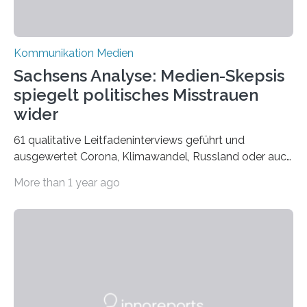
Kommunikation Medien
Sachsens Analyse: Medien-Skepsis
spiegelt politisches Misstrauen
wider
61 qualitative Leitfadeninterviews geführt und
ausgewertet Corona, Klimawandel, Russland oder auch
Migration – mediale Themenschwerpunkte, die bei
More than 1 year ago
vielen nicht die eigene Haltung widerspiegelt, sondern
als Propaganda aufgefasst wird – von oben
aufgedrückt. In manchen Teilen der Bevölkerung,
gerade auch in Sachsen, sinkt das Vertrauen in die
Medienlandschaft genauso wie das in die Politik. Das ist
nicht nur ein Eindruck, sondern wird auch durch eine
wissenschaftliche Studie des Instituts für
Kommunikations- und Medienwissenschaft der