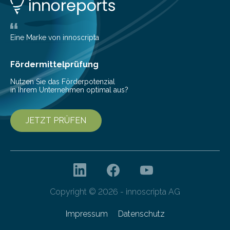
the Audio Engineering Society veröffentlichten Studie
belegen, dass es eindeutig die Produzenten sind. Um
die…
Eine Marke von innoscripta
Fördermittelprüfung
Nutzen Sie das Förderpotenzial
in Ihrem Unternehmen optimal aus?
JETZT PRÜFEN
Copyright © 2026 - innoscripta AG
Impressum
Datenschutz