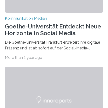
Kommunikation Medien
Goethe-Universität Entdeckt Neue
Horizonte In Social Media
Die Goethe-Universität Frankfurt erweitert ihre digitale
Präsenz und ist ab sofort auf der Social-Media-
Plattform Bluesky mit Neuigkeiten rund um die
More than 1 year ago
Themen Hochschule, Forschung, Wissenschaft,
Nachwuchsförderung und Karrieremöglichkeiten aktiv.
Nach dem Austritt aus X (ehemals Twitter) gemeinsam
mit mehr als 60 weiteren Hochschulen im Januar setzt
die Universität auf eine transparente,
wissenschaftsfreundliche und dezentrale Alternative.
Die Goethe-Universität Frankfurt teilt ab sofort auf
Bluesky aktuelle Nachrichten aus der Hochschule,
Forschung, Wissenschaft, Nachwuchsförderung und