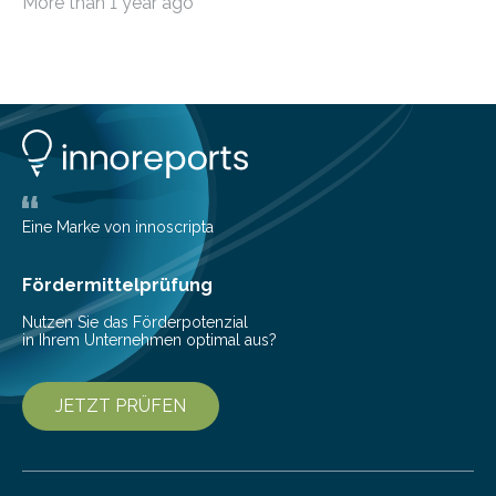
More than 1 year ago
beanspruchen. In der Fachliteratur finden sich bislang
widersprüchliche Aussagen darüber, wer wirklich den
Sound einer Musikproduktion bestimmt. Ein Team von
Musikwissenschaftlern um Dr. Tim Ziemer von der
Universität Hamburg konnte nun in einer im Journal of
the Audio Engineering Society veröffentlichten Studie
belegen, dass es eindeutig die Produzenten sind. Um
die…
Eine Marke von innoscripta
Fördermittelprüfung
Nutzen Sie das Förderpotenzial
in Ihrem Unternehmen optimal aus?
JETZT PRÜFEN