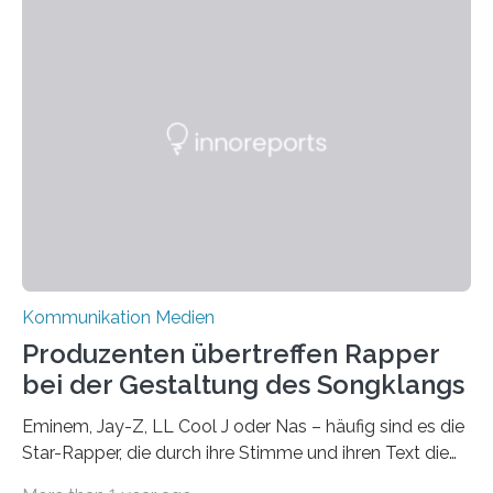
aufgedrückt. In manchen Teilen der Bevölkerung,
gerade auch in Sachsen, sinkt das Vertrauen in die
Medienlandschaft genauso wie das in die Politik. Das ist
nicht nur ein Eindruck, sondern wird auch durch eine
wissenschaftliche Studie des Instituts für
Kommunikations- und Medienwissenschaft der
Universität Leipzig gestützt: Die Forschenden haben
im…
Kommunikation Medien
Produzenten übertreffen Rapper
bei der Gestaltung des Songklangs
Eminem, Jay-Z, LL Cool J oder Nas – häufig sind es die
Star-Rapper, die durch ihre Stimme und ihren Text die
Hoheit über den Klang eines Tracks für sich