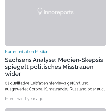
wurde für den Breda-Fotowettbewerb nominiert und
hat am Fachbereich Gestaltung der Hochschule
Bielefeld die Bestnote erhalten….
Kommunikation Medien
Sachsens Analyse: Medien-Skepsis
spiegelt politisches Misstrauen
wider
61 qualitative Leitfadeninterviews geführt und
ausgewertet Corona, Klimawandel, Russland oder auch
Migration – mediale Themenschwerpunkte, die bei
More than 1 year ago
vielen nicht die eigene Haltung widerspiegelt, sondern
als Propaganda aufgefasst wird – von oben