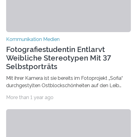
Karriere. Die Universität hat sich für ihre zentrale
Kommunikation…
Kommunikation Medien
Fotografiestudentin Entlarvt
Weibliche Stereotypen Mit 37
Selbstporträts
Mit ihrer Kamera ist sie bereits im Fotoprojekt „Sofia“
durchgestylten Ostblockschönheiten auf den Leib
gerückt. Jetzt hat Karla Schradi in ihrer Bachelorarbeit
More than 1 year ago
„Spiegel ohne Glas“ zahlreiche sehr verschiedene
Frauentypen porträtiert – immer mit sich selbst als
Model. Entstanden ist eine Serie, die vordergründig die
verblüffende Wandlungsfähigkeit einer jungen Frau
widerspiegelt, vor allem jedoch Aufschluss über das
Urteil und Vorurteil der Betrachter gibt. Schradis Arbeit