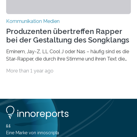
Kommunikation Medien
Produzenten übertreffen Rapper
bei der Gestaltung des Songklangs
Eminem, Jay-Z, LL Cool J oder Nas – häufig sind es die
Star-Rapper, die durch ihre Stimme und ihren Text die
Hoheit über den Klang eines Tracks für sich
More than 1 year ago
beanspruchen. In der Fachliteratur finden sich bislang
widersprüchliche Aussagen darüber, wer wirklich den
Sound einer Musikproduktion bestimmt. Ein Team von
Musikwissenschaftlern um Dr. Tim Ziemer von der
Universität Hamburg konnte nun in einer im Journal of
the Audio Engineering Society veröffentlichten Studie
belegen, dass es eindeutig die Produzenten sind. Um
die…
Eine Marke von innoscripta