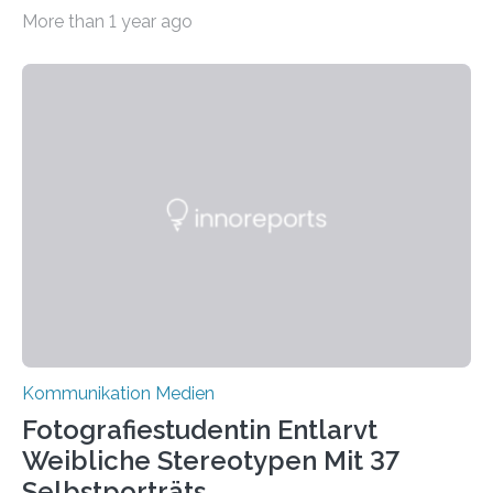
Plattform Bluesky mit Neuigkeiten rund um die
More than 1 year ago
Themen Hochschule, Forschung, Wissenschaft,
Nachwuchsförderung und Karrieremöglichkeiten aktiv.
Nach dem Austritt aus X (ehemals Twitter) gemeinsam
mit mehr als 60 weiteren Hochschulen im Januar setzt
die Universität auf eine transparente,
wissenschaftsfreundliche und dezentrale Alternative.
Die Goethe-Universität Frankfurt teilt ab sofort auf
Bluesky aktuelle Nachrichten aus der Hochschule,
Forschung, Wissenschaft, Nachwuchsförderung und
Karriere. Die Universität hat sich für ihre zentrale
Kommunikation…
Kommunikation Medien
Fotografiestudentin Entlarvt
Weibliche Stereotypen Mit 37
Selbstporträts