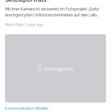
Mit ihrer Kamera ist sie bereits im Fotoprojekt „Sofia“
durchgestylten Ostblockschönheiten auf den Leib
gerückt. Jetzt hat Karla Schradi in ihrer Bachelorarbeit
More than 1 year ago
„Spiegel ohne Glas“ zahlreiche sehr verschiedene
Frauentypen porträtiert – immer mit sich selbst als
Model. Entstanden ist eine Serie, die vordergründig die
verblüffende Wandlungsfähigkeit einer jungen Frau
widerspiegelt, vor allem jedoch Aufschluss über das
Urteil und Vorurteil der Betrachter gibt. Schradis Arbeit
wurde für den Breda-Fotowettbewerb nominiert und
hat am Fachbereich Gestaltung der Hochschule
Bielefeld die Bestnote erhalten….
Kommunikation Medien