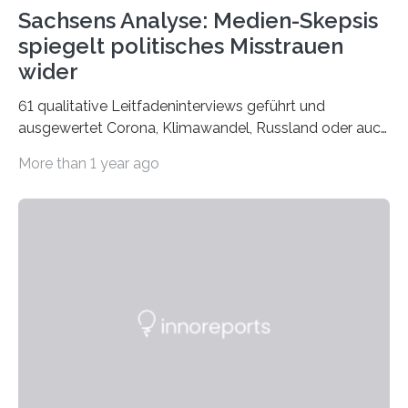
Sachsens Analyse: Medien-Skepsis
spiegelt politisches Misstrauen
wider
61 qualitative Leitfadeninterviews geführt und
ausgewertet Corona, Klimawandel, Russland oder auch
Migration – mediale Themenschwerpunkte, die bei
More than 1 year ago
vielen nicht die eigene Haltung widerspiegelt, sondern
als Propaganda aufgefasst wird – von oben
aufgedrückt. In manchen Teilen der Bevölkerung,
gerade auch in Sachsen, sinkt das Vertrauen in die
Medienlandschaft genauso wie das in die Politik. Das ist
nicht nur ein Eindruck, sondern wird auch durch eine
wissenschaftliche Studie des Instituts für
Kommunikations- und Medienwissenschaft der
Universität Leipzig gestützt: Die Forschenden haben
im…