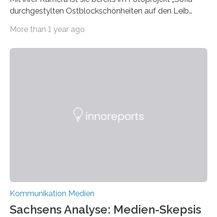
durchgestylten Ostblockschönheiten auf den Leib
gerückt. Jetzt hat Karla Schradi in ihrer Bachelorarbeit
More than 1 year ago
„Spiegel ohne Glas“ zahlreiche sehr verschiedene
Frauentypen porträtiert – immer mit sich selbst als
Model. Entstanden ist eine Serie, die vordergründig die
verblüffende Wandlungsfähigkeit einer jungen Frau
widerspiegelt, vor allem jedoch Aufschluss über das
Urteil und Vorurteil der Betrachter gibt. Schradis Arbeit
wurde für den Breda-Fotowettbewerb nominiert und
hat am Fachbereich Gestaltung der Hochschule
Bielefeld die Bestnote erhalten….
Kommunikation Medien
Sachsens Analyse: Medien-Skepsis