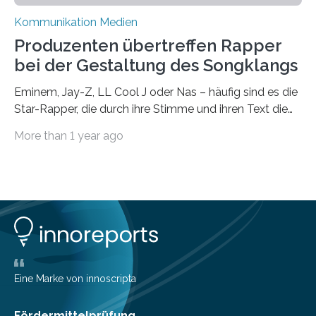
Kommunikation Medien
Produzenten übertreffen Rapper
bei der Gestaltung des Songklangs
Eminem, Jay-Z, LL Cool J oder Nas – häufig sind es die
Star-Rapper, die durch ihre Stimme und ihren Text die
Hoheit über den Klang eines Tracks für sich
More than 1 year ago
beanspruchen. In der Fachliteratur finden sich bislang
widersprüchliche Aussagen darüber, wer wirklich den
Sound einer Musikproduktion bestimmt. Ein Team von
Musikwissenschaftlern um Dr. Tim Ziemer von der
Universität Hamburg konnte nun in einer im Journal of
the Audio Engineering Society veröffentlichten Studie
belegen, dass es eindeutig die Produzenten sind. Um
die…
Eine Marke von innoscripta
Fördermittelprüfung