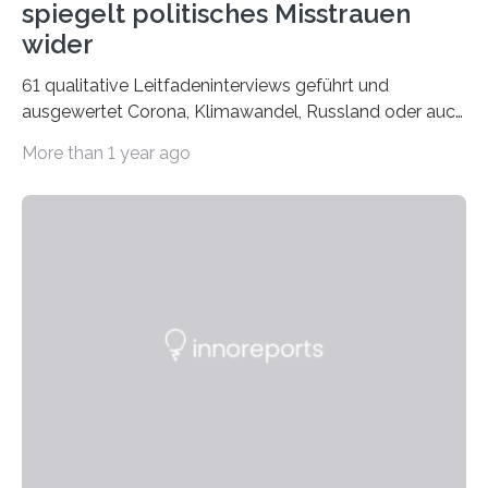
spiegelt politisches Misstrauen
wider
61 qualitative Leitfadeninterviews geführt und
ausgewertet Corona, Klimawandel, Russland oder auch
Migration – mediale Themenschwerpunkte, die bei
More than 1 year ago
vielen nicht die eigene Haltung widerspiegelt, sondern
als Propaganda aufgefasst wird – von oben
aufgedrückt. In manchen Teilen der Bevölkerung,
gerade auch in Sachsen, sinkt das Vertrauen in die
Medienlandschaft genauso wie das in die Politik. Das ist
nicht nur ein Eindruck, sondern wird auch durch eine
wissenschaftliche Studie des Instituts für
Kommunikations- und Medienwissenschaft der
Universität Leipzig gestützt: Die Forschenden haben
im…