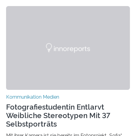
Nachwuchsförderung und Karrieremöglichkeiten aktiv.
Nach dem Austritt aus X (ehemals Twitter) gemeinsam
mit mehr als 60 weiteren Hochschulen im Januar setzt
die Universität auf eine transparente,
wissenschaftsfreundliche und dezentrale Alternative.
Die Goethe-Universität Frankfurt teilt ab sofort auf
Bluesky aktuelle Nachrichten aus der Hochschule,
Forschung, Wissenschaft, Nachwuchsförderung und
Karriere. Die Universität hat sich für ihre zentrale
Kommunikation…
Kommunikation Medien
Fotografiestudentin Entlarvt
Weibliche Stereotypen Mit 37
Selbstporträts
Mit ihrer Kamera ist sie bereits im Fotoprojekt „Sofia“