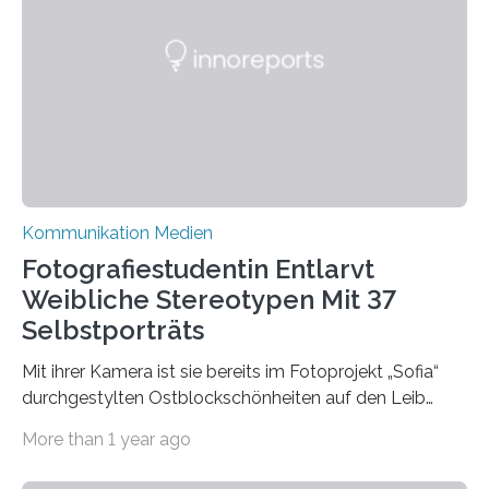
wissenschaftsfreundliche und dezentrale Alternative.
Die Goethe-Universität Frankfurt teilt ab sofort auf
Bluesky aktuelle Nachrichten aus der Hochschule,
Forschung, Wissenschaft, Nachwuchsförderung und
Karriere. Die Universität hat sich für ihre zentrale
Kommunikation…
Kommunikation Medien
Fotografiestudentin Entlarvt
Weibliche Stereotypen Mit 37
Selbstporträts
Mit ihrer Kamera ist sie bereits im Fotoprojekt „Sofia“
durchgestylten Ostblockschönheiten auf den Leib
gerückt. Jetzt hat Karla Schradi in ihrer Bachelorarbeit
More than 1 year ago
„Spiegel ohne Glas“ zahlreiche sehr verschiedene
Frauentypen porträtiert – immer mit sich selbst als