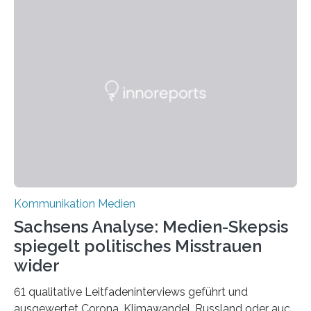
Model. Entstanden ist eine Serie, die vordergründig die
verblüffende Wandlungsfähigkeit einer jungen Frau
widerspiegelt, vor allem jedoch Aufschluss über das
Urteil und Vorurteil der Betrachter gibt. Schradis Arbeit
wurde für den Breda-Fotowettbewerb nominiert und
hat am Fachbereich Gestaltung der Hochschule
Bielefeld die Bestnote erhalten….
Kommunikation Medien
Sachsens Analyse: Medien-Skepsis
spiegelt politisches Misstrauen
wider
61 qualitative Leitfadeninterviews geführt und
ausgewertet Corona, Klimawandel, Russland oder auch