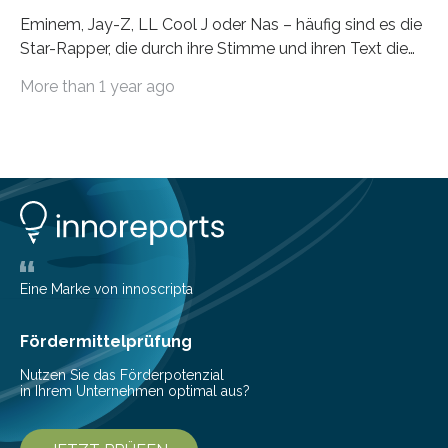
Eminem, Jay-Z, LL Cool J oder Nas – häufig sind es die
Star-Rapper, die durch ihre Stimme und ihren Text die
Hoheit über den Klang eines Tracks für sich
More than 1 year ago
beanspruchen. In der Fachliteratur finden sich bislang
widersprüchliche Aussagen darüber, wer wirklich den
Sound einer Musikproduktion bestimmt. Ein Team von
Musikwissenschaftlern um Dr. Tim Ziemer von der
Universität Hamburg konnte nun in einer im Journal of
the Audio Engineering Society veröffentlichten Studie
belegen, dass es eindeutig die Produzenten sind. Um
die…
Eine Marke von innoscripta
Fördermittelprüfung
Nutzen Sie das Förderpotenzial
in Ihrem Unternehmen optimal aus?