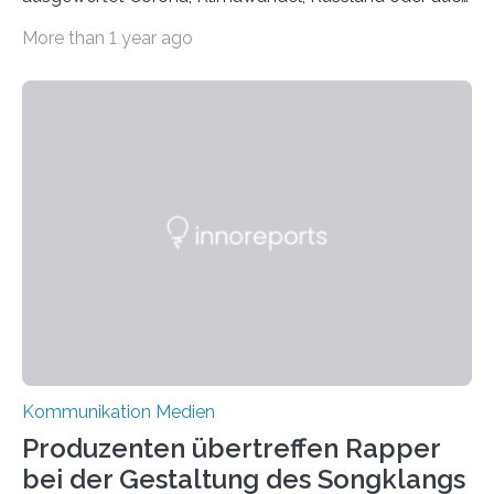
Migration – mediale Themenschwerpunkte, die bei
More than 1 year ago
vielen nicht die eigene Haltung widerspiegelt, sondern
als Propaganda aufgefasst wird – von oben
aufgedrückt. In manchen Teilen der Bevölkerung,
gerade auch in Sachsen, sinkt das Vertrauen in die
Medienlandschaft genauso wie das in die Politik. Das ist
nicht nur ein Eindruck, sondern wird auch durch eine
wissenschaftliche Studie des Instituts für
Kommunikations- und Medienwissenschaft der
Universität Leipzig gestützt: Die Forschenden haben
im…
Kommunikation Medien
Produzenten übertreffen Rapper
bei der Gestaltung des Songklangs