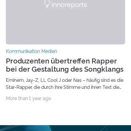
Kommunikations- und Medienwissenschaft der
Universität Leipzig gestützt: Die Forschenden haben
im…
Kommunikation Medien
Produzenten übertreffen Rapper
bei der Gestaltung des Songklangs
Eminem, Jay-Z, LL Cool J oder Nas – häufig sind es die
Star-Rapper, die durch ihre Stimme und ihren Text die
Hoheit über den Klang eines Tracks für sich
More than 1 year ago
beanspruchen. In der Fachliteratur finden sich bislang
widersprüchliche Aussagen darüber, wer wirklich den
Sound einer Musikproduktion bestimmt. Ein Team von
Musikwissenschaftlern um Dr. Tim Ziemer von der
Universität Hamburg konnte nun in einer im Journal of