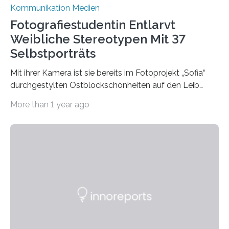
Kommunikation Medien
Fotografiestudentin Entlarvt
Weibliche Stereotypen Mit 37
Selbstporträts
Mit ihrer Kamera ist sie bereits im Fotoprojekt „Sofia“
durchgestylten Ostblockschönheiten auf den Leib
gerückt. Jetzt hat Karla Schradi in ihrer Bachelorarbeit
More than 1 year ago
„Spiegel ohne Glas“ zahlreiche sehr verschiedene
Frauentypen porträtiert – immer mit sich selbst als
Model. Entstanden ist eine Serie, die vordergründig die
verblüffende Wandlungsfähigkeit einer jungen Frau
widerspiegelt, vor allem jedoch Aufschluss über das
Urteil und Vorurteil der Betrachter gibt. Schradis Arbeit
wurde für den Breda-Fotowettbewerb nominiert und
hat am Fachbereich Gestaltung der Hochschule
Bielefeld die Bestnote erhalten….