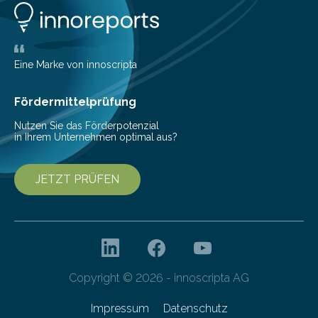
the Audio Engineering Society veröffentlichten Studie
belegen, dass es eindeutig die Produzenten sind. Um
die…
Eine Marke von innoscripta
Fördermittelprüfung
Nutzen Sie das Förderpotenzial
in Ihrem Unternehmen optimal aus?
JETZT PRÜFEN
Copyright © 2026 - innoscripta AG
Impressum
Datenschutz