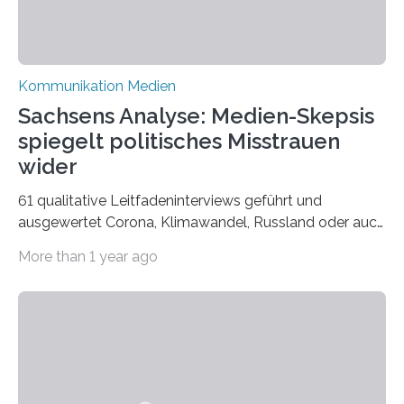
Kommunikation Medien
Sachsens Analyse: Medien-Skepsis
spiegelt politisches Misstrauen
wider
61 qualitative Leitfadeninterviews geführt und
ausgewertet Corona, Klimawandel, Russland oder auch
Migration – mediale Themenschwerpunkte, die bei
More than 1 year ago
vielen nicht die eigene Haltung widerspiegelt, sondern
als Propaganda aufgefasst wird – von oben
aufgedrückt. In manchen Teilen der Bevölkerung,
gerade auch in Sachsen, sinkt das Vertrauen in die
Medienlandschaft genauso wie das in die Politik. Das ist
nicht nur ein Eindruck, sondern wird auch durch eine
wissenschaftliche Studie des Instituts für