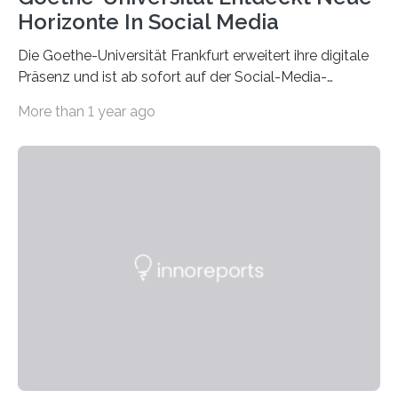
Horizonte In Social Media
Die Goethe-Universität Frankfurt erweitert ihre digitale
Präsenz und ist ab sofort auf der Social-Media-
Plattform Bluesky mit Neuigkeiten rund um die
More than 1 year ago
Themen Hochschule, Forschung, Wissenschaft,
Nachwuchsförderung und Karrieremöglichkeiten aktiv.
Nach dem Austritt aus X (ehemals Twitter) gemeinsam
mit mehr als 60 weiteren Hochschulen im Januar setzt
die Universität auf eine transparente,
wissenschaftsfreundliche und dezentrale Alternative.
Die Goethe-Universität Frankfurt teilt ab sofort auf
Bluesky aktuelle Nachrichten aus der Hochschule,
Forschung, Wissenschaft, Nachwuchsförderung und
Karriere. Die Universität hat sich für ihre zentrale
Kommunikation…