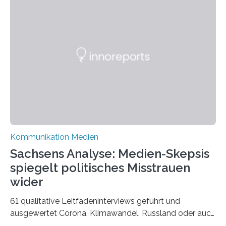
verblüffende Wandlungsfähigkeit einer jungen Frau
widerspiegelt, vor allem jedoch Aufschluss über das
Urteil und Vorurteil der Betrachter gibt. Schradis Arbeit
wurde für den Breda-Fotowettbewerb nominiert und
hat am Fachbereich Gestaltung der Hochschule
Bielefeld die Bestnote erhalten….
Kommunikation Medien
Sachsens Analyse: Medien-Skepsis
spiegelt politisches Misstrauen
wider
61 qualitative Leitfadeninterviews geführt und
ausgewertet Corona, Klimawandel, Russland oder auch
Migration – mediale Themenschwerpunkte, die bei