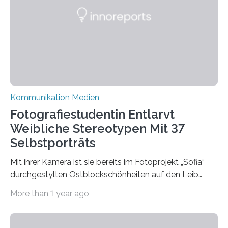
Die Goethe-Universität Frankfurt teilt ab sofort auf
Bluesky aktuelle Nachrichten aus der Hochschule,
Forschung, Wissenschaft, Nachwuchsförderung und
Karriere. Die Universität hat sich für ihre zentrale
Kommunikation…
Kommunikation Medien
Fotografiestudentin Entlarvt
Weibliche Stereotypen Mit 37
Selbstporträts
Mit ihrer Kamera ist sie bereits im Fotoprojekt „Sofia“
durchgestylten Ostblockschönheiten auf den Leib
gerückt. Jetzt hat Karla Schradi in ihrer Bachelorarbeit
More than 1 year ago
„Spiegel ohne Glas“ zahlreiche sehr verschiedene
Frauentypen porträtiert – immer mit sich selbst als
Model. Entstanden ist eine Serie, die vordergründig die