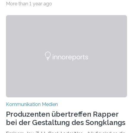
More than 1 year ago
vielen nicht die eigene Haltung widerspiegelt, sondern
als Propaganda aufgefasst wird – von oben
aufgedrückt. In manchen Teilen der Bevölkerung,
gerade auch in Sachsen, sinkt das Vertrauen in die
Medienlandschaft genauso wie das in die Politik. Das ist
nicht nur ein Eindruck, sondern wird auch durch eine
wissenschaftliche Studie des Instituts für
Kommunikations- und Medienwissenschaft der
Universität Leipzig gestützt: Die Forschenden haben
im…
Kommunikation Medien
Produzenten übertreffen Rapper
bei der Gestaltung des Songklangs