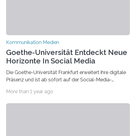
Kommunikation Medien
Goethe-Universität Entdeckt Neue
Horizonte In Social Media
Die Goethe-Universität Frankfurt erweitert ihre digitale
Präsenz und ist ab sofort auf der Social-Media-
Plattform Bluesky mit Neuigkeiten rund um die
More than 1 year ago
Themen Hochschule, Forschung, Wissenschaft,
Nachwuchsförderung und Karrieremöglichkeiten aktiv.
Nach dem Austritt aus X (ehemals Twitter) gemeinsam
mit mehr als 60 weiteren Hochschulen im Januar setzt
die Universität auf eine transparente,
wissenschaftsfreundliche und dezentrale Alternative.