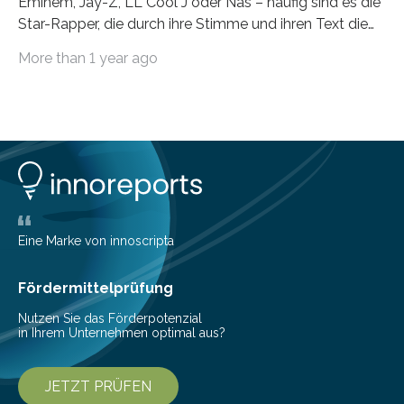
Eminem, Jay-Z, LL Cool J oder Nas – häufig sind es die
Star-Rapper, die durch ihre Stimme und ihren Text die
Hoheit über den Klang eines Tracks für sich
More than 1 year ago
beanspruchen. In der Fachliteratur finden sich bislang
widersprüchliche Aussagen darüber, wer wirklich den
Sound einer Musikproduktion bestimmt. Ein Team von
Musikwissenschaftlern um Dr. Tim Ziemer von der
Universität Hamburg konnte nun in einer im Journal of
the Audio Engineering Society veröffentlichten Studie
belegen, dass es eindeutig die Produzenten sind. Um
die…
Eine Marke von innoscripta
Fördermittelprüfung
Nutzen Sie das Förderpotenzial
in Ihrem Unternehmen optimal aus?
JETZT PRÜFEN